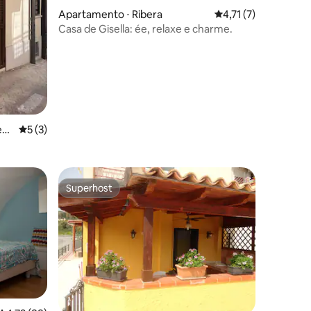
Apartamento ⋅ Ribera
4,71 de uma avaliaçã
4,71 (7)
Casa de Gisella: ée, relaxe e charme.
Gem
5 de uma avaliação média de 5, 3 avaliações
5 (3)
Superhost
Superhost