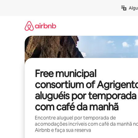
Pular
Algu
para
o
conteúdo
Free municipal
consortium of Agrigento
aluguéis por temporada
com café da manhã
Encontre aluguel por temporada de
acomodações incríveis com café da manhã n
Airbnb e faça sua reserva