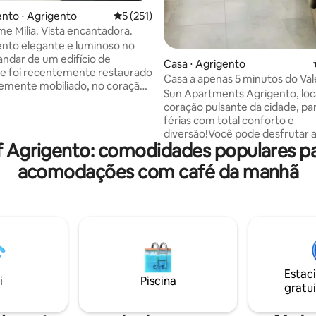
nto ⋅ Agrigento
5 de uma avaliação média de 5, 251 avalia
5 (251)
e Milia. Vista encantadora.
nto elegante e luminoso no
ndar de um edifício de
Casa ⋅ Agrigento
, e foi recentemente restaurado
Casa a apenas 5 minutos do Val
emente mobiliado, no coração
Templos
Sun Apartments Agrigento, loc
nto. O mobiliário moderno e de
coração pulsante da cidade, p
gn é combinado com tecnologia
férias com total conforto e
 pisos de parquet, banheiros
diversão!Você pode desfrutar a
re, sistema de aquecimento e
f Agrigento: comodidades populares p
Bares, Restaurantes, Compras,
to, persianas elétricas...
Museus,Teatros, Igrejas e as es
: - espaçosa sala de estar com
acomodações com café da manhã
ruas características do centro h
as para o mar com vista para o
O Vale dos Templos fica a apen
emplo - cozinha totalmente
minutos de distância, enquanto
 com uma varanda panorâmica
dei Turchi espera por você a 10
ia - três quartos
de carro. À noite, diretamente 
fora da casa,a fascinante Via A
oferecerá tudo o que famílias e
estão procurando
Estac
i
Piscina
gratui