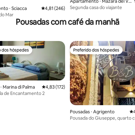
Apartamento ⋅ Mazara del Val
lo
Segunda casa do viajante
 média de 5, 4 avaliações
to ⋅ Sciacca
4,81 de uma avaliação média de 5, 246 avalia
4,81 (246)
do Mar
Pousadas com café da manhã
o dos hóspedes
Preferido dos hóspedes
o dos hóspedes
Preferido dos hóspedes
⋅ Marina di Palma
4,83 de uma avaliação média de 5, 172 avalia
4,83 (172)
ala de Encantamento 2
média de 5, 42 avaliações
Pousadas ⋅ Agrigento
4,
Pousada do Giuseppe, quarto 
varanda