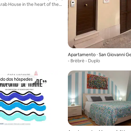
Arab House in the heart of the
Apartamento ⋅ San Giovanni 
ini
- Brèbrè - Duplo
rido dos hóspedes
 melhores preferidos dos hóspedes