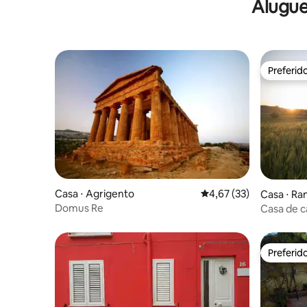
Alugue
Preferid
Preferid
Casa ⋅ Agrigento
4,67 de uma avaliação 
4,67 (33)
Casa ⋅ Ram
Domus Re
Casa de c
Preferid
Preferid