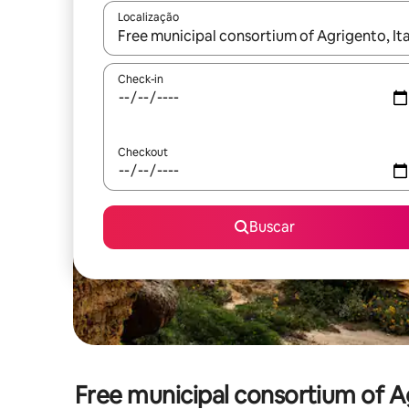
Localização
Quando os resultados estiverem disponíveis, expl
Check-in
Checkout
Buscar
Free municipal consortium of 