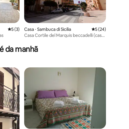
5 de uma avaliação média de 5, 3 avaliações
5 (3)
Casa ⋅ Sambuca di Sicilia
5 de uma avaliação
5 (24)
as
Casa Cortile del Marquis beccadelli (casa
ções
inteira)
fé da manhã
ções