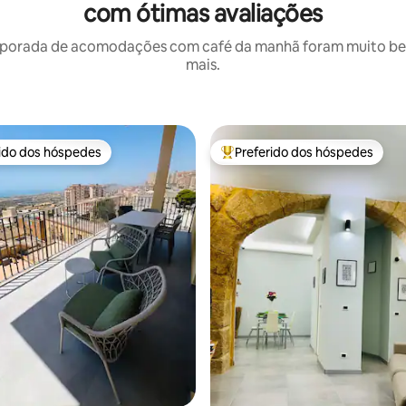
com ótimas avaliações
porada de acomodações com café da manhã foram muito bem 
mais.
rido dos hóspedes
Preferido dos hóspedes
 melhores preferidos dos hóspedes
Entre os melhores preferidos d
média de 5, 56 avaliações