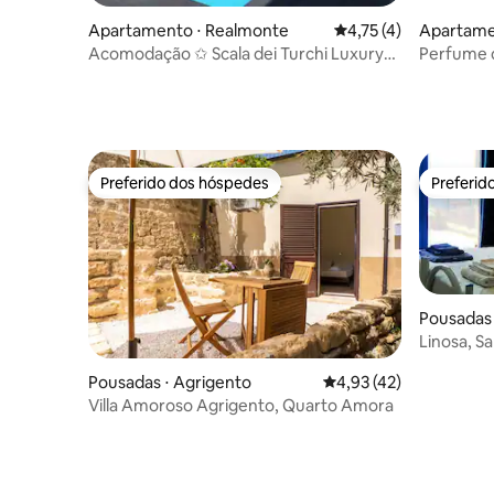
Apartamento ⋅ Realmonte
4,75 de uma avaliação
4,75 (4)
Apartamen
Acomodação ✩ Scala dei Turchi Luxury
Perfume 
Home "TURCHI"
Preferido dos hóspedes
Preferid
Preferido dos hóspedes
Preferid
Pousadas 
Linosa, S
Pousadas ⋅ Agrigento
4,93 de uma avaliação 
4,93 (42)
Villa Amoroso Agrigento, Quarto Amora