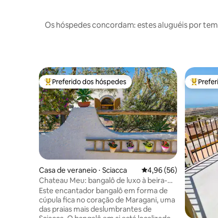
Os hóspedes concordam: estes aluguéis por tem
Preferido dos hóspedes
Prefe
Entre os melhores preferidos dos hóspedes
Entre os
Casa de veraneio ⋅ Sciacca
4,96 de uma avaliação 
4,96 (56)
Chateau Meu: bangalô de luxo à beira-
mar
Este encantador bangalô em forma de
cúpula fica no coração de Maragani, uma
das praias mais deslumbrantes de