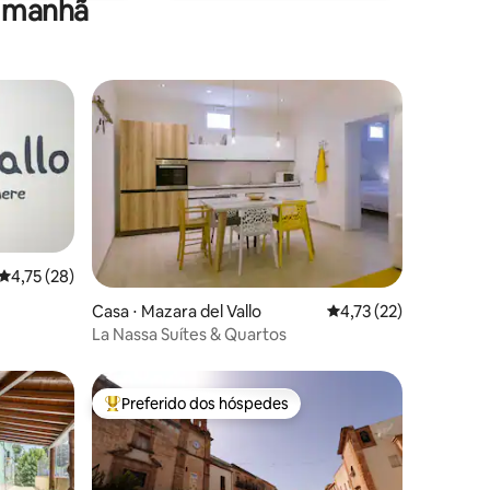
a manhã
4,75 de uma avaliação média de 5, 28 avaliações
4,75 (28)
ções
Casa ⋅ Mazara del Vallo
4,73 de uma avaliação
4,73 (22)
La Nassa Suítes & Quartos
Preferido dos hóspedes
Entre os melhores preferidos dos hóspedes