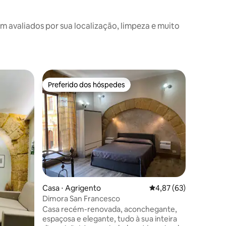
avaliados por sua localização, limpeza e muito
Casa de 
Preferido dos hóspedes
Preferi
os hóspedes
Preferido dos hóspedes
Preferi
Um ninho
Uma bela
natureza
campo sic
pomar de n
tipo de f
desejam e
e saborea
beber vin
férias re
Casa ⋅ Agrigento
4,87 de uma avaliação
4,87 (63)
sentado em f
no coraçã
Dimora San Francesco
de um dia
Casa recém-renovada, aconchegante,
Borghi 20
espaçosa e elegante, tudo à sua inteira