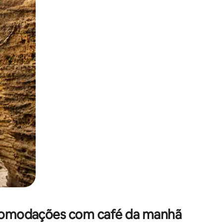
 deslizando o dedo na tela.
 acomodações com café da manhã