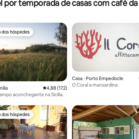
l por temporada de casas com café d
o dos hóspedes
o dos hóspedes
Casa ⋅ Porto Empedocle
O Coral a mansardina
média de 5, 33 avaliações
ilia
4,88 de uma avaliação média de 5, 172 avalia
4,88 (172)
ampo aconchegante na Sicília.
o dos hóspedes
o dos hóspedes