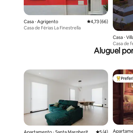
Casa ⋅ Agrigento
4,73 de uma avaliação 
4,73 (66)
Casa de Férias La Finestrella
Casa ⋅ Vi
Casa de f
Aluguel po
Prefe
Entre os
Apartamen
Apartamento ⋅ Santa Margherita
5 de uma avaliação
5 (4)