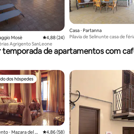
média de 5, 66 avaliações
Casa ⋅ Partanna
Pilavia de Selinunte casa de féri
llaggio Mosè
4,88 de uma avaliação média de 5, 24 avalia
4,88 (24)
érias Agrigento SanLeone
r temporada de apartamentos com ca
rido dos hóspedes
 melhores preferidos dos hóspedes
to ⋅ Mazara del Va
4,86 de uma avaliação média de 5, 58 avalia
4,86 (58)
 média de 5, 4 avaliações