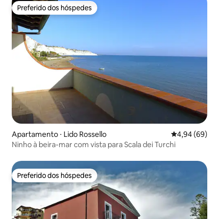
Preferido dos hóspedes
Preferido dos hóspedes
Apartamento ⋅ Lido Rossello
4,94 de uma av
4,94 (69)
Ninho à beira-mar com vista para Scala dei Turchi
Preferido dos hóspedes
Preferido dos hóspedes