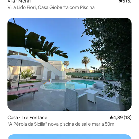
Vila ⋅ Menfi
5 de uma 
5 (5)
Villa Lido Fiori, Casa Gioberta com Piscina
Casa ⋅ Tre Fontane
4,89 de uma a
4,89 (18)
"A Pérola da Sicília" nova piscina de sal e mar a 50m