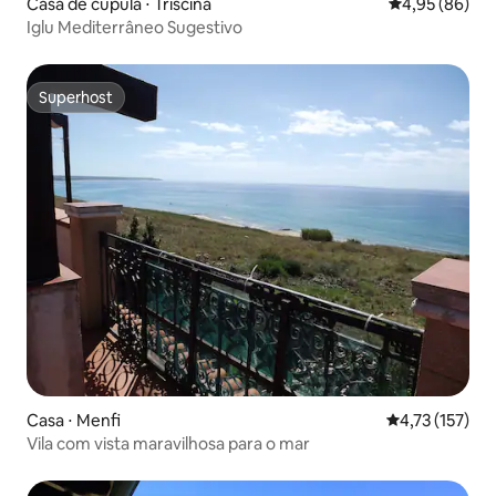
Casa de cúpula ⋅ Triscina
4,95 de uma a
4,95 (86)
Iglu Mediterrâneo Sugestivo
Superhost
Superhost
Casa ⋅ Menfi
4,73 de uma av
4,73 (157)
Vila com vista maravilhosa para o mar