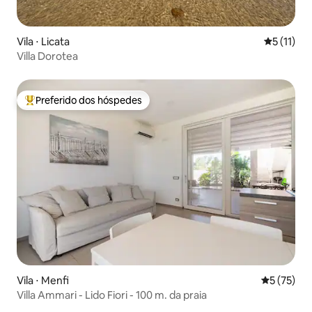
Vila ⋅ Licata
5 de uma a
5 (11)
Villa Dorotea
Preferido dos hóspedes
Entre os melhores preferidos dos hóspedes
Vila ⋅ Menfi
5 de uma a
5 (75)
Villa Ammari - Lido Fiori - 100 m. da praia