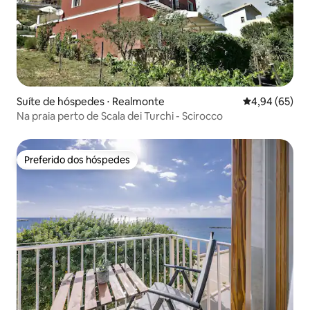
Suíte de hóspedes ⋅ Realmonte
4,94 de uma a
4,94 (65)
Na praia perto de Scala dei Turchi - Scirocco
Preferido dos hóspedes
Preferido dos hóspedes