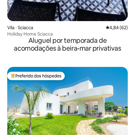
Vila ⋅ Sciacca
4,84 de uma a
4,84 (62)
Holiday Home Sciacca
Aluguel por temporada de
acomodações à beira-mar privativas
Preferido dos hóspedes
Entre os melhores preferidos dos hóspedes