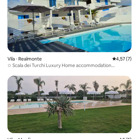
Vila ⋅ Realmonte
4,57 de uma 
4,57 (7)
✩ Scala dei Turchi Luxury Home accommodation
"LUXURY"