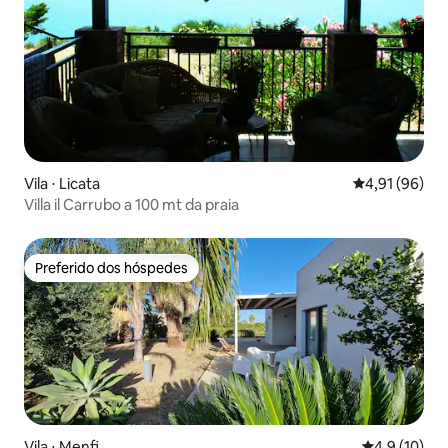
Vila ⋅ Licata
4,91 de uma a
4,91 (96)
Villa il Carrubo a 100 mt da praia
Preferido dos hóspedes
Preferido dos hóspedes
Vila ⋅ Menfi
4,9 de uma a
4,9 (10)