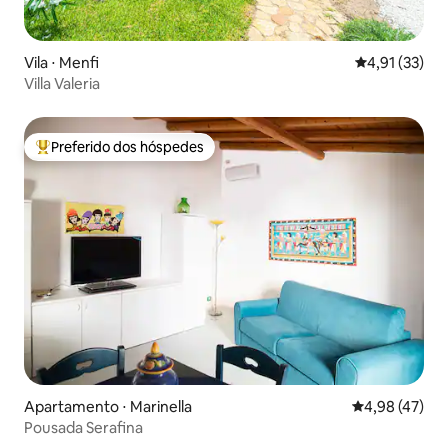
Vila ⋅ Menfi
4,91 de uma a
4,91 (33)
Villa Valeria
Preferido dos hóspedes
Entre os melhores preferidos dos hóspedes
Apartamento ⋅ Marinella
4,98 de uma a
4,98 (47)
Pousada Serafina