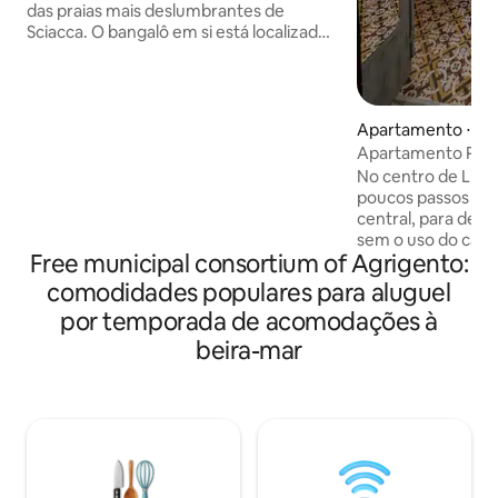
das praias mais deslumbrantes de
Sciacca. O bangalô em si está localizado
na comunidade fechada da Residence
Oasi. Está situado ao largo da estrada
principal que leva à praia, que fica a
apenas 200 metros de distância. Há
Apartamento ⋅ Lic
cerca de 40 bangalôs no total, cada um
Apartamento Port
com sua própria propriedade privada e
No centro de Licat
entrada fechada, tornando-o muito
poucos passos da p
privado e isolado. Embora estejamos em
central, para desf
uma área rural, Wi-Fi e recepção de
sem o uso do carr
telefone celular estão disponíveis.
Free municipal consortium of Agrigento:
para guardar bicic
do sol, da arte e d
comodidades populares para aluguel
monumentos, da c
por temporada de acomodações à
peixes locais e das
beira-mar
siciliana. À noite, 
ao porto turístico
canções e os even
cidade costeira. O
cerca de 35 km. A
cerca de 40 km.