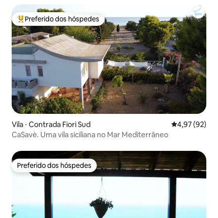
Preferido dos hóspedes
Entre os melhores preferidos dos hóspedes
Vila ⋅ Contrada Fiori Sud
4,97 de uma a
4,97 (92)
CaSavè. Uma vila siciliana no Mar Mediterrâneo
Preferido dos hóspedes
Preferido dos hóspedes