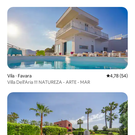
Vila ⋅ Favara
4,78 de uma a
4,78 (54)
Villa Dell'Aria !!! NATUREZA - ARTE - MAR