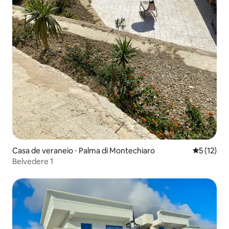
Casa de veraneio ⋅ Palma di Montechiaro
5 de uma a
5 (12)
Belvedere 1