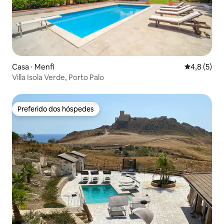
Casa ⋅ Menfi
4,8 de uma 
4,8 (5)
Villa Isola Verde, Porto Palo
Preferido dos hóspedes
Preferido dos hóspedes