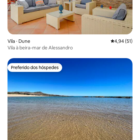
Vila ⋅ Dune
4,94 de uma a
4,94 (51)
Vila à beira-mar de Alessandro
Preferido dos hóspedes
Preferido dos hóspedes