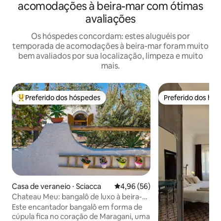
acomodações à beira-mar com ótimas
avaliações
Os hóspedes concordam: estes aluguéis por
temporada de acomodações à beira-mar foram muito
bem avaliados por sua localização, limpeza e muito
mais.
Preferido dos hóspedes
Preferido dos hó
Entre os melhores preferidos dos hóspedes
Preferido dos hó
Casa de veraneio ⋅ Sciacca
4,96 de uma avaliação média de
4,96 (56)
Chateau Meu: bangalô de luxo à beira-
mar
Este encantador bangalô em forma de
cúpula fica no coração de Maragani, uma