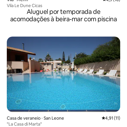
Vila Le Dune Cicas
Aluguel por temporada de
acomodações à beira-mar com piscina
Casa de veraneio ⋅ San Leone
4,91 de uma a
4,91 (11)
"La Casa di Marta"