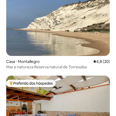
Casa ⋅ Montallegro
4,8 de uma a
4,8 (20)
Mar e natureza Reserva natural de Torresalsa
Preferido dos hóspedes
Entre os melhores preferidos dos hóspedes