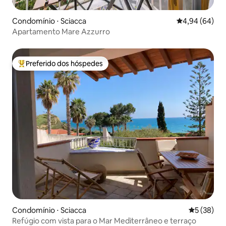
Condomínio ⋅ Sciacca
4,94 de uma av
4,94 (64)
Apartamento Mare Azzurro
Preferido dos hóspedes
Entre os melhores preferidos dos hóspedes
Condomínio ⋅ Sciacca
5 de uma a
5 (38)
Refúgio com vista para o Mar Mediterrâneo e terraço