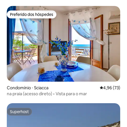
Preferido dos hóspedes
Preferido dos hóspedes
Condomínio ⋅ Sciacca
4,96 de uma a
4,96 (73)
na praia (acesso direto) • Vista para o mar
Superhost
Superhost