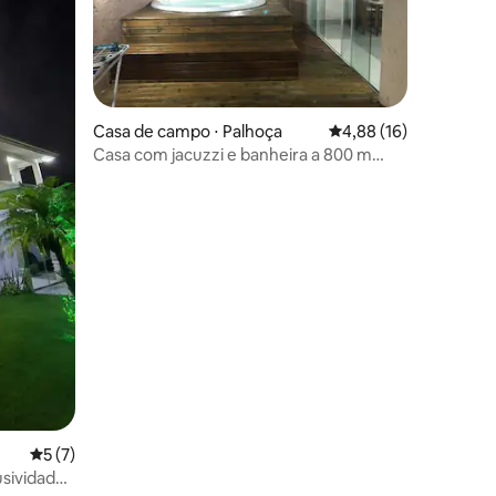
ções
Casa de campo ⋅ Palhoça
4,88 de uma avaliação
4,88 (16)
Casa com jacuzzi e banheira a 800 m
praia do sonho
5 de uma avaliação média de 5, 7 avaliações
5 (7)
usividade