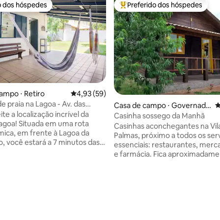
o dos hóspedes
Preferido dos hóspedes
o dos hóspedes
Entre os melhores preferidos d
ampo ⋅ Retiro
4,93 de uma avaliação média de 5, 59 avalia
4,93 (59)
e praia na Lagoa - Av. das
Casa de campo ⋅ Governado
4
s
te a localização incrível da
r Celso Ramos
Casinha sossego da Manhã
a em uma rota
Casinhas aconchegantes na Vil
ica, em frente à Lagoa da
Palmas, próximo a todos os ser
, você estará a 7 minutos das
essenciais: restaurantes, merca
 Joaquina, Mole e Galheta, além
e farmácia. Fica aproximadame
Gravata.🏖️🌊 🚣‍♂️ Ao
1000 metros do destino mais p
 a rua, você pode se divertir
de Governador Celso Ramos, a 
o stand up, caiaque, pedalinho
Palmas. Ótima opção para que
média de 5, 61 avaliações
s de barco. Sem dúvida, é a
descanso e busca ficar próximo
alização para você, sua família
natureza. Casinha de primeira recém
uro,
construída, temos Wi-fi, Smat T
 e lindo, perfeito para relaxar e
condicionado, utensílios de coz