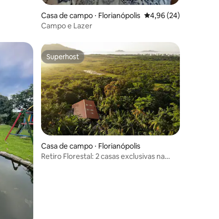
Casa de campo ⋅ Florianópolis
4,96 de uma avaliação
4,96 (24)
Campo e Lazer
Superhost
Superhost
Casa de campo ⋅ Florianópolis
Retiro Florestal: 2 casas exclusivas na
ções
natureza