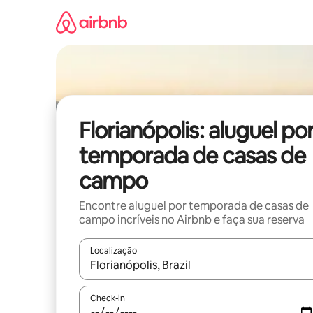
Pular
para
o
conteúdo
Florianópolis: aluguel po
temporada de casas de
campo
Encontre aluguel por temporada de casas de
campo incríveis no Airbnb e faça sua reserva
Localização
Quando os resultados estiverem disponíveis, expl
Check-in