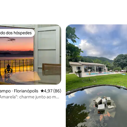
rido dos hóspedes
 melhores preferidos dos hóspedes
ampo ⋅ Florianópolis
4,97 de uma avaliação média de 5, 86 avalia
4,97 (86)
Amarela": charme junto ao mar
qui