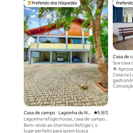
Preferido dos hóspedes
Preferid
Entre os melhores preferidos dos hóspedes
Preferid
Casa de c
Sua casa d
Rendeira
🌟 Aprovei
Casa na Lagoa! Situad
gastronôm
Conceição
praias da
da trilha do 
atravessar
praticand
Casa de campo ⋅ Lagoinha do No
5 de uma avaliação 
5 (61)
e passeio
rte
Lagoinha refúgio house, casa de campo à
melhor loc
beira mar.
Bem-vindo ao charmoso Refúgio I, o
ou amigos! 🌅 Um lugar seg
lugar perfeito para quem busca
silencioso