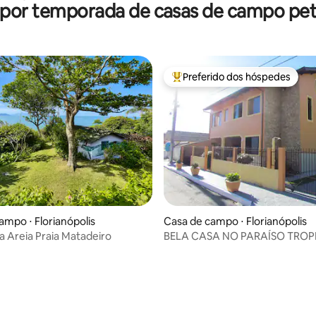
 por temporada de casas de campo pet 
Preferido dos hóspedes
Entre os melhores preferidos d
média de 5, 10 avaliações
ampo ⋅ Florianópolis
Casa de campo ⋅ Florianópolis
a Areia Praia Matadeiro
BELA CASA NO PARAÍSO TROP