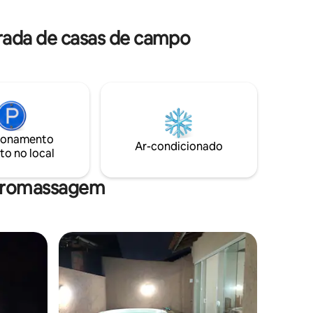
meio a natureza, onde são frequentes,
nho para
as visitas de pássaros e animais silvestre.
orada de casas de campo
ionamento
Ar-condicionado
to no local
idromassagem