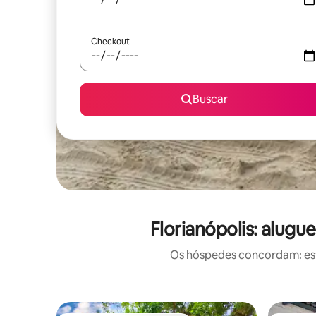
Checkout
Buscar
Florianópolis: alug
Os hóspedes concordam: est