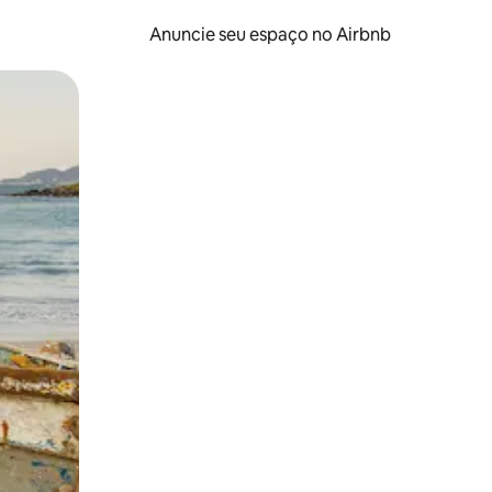
Anuncie seu espaço no Airbnb
 deslizando o dedo na tela.