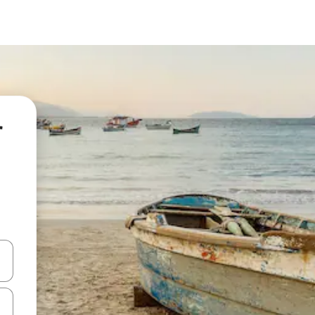
r
ore-os usando as seta para cima e para baixo do teclado ou tocando e