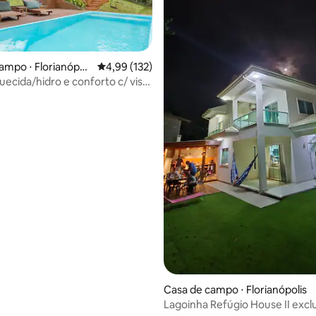
ampo ⋅ Florianópoli
4,99 de uma avaliação média de 5, 132 avalia
4,99 (132)
uecida/hidro e conforto c/ vista
Casa de campo ⋅ Florianópolis
Lagoinha Refúgio House II excl