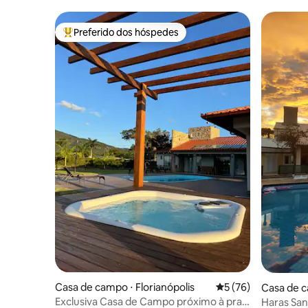
Preferido dos hóspedes
Entre os melhores preferidos dos hóspedes
Casa de campo ⋅ Florianópolis
5 de uma avaliação 
5 (76)
Casa de c
Exclusiva Casa de Campo próximo à praia
Haras San