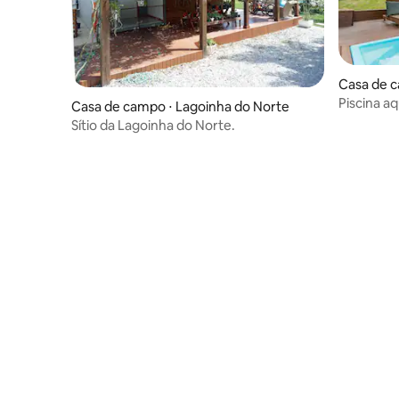
Casa de c
s
Piscina aq
Casa de campo ⋅ Lagoinha do Norte
praias.
Sítio da Lagoinha do Norte.