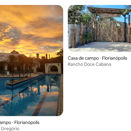
e conforto
Casa de campo ⋅ Florianópolis
Rancho Doce Cabana
média de 5, 76 avaliações
ampo ⋅ Florianópolis
 Gregório