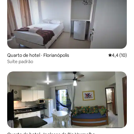
Quarto de hotel ⋅ Florianópolis
4,4 de uma a
4,4 (10)
Suíte padrão