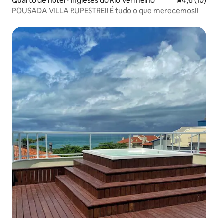
Quarto de hotel ⋅ Ingleses do Rio Vermelho
4,6 de uma a
4,6 (10)
POUSADA VILLA RUPESTRE!! É tudo o que merecemos!!