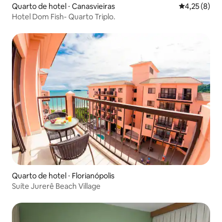
Quarto de hotel ⋅ Canasvieiras
4,25 de uma 
4,25 (8)
Hotel Dom Fish- Quarto Triplo.
Quarto de hotel ⋅ Florianópolis
Suíte Jurerê Beach Village