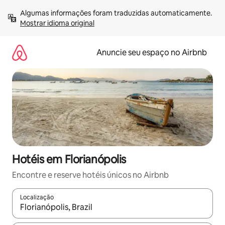
Pular
Algumas informações foram traduzidas automaticamente. 
para
Mostrar idioma original
o
conteúdo
Anuncie seu espaço no Airbnb
Hotéis em Florianópolis
Encontre e reserve hotéis únicos no Airbnb
Localização
Quando os resultados estiverem disponíveis, explore-os usando