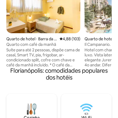
Quarto de hotel ⋅ Barra da L
4,88 de uma avaliação média de 
4,88 (103)
Quarto de hotel ⋅ F
agoa
s
Quarto com café da manhã
Il Campanario. Est
Suíte para até 2 pessoas, dispõe cama de
Hotel com charme i
casal, Smart TV, pia, frigobar, ar-
luxo. Vista lateral
condicionado split, cofre com chave e
elegante Jurere In
café da manhã incluído. * O café da
4o andar. Diferencias: sofá cama de alto
Florianópolis: comodidades populares
manhã é delicioso, montamos de acordo
padrão. Compatíve
com as suas preferências e é servido no
cama do hotel mas
dos hotéis
quarto ou ao ar livre (próximo a piscina),
usado apenas pela 
como você preferir. Aqui na Pousada
embutido novo (20
Lozalti recebemos os nossos hóspedes
Chave entre a ante
sempre com muita atenção, carinho e
quarto. A suite conjugada também é
cuidado, entendemos que cada
nossa e esta anunc
hóspede é único e buscamos tornar a
famílas maiores 
experiência de hospedagem mais
pessoas. Consultar
agradável possível.
Cozinha
Wi-Fi