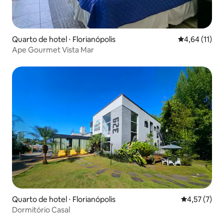
Quarto de hotel ⋅ Florianópolis
4,64 de uma a
4,64 (11)
Ape Gourmet Vista Mar
Quarto de hotel ⋅ Florianópolis
4,57 de uma 
4,57 (7)
Dormitório Casal