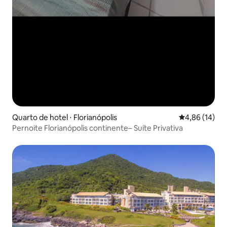
Quarto de hotel ⋅ Florianópolis
4,86 de uma a
4,86 (14)
Pernoite Florianópolis continente– Suíte Privativa