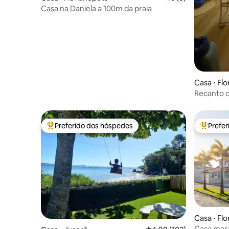
Casa na Daniela a 100m da praia
Casa ⋅ Flo
Recanto d
Preferido dos hóspedes
Prefe
Entre os melhores preferidos dos hóspedes
Entre os
Casa ⋅ Flo
Casa mara