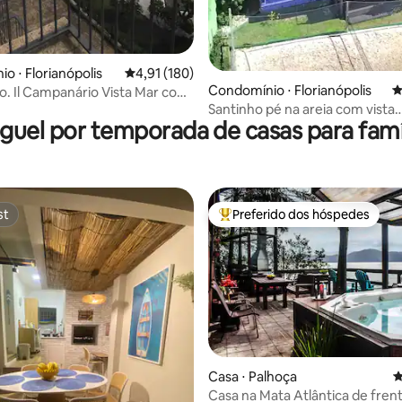
o ⋅ Florianópolis
4,91 de uma avaliação média de 5, 180 avalia
4,91 (180)
Condomínio ⋅ Florianópolis
4
o. Il Campanário Vista Mar com
Santinho pé na areia com vista
guel por temporada de casas para famí
espetacular.
st
Preferido dos hóspedes
st
Entre os melhores preferidos d
Casa ⋅ Palhoça
4
Casa na Mata Atlântica de fren
 média de 5, 8 avaliações