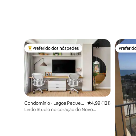
Preferido dos hóspedes
Preferid
Entre os melhores preferidos dos hóspedes
Preferid
Condomínio ⋅ Lagoa Pequen
4,99 de uma avaliação m
4,99 (121)
a
Lindo Studio no coração do Novo
Campeche