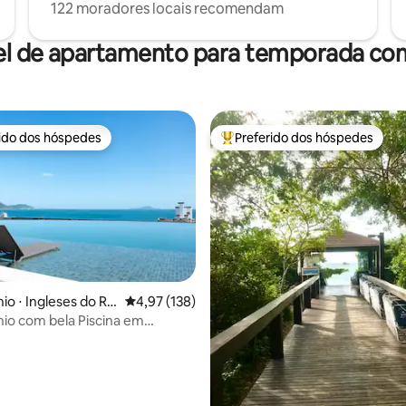
122 moradores locais recomendam
el de apartamento para temporada com
rido dos hóspedes
Preferido dos hóspedes
 melhores preferidos dos hóspedes
Entre os melhores preferidos d
édia de 5, 260 avaliações
o ⋅ Ingleses do Rio
4,97 de uma avaliação média de 5, 138 avalia
4,97 (138)
 Florianopólis
io com bela Piscina em
lis