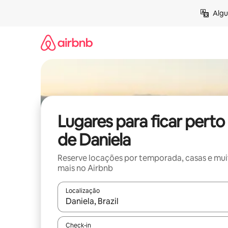
Pular
Algu
para
o
conteúdo
Lugares para ficar perto
de Daniela
Reserve locações por temporada, casas e mu
mais no Airbnb
Localização
Quando os resultados estiverem disponíveis, expl
Check-in