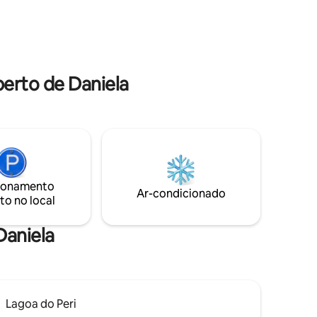
Ônibus ,
nível para
erto de Daniela
ionamento
Ar-condicionado
to no local
Daniela
Lagoa do Peri