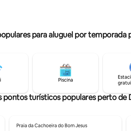
coberta. A "300 mts" Ponto de 
pequeno porte com taxa adicional.
de Barcos e de Uber. Não dispo
ensaio fotográfico
pulares para aluguel por temporada p
Estac
i
Piscina
gratui
 pontos turísticos populares perto de 
Praia da Cachoeira do Bom Jesus