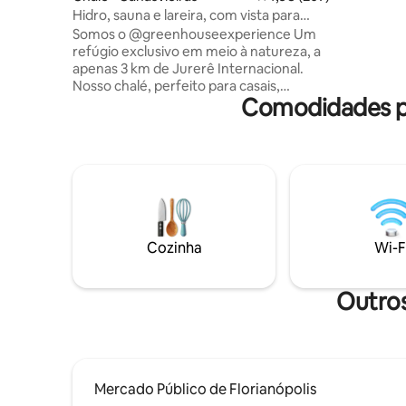
piscina e jardim. Aceitamos pets de
Hidro, sauna e lareira, com vista para
montanhas
Somos o @greenhouseexperience Um
refúgio exclusivo em meio à natureza, a
apenas 3 km de Jurerê Internacional.
Nosso chalé, perfeito para casais,
Comodidades po
oferece o conforto essencial para uma
experiência inesquecível de conexão
com a natureza. Relaxe na varanda
cercada por árvores, aproveite a sauna
seca, a jacuzzi ao ar livre e aqueça-se à
beira da lareira a lenha. A propriedade
também conta com uma unidade
residencial e outra cabana, onde
funciona um espaço terapêutico que
Cozinha
Wi-F
atende hóspedes e visitantes.
Outros
Mercado Público de Florianópolis