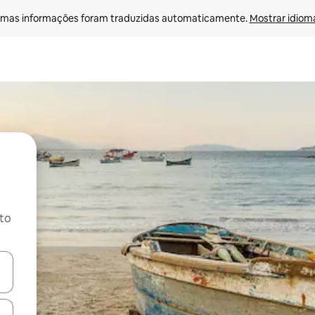
mas informações foram traduzidas automaticamente. 
Mostrar idioma
ito
ore-os usando as seta para cima e para baixo do teclado ou tocando e