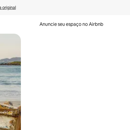
 original
Anuncie seu espaço no Airbnb
 deslizando o dedo na tela.