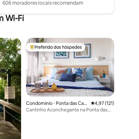
606 moradores locais recomendam
 Wi-Fi
Preferido dos hóspedes
os hóspedes
Entre os melhores preferidos dos hóspedes
ções
Condomínio ⋅ Ponta das Can
4,97 de uma avaliação 
4,97 (121)
as
Cantinho Aconchegante na Ponta das
Canas