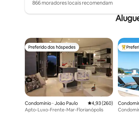
866 moradores locais recomendam
Alugu
Preferido dos hóspedes
Prefe
Preferido dos hóspedes
Entre os
Condomínio ⋅ João Paulo
4,93 de uma avaliação m
4,93 (260)
Condomíni
Vermelho,
Apto-Luxo-Frente-Mar-Florianópolis
Condomín
Florianópo