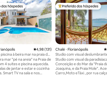
o dos hóspedes
Preferido dos hóspedes
o dos hóspedes
Entre os melhores preferidos d
rianópolis
4,98 de uma avaliação média de 5, 131 avalia
4,98 (131)
Chalé ⋅ Florianópolis
4
piscina à beira mar na praia de
Studio com visual deslumbrante da
Lagoa e do Mar.
ra mar "pé na areia" na Praia de
Studio com visual da paradisíaca Lagoa da
om 4 suites e piscina aquecida.
Conceição e do Mar da "Praia d
las de jantar e estar e cozinha
Joaquina, e da Praia Mole". Ace
 e nos
Carro,Moto eTáxi , por rua cal
subida nível médio. Atendimen
lanejada com cafeteira, forno
Ifood.Projeto estiloso, em meio
Natureza. Local tranquilo e seg
dor multi-door, fogão cooktop 5
canto dos Araças, a 2,5 km do 
ea de serviço com lava-roupas
da Lagoa, onde se encontram C
a. Ambiente da churrasqueira
Restaurantes, Baladas e Merca
op e frigobar integrado à
Ótimo para Home Office. Garagem
édia de 5, 207 avaliações