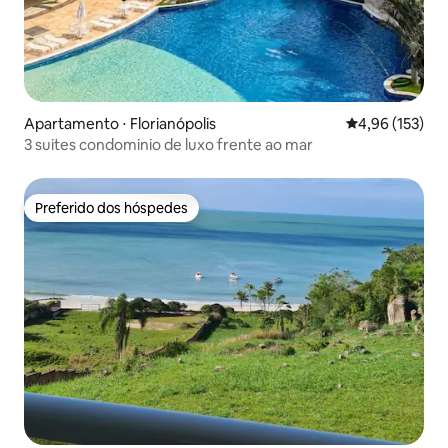
Apartamento ⋅ Florianópolis
4,96 de uma av
4,96 (153)
3 suites condominio de luxo frente ao mar
Preferido dos hóspedes
Preferido dos hóspedes