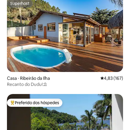
Superhost
Superhost
Casa ⋅ Ribeirão da Ilha
4,83 de uma av
4,83 (167)
Recanto do Dudu!⛱️
Preferido dos hóspedes
Entre os melhores preferidos dos hóspedes