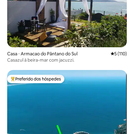
Casa ⋅ Armacao do Pântano do Sul
5 de uma av
5 (110)
Casazul à beira-mar com jacuzzi.
Preferido dos hóspedes
Entre os melhores preferidos dos hóspedes