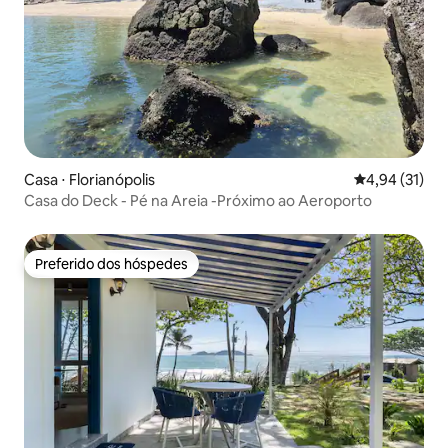
Casa ⋅ Florianópolis
4,94 de uma a
4,94 (31)
Casa do Deck - Pé na Areia -Próximo ao Aeroporto
Preferido dos hóspedes
Preferido dos hóspedes