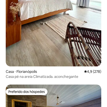
Casa ⋅ Florianópolis
4,9 de uma av
4,9 (278)
Casa pé na areia Climatizada. aconchegante
Preferido dos hóspedes
Preferido dos hóspedes