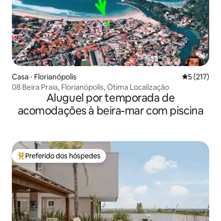
Casa ⋅ Florianópolis
5 de uma av
5 (217)
08 Beira Praia, Florianópolis, Ótima Localização
Aluguel por temporada de
acomodações à beira-mar com piscina
Preferido dos hóspedes
Entre os melhores preferidos dos hóspedes