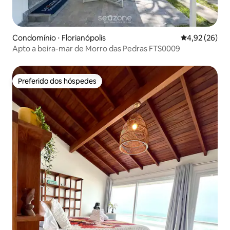
Condomínio ⋅ Florianópolis
4,92 de uma a
4,92 (26)
Apto a beira-mar de Morro das Pedras FTS0009
Preferido dos hóspedes
Preferido dos hóspedes