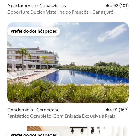
Apartamento ⋅ Canasvieiras
4,93 de uma av
4,93 (101)
Cobertura Duplex Vista Ilha do Francês - Canasjurê
Preferido dos hóspedes
Preferido dos hóspedes
Condomínio ⋅ Campeche
4,91 de uma av
4,91 (167)
Fantástico Completo! Com Entrada Exclusiva a Praia
Preferido dos hóspedes