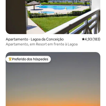
Apartamento ⋅ Lagoa da Conceição
4,93 de uma av
4,93 (183)
Apartamento, em Resort em frente à Lagoa
Preferido dos hóspedes
Entre os melhores preferidos dos hóspedes