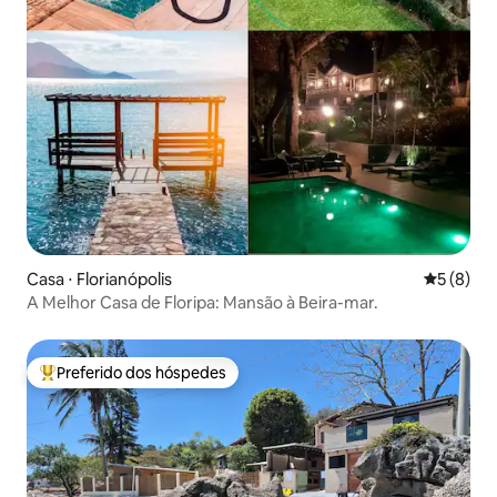
Casa ⋅ Florianópolis
5 de uma 
5 (8)
A Melhor Casa de Floripa: Mansão à Beira-mar.
Preferido dos hóspedes
Entre os melhores preferidos dos hóspedes