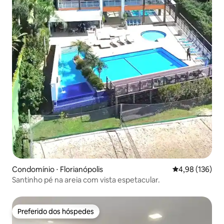
Condomínio ⋅ Florianópolis
4,98 de uma av
4,98 (136)
Santinho pé na areia com vista espetacular.
Preferido dos hóspedes
Preferido dos hóspedes