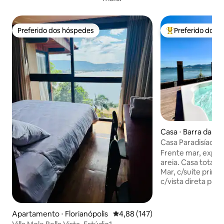
Preferido dos hóspedes
Preferido dos 
Preferido dos hóspedes
Entre os melhore
Casa ⋅ Barra da La
Casa Paradisíaca F
beira-mar
Frente mar, experi
areia. Casa totalm
Mar, c/suíte princi
c/vista direta para
único. Residência 
climatizados (2 suí
Área externa c/qu
Apartamento ⋅ Florianópolis
4,88 de uma avaliação média de 
4,88 (147)
a água, churrasque