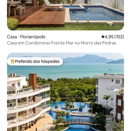
Casa ⋅ Florianópolis
4,95 de uma av
4,95 (102)
Casa em Condominio Frente Mar no Morro das Pedras
Preferido dos hóspedes
Entre os melhores preferidos dos hóspedes