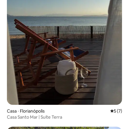
Casa ⋅ Florianópolis
5 de uma 
5 (7)
Casa Santo Mar | Suíte Terra