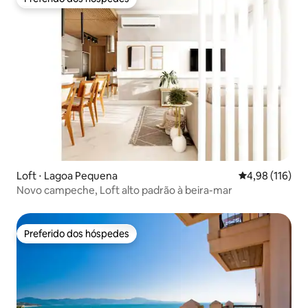
Preferido dos hóspedes
Loft ⋅ Lagoa Pequena
4,98 de uma av
4,98 (116)
Novo campeche, Loft alto padrão à beira-mar
Preferido dos hóspedes
Preferido dos hóspedes