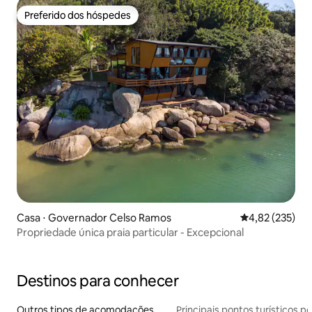
Preferido dos hóspedes
Preferido dos hóspedes
Casa ⋅ Governador Celso Ramos
4,82 de uma av
4,82 (235)
Propriedade única praia particular - Excepcional
Destinos para conhecer
Outros tipos de acomodações
Principais pontos turísticos po