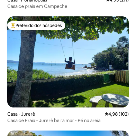
Casa de praia em Campeche
Preferido dos hóspedes
Entre os melhores preferidos dos hóspedes
Casa ⋅ Jurerê
4,98 de uma av
4,98 (102)
Casa de Praia - Jurerê beira mar - Pé na areia