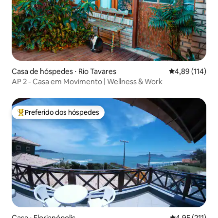
Casa de hóspedes ⋅ Rio Tavares
4,89 de uma av
4,89 (114)
AP 2 - Casa em Movimento | Wellness & Work
Preferido dos hóspedes
Entre os melhores preferidos dos hóspedes
Casa ⋅ Florianópolis
4,95 de uma av
4,95 (211)