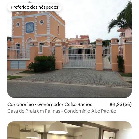
Preferido dos hóspedes
Preferido dos hóspedes
Condomínio ⋅ Governador Celso Ramos
4,83 de uma a
4,83 (36)
Casa de Praia em Palmas - Condomínio Alto Padrão