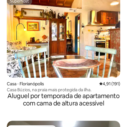
Superhost
Superhost
Casa ⋅ Florianópolis
4,91 de uma av
4,91 (191)
Casa Búzios, na praia mais protegida da ilha.
Aluguel por temporada de apartamento
com cama de altura acessível