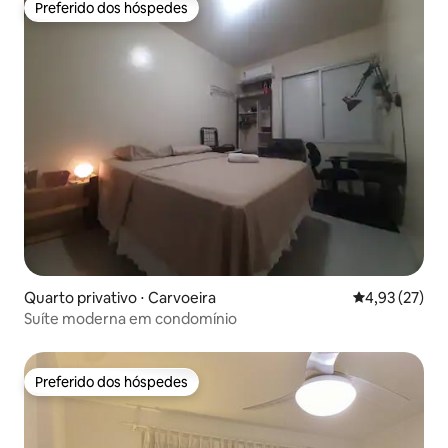
Preferido dos hóspedes
Preferido dos hóspedes
Quarto privativo ⋅ Carvoeira
4,93 de uma a
4,93 (27)
Suíte moderna em condomínio
Preferido dos hóspedes
Preferido dos hóspedes