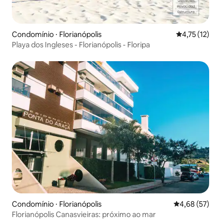
Condomínio ⋅ Florianópolis
4,75 de uma a
4,75 (12)
Playa dos Ingleses - Florianópolis - Floripa
Condomínio ⋅ Florianópolis
4,68 de uma a
4,68 (57)
Florianópolis Canasvieiras: próximo ao mar