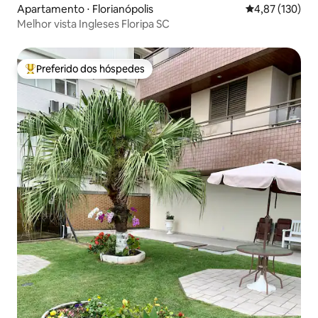
Apartamento ⋅ Florianópolis
4,87 de uma av
4,87 (130)
Melhor vista Ingleses Floripa SC
Preferido dos hóspedes
Entre os melhores preferidos dos hóspedes