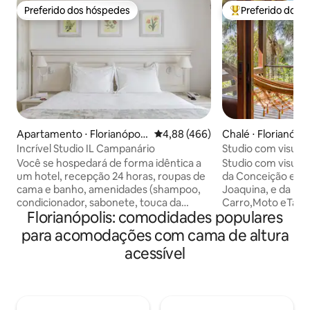
Preferido dos hóspedes
Preferido dos 
Preferido dos hóspedes
Entre os melhore
Apartamento ⋅ Florianópoli
4,88 de uma avaliação média de 
4,88 (466)
Chalé ⋅ Florianópol
s
Incrível Studio IL Campanário
Studio com visual deslumbrante da
Lagoa e do Mar.
Você se hospedará de forma idêntica a
Studio com visual da paradisíaca Lagoa
um hotel, recepção 24 horas, roupas de
da Conceição e do
cama e banho, amenidades (shampoo,
Joaquina, e da Pra
condicionador, sabonete, touca da
Carro,Moto eTáxi 
Florianópolis: comodidades populares
marca loccitane, etc) repostos
subida nível médi
diariamente e acesso a todos serviços e
Ifood.Projeto esti
para acomodações com cama de altura
espaços do resort sem restrições. O
Natureza. Local tr
acessível
apart oferece espaço e conforto em
canto dos Araças,
quatro ambientes: quarto, sala, mini-
da Lagoa, onde se
cozinha e banheiro. O quarto possui 1
Restaurantes, Bal
cama de casal que pode ser revertida
Ótimo para Home Office. Garagem
para 2 de solteiro. Há uma sacada no
coberta. A "300 m