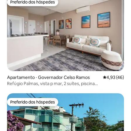
Preferido dos hóspedes
Preferido dos hóspedes
Apartamento ⋅ Governador Celso Ramos
4,93 de uma a
4,93 (46)
Refúgio Palmas, vista p mar, 2 suítes, piscina…
Preferido dos hóspedes
Preferido dos hóspedes