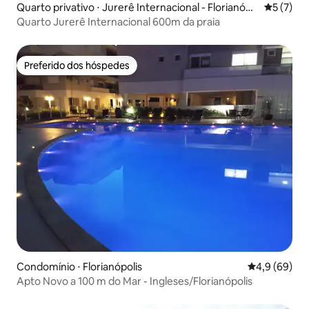
Quarto privativo ⋅ Jurerê Internacional - Florianópo
5 de uma 
5 (7)
lis
Quarto Jurerê Internacional 600m da praia
Preferido dos hóspedes
Preferido dos hóspedes
Condomínio ⋅ Florianópolis
4,9 de uma a
4,9 (69)
Apto Novo a 100 m do Mar - Ingleses/Florianópolis