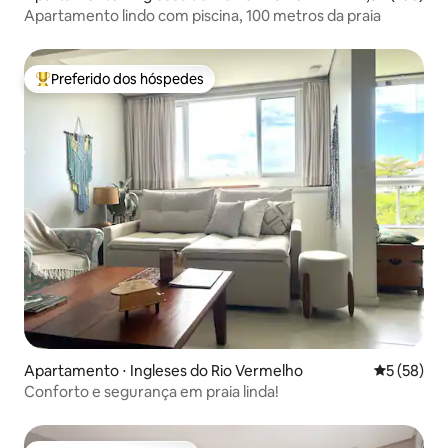
conveniente. Amenidades do banheiro
Apartamento lindo com piscina, 100 metros da praia
da L'occitane (shampoo, condicionador e
sabonete)
Preferido dos hóspedes
Entre os melhores preferidos dos hóspedes
Apartamento ⋅ Ingleses do Rio Vermelho
5 de uma a
5 (58)
Conforto e segurança em praia linda!