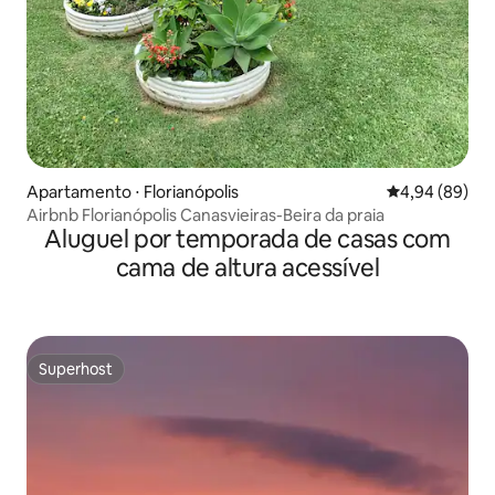
Apartamento ⋅ Florianópolis
4,94 de uma av
4,94 (89)
Airbnb Florianópolis Canasvieiras-Beira da praia
Aluguel por temporada de casas com
cama de altura acessível
Superhost
Superhost