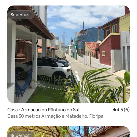
Superhost
Superhost
Casa ⋅ Armacao do Pântano do Sul
4,5 de uma 
4,5 (6)
Casa 50 metros Armação e Matadeiro. Floripa
Superhost