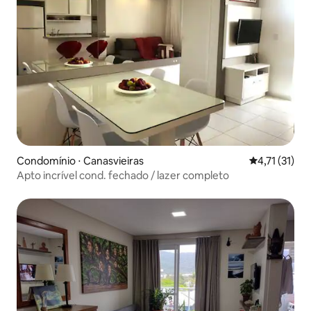
Condomínio ⋅ Canasvieiras
4,71 de uma a
4,71 (31)
Apto incrível cond. fechado / lazer completo