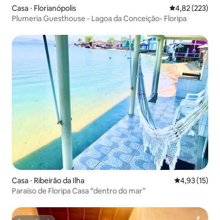
Casa ⋅ Florianópolis
4,82 de uma av
4,82 (223)
Plumeria Guesthouse - Lagoa da Conceição- Floripa
Casa ⋅ Ribeirão da Ilha
4,93 de uma a
4,93 (15)
Paraíso de Floripa Casa “dentro do mar”