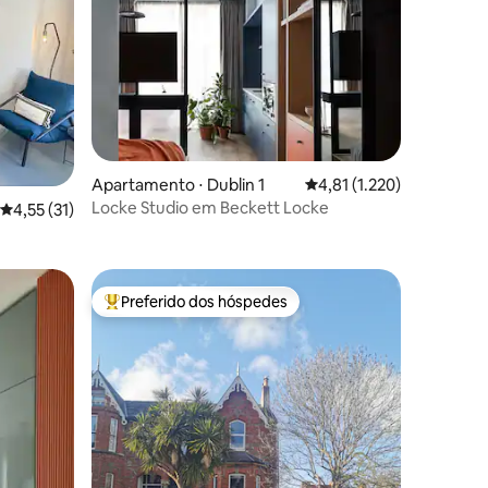
Apartamento ⋅ Dublin 1
4,81 de uma avaliação mé
4,81 (1.220)
ções
Locke Studio em Beckett Locke
4,55 de uma avaliação média de 5, 31 avaliações
4,55 (31)
Preferido dos hóspedes
os hóspedes
Entre os melhores preferidos dos hóspedes