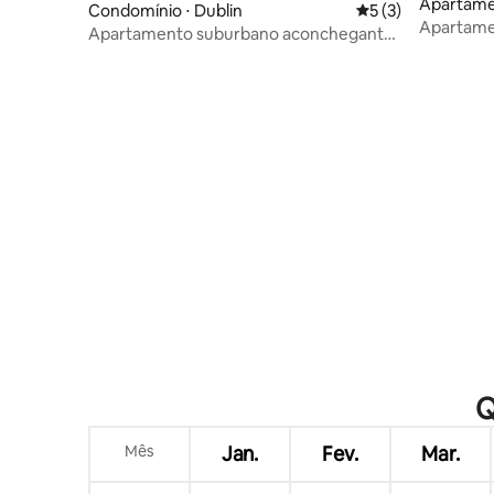
Apartamen
Condomínio ⋅ Dublin
5 de uma avaliação
5 (3)
Apartame
Apartamento suburbano aconchegante
Millenni
com jardim
Q
Mês
Jan.
Fev.
Mar.