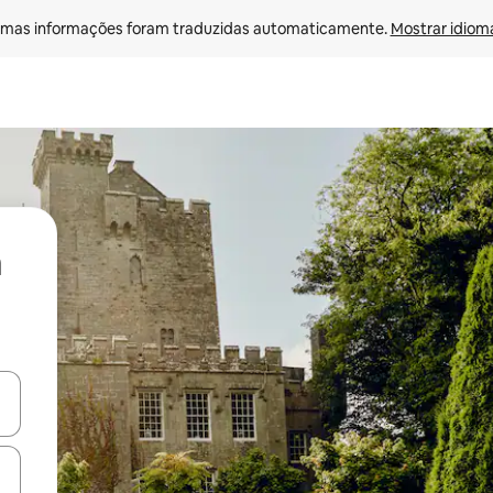
mas informações foram traduzidas automaticamente. 
Mostrar idioma
ore-os usando as seta para cima e para baixo do teclado ou tocando e