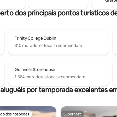
gratui
cabras) Um ônibus direto para o
Vindas cheio de guloseimas.
 cidade fica a apenas 350 m de
. Não é adequado para bebês ou
erto dos principais pontos turísticos d
om deficiência.
Trinity College Dublin
310 moradores locais recomendam
Guinness Storehouse
1.364 moradores locais recomendam
 aluguéis por temporada excelentes em
rido dos hóspedes
Superhost
 melhores preferidos dos hóspedes
Superhost