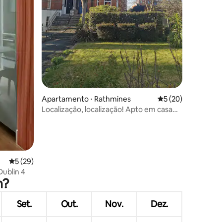
ções
Apartamento ⋅ Rathmines
5 de uma avaliação
5 (20)
Localização, localização! Apto em casa
de tijolos vermelhos. Área verde D6
5 de uma avaliação média de 5, 29 avaliações
5 (29)
ublin 4
n?
Set.
Out.
Nov.
Dez.