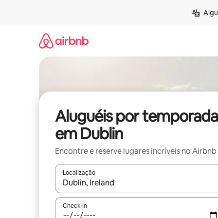
Pular
Algu
para
o
conteúdo
Aluguéis por temporada
em Dublin
Encontre e reserve lugares incríveis no Airbnb
Localização
Quando os resultados estiverem disponíveis, expl
Check-in