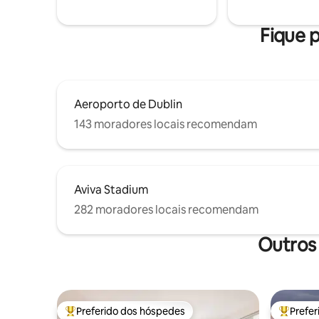
ovelhas, 
Proibido Fumar Não são permitidos
centro da
animais de estimação
distância
Fique p
pessoas c
Aeroporto de Dublin
143 moradores locais recomendam
Aviva Stadium
282 moradores locais recomendam
Outros
Preferido dos hóspedes
Prefe
Entre os melhores preferidos dos hóspedes
Entre os