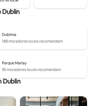
to no local
de um dia no leste antigo da Irlanda.
Também ideal para eventos de bem-
estar e locações de filmes.
e Dublin
Dublinia
188 moradores locais recomendam
Parque Marlay
95 moradores locais recomendam
 Dublin