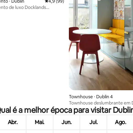
to ⋅ Dublin
4,9 de uma avaliação média de 5, 99 avalia
4,9 (99)
 média de 5, 3 avaliações
nto de luxo Docklands
um Tower
Townhouse ⋅ Dublin 4
Townhouse deslumbrante em D
ual é a melhor época para visitar Dubli
Abr.
Mai.
Jun.
Jul.
Ago.