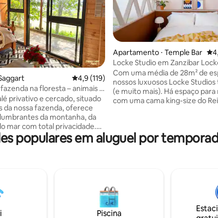
média de 5, 13 avaliações
Apartamento ⋅ Temple Bar
4,9
4
Locke Studio em Zanzibar Lock
Com uma média de 28m² de es
Saggart
4,9 de uma avaliação média de 5, 119 avalia
4,9 (119)
nossos luxuosos Locke Studios
fazenda na floresta – animais e
(e muito mais). Há espaço para relaxar,
lé privativo e cercado, situado
com uma cama king-size do Re
es da nossa fazenda, oferece
de 150 cm x 200 cm e um sofá a
slumbrantes da montanha, da
único. Espaço para viver, com 
do mar com total privacidade.
cozinha totalmente equipada, i
s populares em aluguel por temporad
uveiro com água quente,
uma mesa de jantar, máquina d
 café, água filtrada, chaleira,
lavar/secar, máquina de lavar l
 a gás, cobertor elétrico,
muitos equipamentos de cozin
eira, micro-ondas e acesso
designer. Além de todas as va
hado à cozinha completa.
Locke, incluindo ar condiciona
 nossa sauna ou banheira de
chuveiro de efeito chuva super
sagem por uma taxa extra.
com produtos de higiene pesso
ivre para interagir com os
Apothecary, privado, Wi-Fi, um
Estac
a nossa fazenda (cavalo, alpaca,
HDTV para streaming e um Kit 
i
Piscina