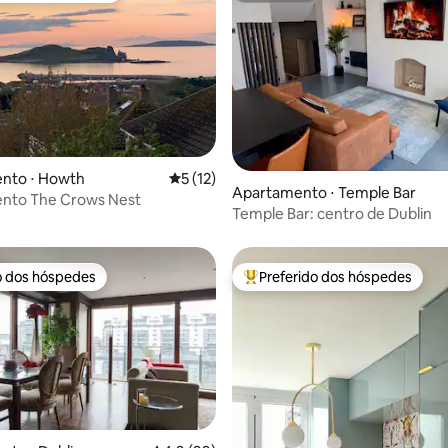
média de 5, 25 avaliações
nto ⋅ Howth
5 de uma avaliação média de 5, 12 avalia
5 (12)
Apartamento ⋅ Temple Bar
nto The Crows Nest
Temple Bar: centro de Dublin
o dos hóspedes
Preferido dos hóspedes
o dos hóspedes
Entre os melhores preferidos d