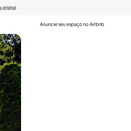
 original
Anuncie seu espaço no Airbnb
 deslizando o dedo na tela.