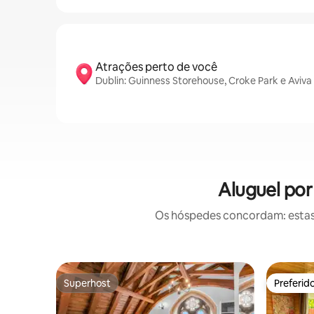
Atrações perto de você
Dublin: Guinness Storehouse, Croke Park e Aviv
Aluguel por
Os hóspedes concordam: estas
Superhost
Preferid
Superhost
Preferid