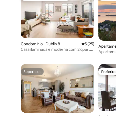
Condomínio ⋅ Dublin 8
5 de uma avaliação 
5 (25)
Apartame
Casa iluminada e moderna com 2 quartos
Apartame
no centro de Dublin
Superhost
Preferid
Superhost
Preferid