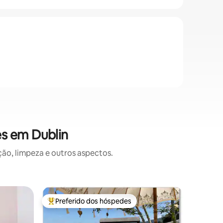
es em Dublin
o, limpeza e outros aspectos.
Casa ⋅ Du
Preferido dos hóspedes
Preferi
Entre os melhores preferidos dos hóspedes
Preferi
Casa no 
A escolha