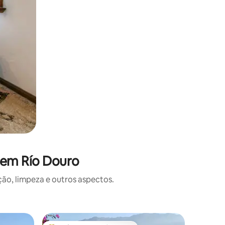
 em Río Douro
o, limpeza e outros aspectos.
Casa ⋅ Me