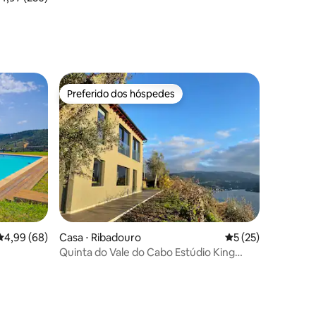
Preferido dos hóspedes
Preferido dos hóspedes
ções
4,99 de uma avaliação média de 5, 68 avaliações
4,99 (68)
Casa ⋅ Ribadouro
5 de uma avaliação
5 (25)
Quinta do Vale do Cabo Estúdio King
Deluxe