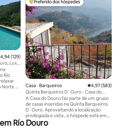
Preferido dos hóspedes
Prefe
os hóspedes
Entre os melhores preferidos dos hóspedes
Entre o
Casa Priv
A Casa d
inserida
jardins c
Porto, o
passear e
romântico
vista so
é arreba
ções
,94 de uma avaliação média de 5, 129 avaliações
4,94 (129)
12m de c
ouro, Lux
árvores 
ina
kitchene
 o Rio
almoço é
espaços s
Casa ⋅ Barqueiros
4,97 de uma avaliação 
4,97 (583)
o Norte de
hóspedes
Quinta Barqueiros D`Ouro - Casa do
grupos de
Douro
A Casa do Douro faz parte de um grupo
rto: 1
de casas inseridas na Quinta Barqueiros
ica sobre o
D`Ouro. Aproveitando a localização
onado 🌳
privilegiada e vista , o hóspede está em
ões ao ar
 em Río Douro
permanente contacto com o rio e a
 Paiva e
vinha. A casa individual , duplex , dispõe
uina de
no 1º piso de sala comum equipada com
ido e