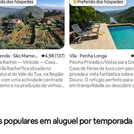
rido dos hóspedes
Preferido dos hóspedes
 melhores preferidos dos hóspedes
Entre os melhores preferidos d
édia de 5, 130 avaliações
zenda ⋅ São Mamed
4,98 de uma avaliação média de 5, 137 avalia
4,98 (137)
Vila ⋅ Penha Longa
4
tua
la Rachel — Vinícola — Casa
Piscina Privada c/Vistas para D
& Design
ila Rachel fica situada no
Casa de férias de luxo com pisc
tural do Vale do Tua, na Região
privada e vista fantástica sobre
 com uma actividade centrada
Douro. O refúgio perfeito para relaxar
ismo e na produção de vinhos
em tranquilidade ou descobrir 
lógicos. A Quinta
Portugal. Ideal para famílias e 
liza aos seus hóspedes uma
amigos 🍷 Porto, Douro, aeropo
iológica onde pode relaxar
hora 🏊‍♂️ Piscina: Vista panorâm
ndo-se com as paisagens
rio ❄️ Conforto Total: Ar Condici
 e tranquilas do Vale do Tua. A
Espaço Exterior: zona de refeiç
populares em aluguel por temporada
m actividades de Provas de
livre 🥾 Aventura: Passadiços do
de podem ser provadas as
canoagem 🧺 Comodidade: Máq
olheitas, bem como visitas à
roupa ⚡ Home Office: Wi-Fi ráp