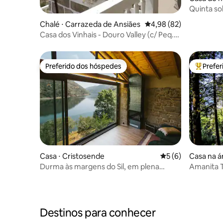
Canavese
Quinta so
Garça
Chalé ⋅ Carrazeda de Ansiães
4,98 de uma avaliação 
4,98 (82)
Casa dos Vinhais - Douro Valley (c/ Peq.
Almoço)
Preferido dos hóspedes
Prefe
Preferido dos hóspedes
Entre os
Casa ⋅ Cristosende
5 de uma avaliação
5 (6)
Casa na á
Durma às margens do Sil, em plena
Amanita 
Ribeira Sacra
Destinos para conhecer