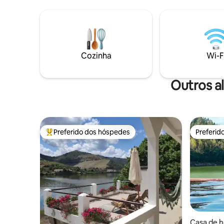
Adega e à
produção 
Cozinha
Wi-F
Outros a
Preferido dos hóspedes
Preferid
Entre os melhores preferidos dos hóspedes
Preferid
Casa de h