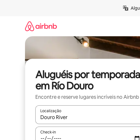
Pular
Algu
para
o
conteúdo
Aluguéis por temporada
em Río Douro
Encontre e reserve lugares incríveis no Airbnb
Localização
Quando os resultados estiverem disponíveis, expl
Check-in