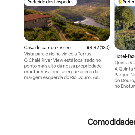
Preferido dos hóspedes
Prefe
Preferido dos hóspedes
Entre os
Casa de campo ⋅ Viseu
4,92 de uma avaliação m
4,92 (130)
Vista para o rio na vinícola Terrus
Hotel-fa
O Chalé River View está localizado no
e de Riba
Quinta Vi
ponto mais alto da nossa propriedade
Flora
A Quinta V
montanhosa que se ergue acima da
Parque Na
margem esquerda do Rio Douro. As
do Douro,
vistas magníficas da varanda vão te tirar
no Enotur
o fôlego! A casa de pedra de 200 anos foi
naturais e bio
recentemente remodelada com todas as
disponibi
comodidades modernas necessárias
piscina b
para o seu conforto. O chalé fica dentro
maravilha
de uma fazenda de vinhos e frutas
magníficas
totalmente operacional, oferecendo
Comodidades 
Quinta te
uma vista em primeira mão para uma
vinho, on
operação agrícola local, permitindo
últimas c
descanso e relaxamento.