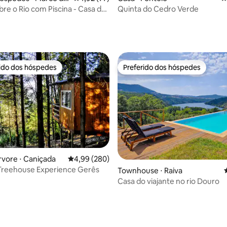
s
bre o Rio com Piscina - Casa da
Quinta do Cedro Verde
média de 5, 82 avaliações
rido dos hóspedes
Preferido dos hóspedes
 melhores preferidos dos hóspedes
Preferido dos hóspedes
 média de 5, 6 avaliações
rvore ⋅ Caniçada
4,99 de uma avaliação média de 5, 280 avalia
4,99 (280)
Treehouse Experience Gerês
Townhouse ⋅ Raiva
Casa do viajante no rio Douro