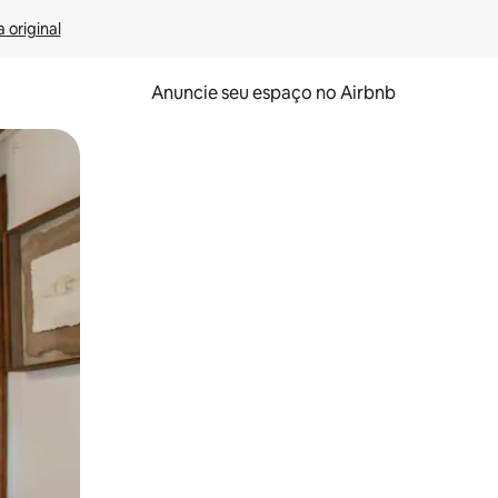
 original
Anuncie seu espaço no Airbnb
 deslizando o dedo na tela.