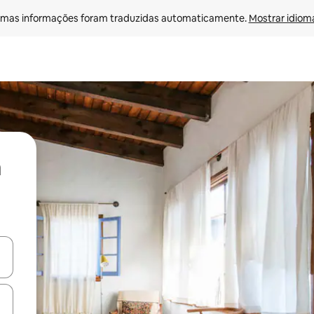
mas informações foram traduzidas automaticamente. 
Mostrar idioma
ore-os usando as seta para cima e para baixo do teclado ou tocando e