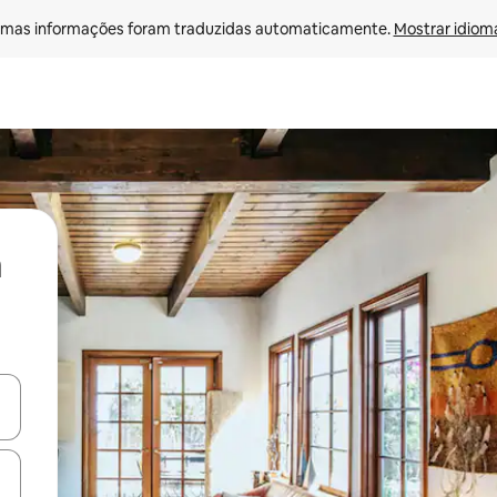
mas informações foram traduzidas automaticamente. 
Mostrar idioma
ore-os usando as seta para cima e para baixo do teclado ou tocando e