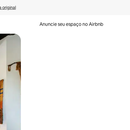
 original
Anuncie seu espaço no Airbnb
 deslizando o dedo na tela.