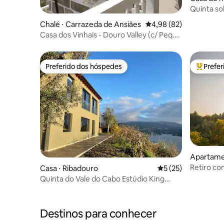
Canavese
Quinta so
Garça
Chalé ⋅ Carrazeda de Ansiães
4,98 de uma avaliação 
4,98 (82)
Casa dos Vinhais - Douro Valley (c/ Peq.
Almoço)
Preferido dos hóspedes
Prefe
Preferido dos hóspedes
Entre os
Apartame
Retiro co
Casa ⋅ Ribadouro
5 de uma avaliação 
5 (25)
moderno p
Quinta do Vale do Cabo Estúdio King
Deluxe
Destinos para conhecer