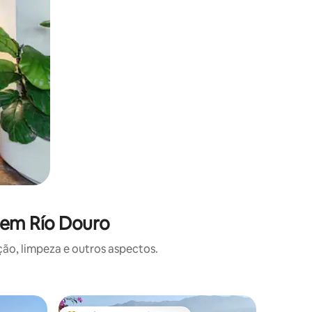
 em Río Douro
o, limpeza e outros aspectos.
Casa ⋅ Me