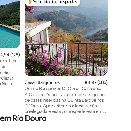
Preferido dos hóspedes
Prefe
Entre os melhores preferidos dos hóspedes
Entre o
Casa Priv
A Casa d
inserida
jardins c
Porto, o
passear e
romântico
vista so
é arreba
ções
,94 de uma avaliação média de 5, 129 avaliações
4,94 (129)
12m de c
ouro, Lux
árvores 
ina
kitchene
 o Rio
almoço é
espaços s
Casa ⋅ Barqueiros
4,97 de uma avaliação 
4,97 (583)
o Norte de
hóspedes
Quinta Barqueiros D`Ouro - Casa do
grupos de
Douro
A Casa do Douro faz parte de um grupo
rto: 1
de casas inseridas na Quinta Barqueiros
ica sobre o
D`Ouro. Aproveitando a localização
onado 🌳
privilegiada e vista , o hóspede está em
ões ao ar
 em Río Douro
permanente contacto com o rio e a
 Paiva e
vinha. A casa individual , duplex , dispõe
uina de
no 1º piso de sala comum equipada com
ido e