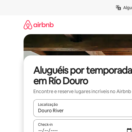
Pular
Algu
para
o
conteúdo
Aluguéis por temporada
em Río Douro
Encontre e reserve lugares incríveis no Airbnb
Localização
Quando os resultados estiverem disponíveis, expl
Check-in