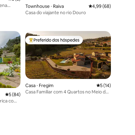
lena
Townhouse ⋅ Raiva
4,99 de uma avaliação 
4,99 (68)
Casa do viajante no rio Douro
Preferido dos hóspedes
os hóspedes
Entre os melhores preferidos dos hóspedes
Casa ⋅ Fregim
5 de uma avaliação
5 (14)
Casa Familiar com 4 Quartos no Meio das
ções
5 de uma avaliação média de 5, 84 avaliações
5 (84)
Vinhas
órica com