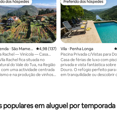
rido dos hóspedes
Preferido dos hóspedes
 melhores preferidos dos hóspedes
Preferido dos hóspedes
édia de 5, 129 avaliações
zenda ⋅ São Mamed
4,98 de uma avaliação média de 5, 137 avalia
4,98 (137)
Vila ⋅ Penha Longa
4
tua
la Rachel — Vinícola — Casa
Piscina Privada c/Vistas para D
& Design
ila Rachel fica situada no
Casa de férias de luxo com pisc
tural do Vale do Tua, na Região
privada e vista fantástica sobre
 com uma actividade centrada
Douro. O refúgio perfeito para relaxar
ismo e na produção de vinhos
em tranquilidade ou descobrir 
lógicos. A Quinta
Portugal. Ideal para famílias e 
liza aos seus hóspedes uma
amigos 🍷 Porto, Douro, aeropo
iológica onde pode relaxar
hora 🏊‍♂️ Piscina: Vista panorâm
ndo-se com as paisagens
rio ❄️ Conforto Total: Ar Condici
 e tranquilas do Vale do Tua. A
Espaço Exterior: zona de refeiç
populares em aluguel por temporada
m actividades de Provas de
livre 🥾 Aventura: Passadiços do
de podem ser provadas as
canoagem 🧺 Comodidade: Máq
olheitas, bem como visitas à
roupa ⚡ Home Office: Wi-Fi ráp