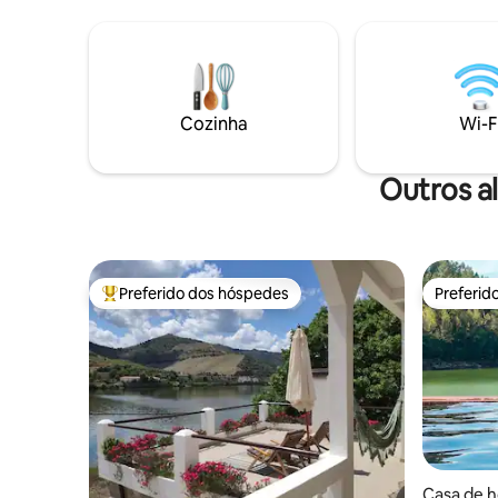
Adega e à
produção 
Cozinha
Wi-F
Outros a
Preferido dos hóspedes
Preferid
Entre os melhores preferidos dos hóspedes
Preferid
Casa de h