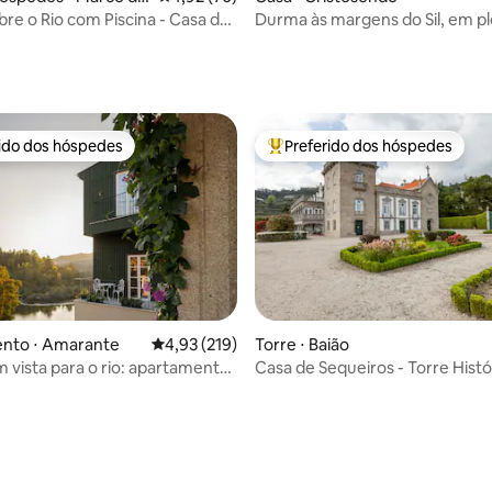
s
bre o Rio com Piscina - Casa da
Durma às margens do Sil, em p
Ribeira Sacra
média de 5, 82 avaliações
rido dos hóspedes
Preferido dos hóspedes
 melhores preferidos dos hóspedes
Entre os melhores preferidos d
nto ⋅ Amarante
4,93 de uma avaliação média de 5, 219 avalia
4,93 (219)
Torre ⋅ Baião
m vista para o rio: apartamento
Casa de Sequeiros - Torre Hist
média de 5, 25 avaliações
ara casais
Piscina