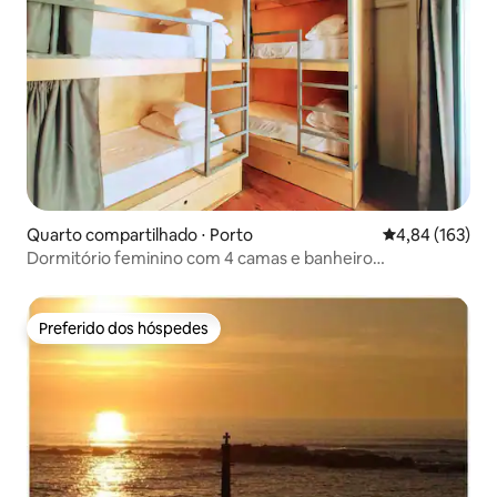
Quarto compartilhado ⋅ Porto
4,84 de uma av
4,84 (163)
Dormitório feminino com 4 camas e banheiro
compartilhado (1)
Preferido dos hóspedes
Preferido dos hóspedes