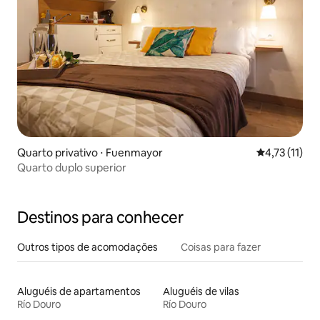
Quarto privativo ⋅ Fuenmayor
4,73 de uma a
4,73 (11)
Quarto duplo superior
Destinos para conhecer
Outros tipos de acomodações
Coisas para fazer
Aluguéis de apartamentos
Aluguéis de vilas
Río Douro
Río Douro