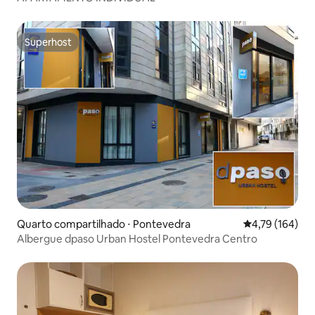
Superhost
Superhost
Quarto compartilhado ⋅ Pontevedra
4,79 de uma av
4,79 (164)
Albergue dpaso Urban Hostel Pontevedra Centro