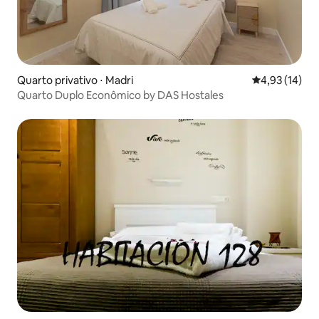
Quarto privativo ⋅ Madri
4,93 de uma a
4,93 (14)
Quarto Duplo Econômico by DAS Hostales