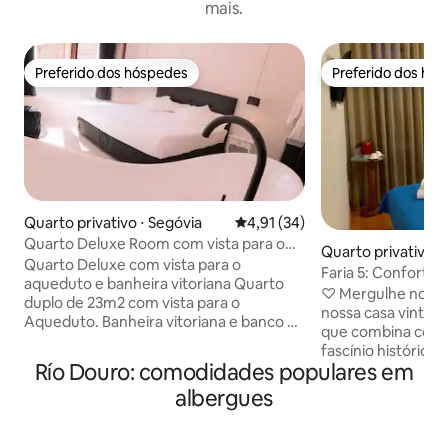
mais.
Preferido dos hóspedes
Preferido dos hó
Preferido dos hóspedes
Preferido dos hó
Quarto privativo ⋅ Segóvia
4,91 de uma avaliação média de
4,91 (34)
Quarto Deluxe Room com vista para o
Quarto privativo ⋅
Aqueduto
Quarto Deluxe com vista para o
Faria 5: Conforto
aqueduto e banheira vitoriana Quarto
localização privile
♡ Mergulhe no ch
duplo de 23m2 com vista para o
nossa casa vintage
Aqueduto. Banheira vitoriana e banco de
que combina con
gazebo. Cama king size com colchão de
fascínio histórico
alta qualidade e edredom para maior
Río Douro: comodidades populares em
elegante com TV a 
conforto. Wi-Fi de alta velocidade,
velocidade. Liberte suas habilidades
albergues
televisão LED de 42” com Smart TV, ar
culinárias em nos
condicionado ultra silencioso,
equipada. Entrega antecipada de malas
aquecimento controlado
para um começo s