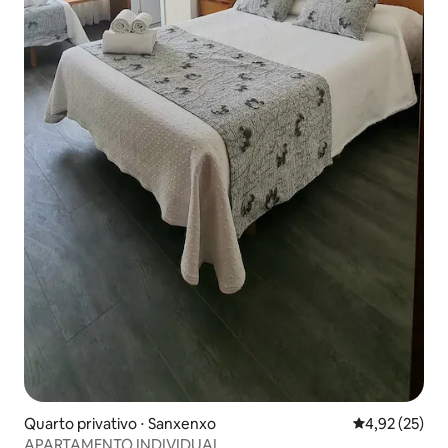
Quarto privativo ⋅ Sanxenxo
4,92 de uma a
4,92 (25)
APARTAMENTO INDIVIDUAL