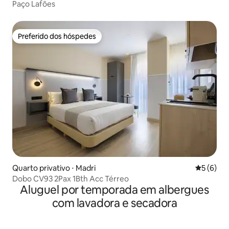
Paço Lafões
Preferido dos hóspedes
Preferido dos hóspedes
Quarto privativo ⋅ Madri
5 de uma 
5 (6)
Dobo CV93 2Pax 1Bth Acc Térreo
Aluguel por temporada em albergues
com lavadora e secadora