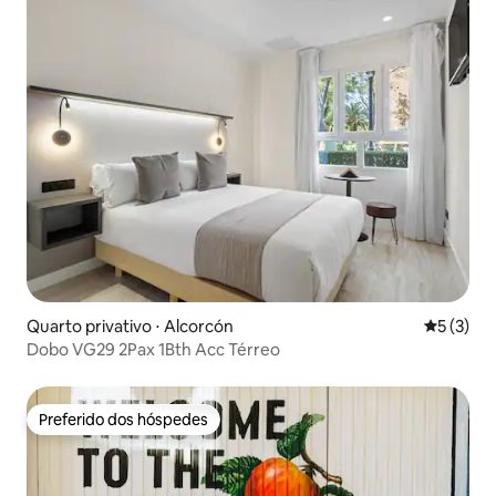
Quarto privativo ⋅ Alcorcón
5 de uma 
5 (3)
Dobo VG29 2Pax 1Bth Acc Térreo
Preferido dos hóspedes
Preferido dos hóspedes