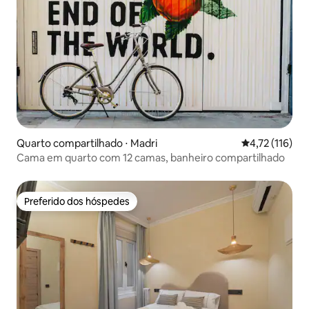
Quarto compartilhado ⋅ Madri
4,72 de uma av
4,72 (116)
Cama em quarto com 12 camas, banheiro compartilhado
Preferido dos hóspedes
Preferido dos hóspedes