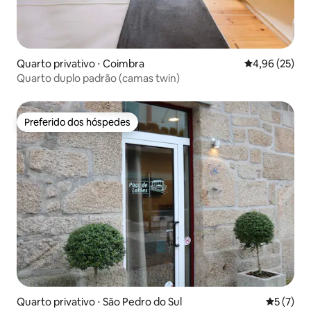
Quarto privativo ⋅ Coimbra
4,96 de uma a
4,96 (25)
Quarto duplo padrão (camas twin)
Preferido dos hóspedes
Preferido dos hóspedes
Quarto privativo ⋅ São Pedro do Sul
5 de uma 
5 (7)