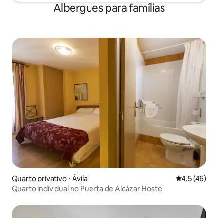
Albergues para famílias
Quarto privativo ⋅ Ávila‎
4,5 de uma a
4,5 (46)
Quarto individual no Puerta de Alcázar Hostel