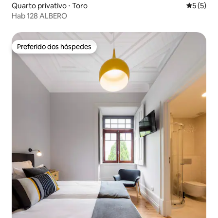
Quarto privativo ⋅ Toro
5 de uma 
5 (5)
Hab 128 ALBERO
Preferido dos hóspedes
Preferido dos hóspedes