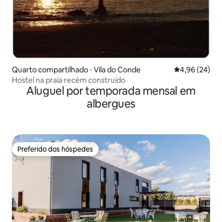
Quarto compartilhado ⋅ Vila do Conde
4,96 de uma a
4,96 (24)
Hostel na praia recém construído
Aluguel por temporada mensal em
albergues
Preferido dos hóspedes
Preferido dos hóspedes