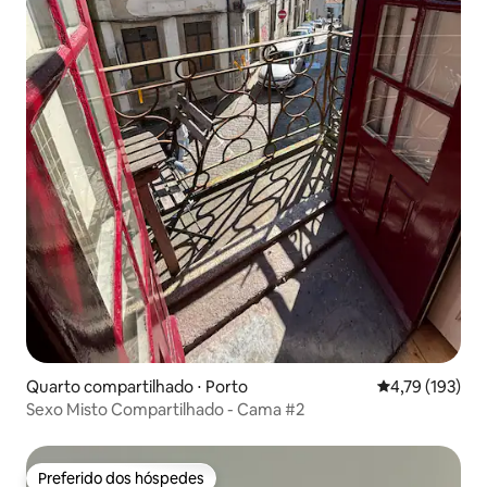
Quarto compartilhado ⋅ Porto
4,79 de uma av
4,79 (193)
Sexo Misto Compartilhado - Cama #2
Preferido dos hóspedes