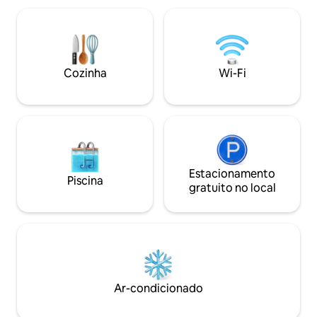
individualmente e iluminação ambiente
Oferece fácil ace
LED. Secador de cabelo profissional,
estação de metrô 
roupões de banho, toalheiro elétrico,
garante um retiro
chuveiro de efeito chuva e comodidades
condicionado indi
Botanika (ECO-BIO). Água mineral e
privativo. Eleve a sua experiência no
chaleira com café e chás, cortesia de
Cozinha
Wi-Fi
Porto no nosso oá
boas-vindas. Aberturas de portas sem a
necessidade de uma chave, com um
celular ou código. Não é necessário
passar pela recepção de entrada direta.
Estacionamento
Piscina
gratuito no local
Ar-condicionado