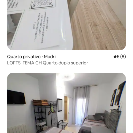
Quarto privativo ⋅ Madri
5 de uma 
5 (8)
LOFTS IFEMA CH Quarto duplo superior