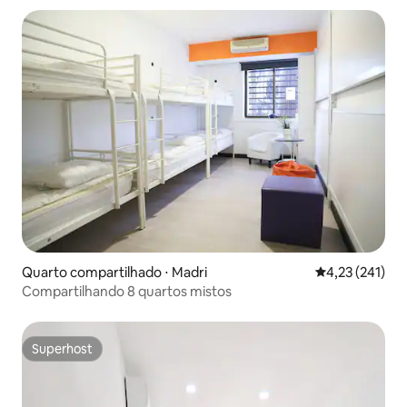
Quarto compartilhado ⋅ Madri
4,23 de uma av
4,23 (241)
Compartilhando 8 quartos mistos
Superhost
Superhost