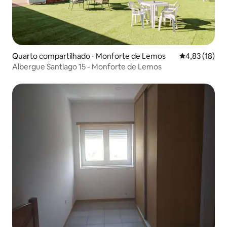
Quarto compartilhado ⋅ Monforte de Lemos
4,83 de uma a
4,83 (18)
Albergue Santiago 15 - Monforte de Lemos