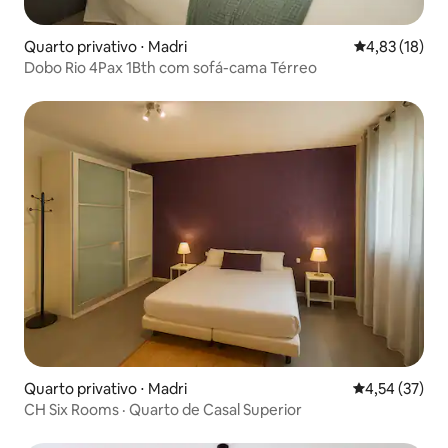
Quarto privativo ⋅ Madri
4,83 de uma a
4,83 (18)
Dobo Rio 4Pax 1Bth com sofá-cama Térreo
Quarto privativo ⋅ Madri
4,54 de uma a
4,54 (37)
CH Six Rooms · Quarto de Casal Superior