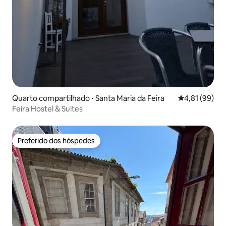
Quarto compartilhado ⋅ Santa Maria da Feira
4,81 de uma a
4,81 (99)
Feira Hostel & Suites
Preferido dos hóspedes
Preferido dos hóspedes