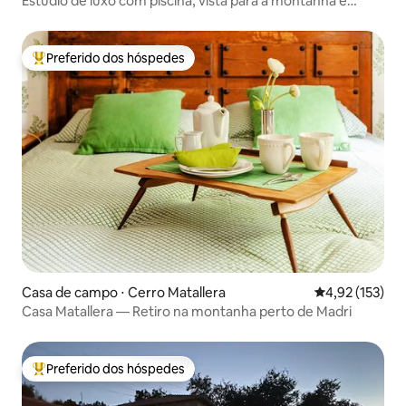
Estúdio de luxo com piscina, vista para a montanha e
terraço
Preferido dos hóspedes
Entre os melhores preferidos dos hóspedes
Casa de campo ⋅ Cerro Matallera
4,92 de uma av
4,92 (153)
Casa Matallera — Retiro na montanha perto de Madri
Preferido dos hóspedes
Entre os melhores preferidos dos hóspedes