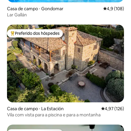
Casa de campo ⋅ Gondomar
4,9 de uma av
4,9 (108)
Lar Gallán
Preferido dos hóspedes
Entre os melhores preferidos dos hóspedes
Casa de campo ⋅ La Estación
4,97 de uma av
4,97 (126)
Vila com vista para a piscina e para a montanha