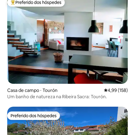
Preferido dos hóspedes
Entre os melhores preferidos dos hóspedes
Casa de campo ⋅ Tourón
4,99 de uma av
4,99 (158)
Um banho de natureza na Ribeira Sacra: Tourón.
Preferido dos hóspedes
Preferido dos hóspedes