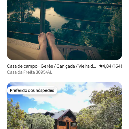
Casa de campo ⋅ Gerês / Caniçada / Vieira do
4,84 de uma av
4,84 (164)
Minho
Casa da Freita 3095/AL
Preferido dos hóspedes
Preferido dos hóspedes