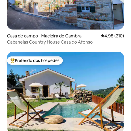
Casa de campo ⋅ Macieira de Cambra
4,98 de uma av
4,98 (210)
Cabanelas Country House Casa do Afonso
Preferido dos hóspedes
Entre os melhores preferidos dos hóspedes