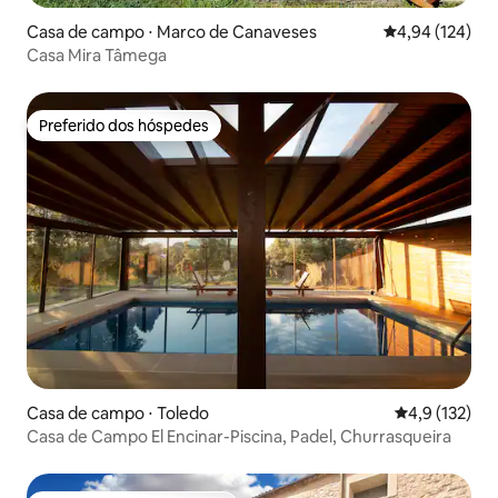
Casa de campo ⋅ Marco de Canaveses
4,94 de uma av
4,94 (124)
Casa Mira Tâmega
Preferido dos hóspedes
Preferido dos hóspedes
Casa de campo ⋅ Toledo
4,9 de uma av
4,9 (132)
Casa de Campo El Encinar-Piscina, Padel, Churrasqueira