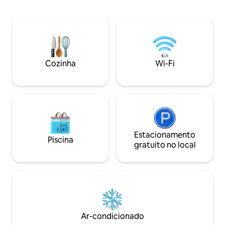
Esportes aquáticos, trilhas de
de uma fazenda de
caminhada, ciclismo, passeios a cavalo,
totalmente operac
colheita de cogumelos, castanhas.... A
uma vista em pri
área oferece-lhe para provar a cozinha
operação agrícola 
que é caracterizada por suas carnes
descanso e relax
ricas e legumes.
Cozinha
Wi-Fi
Estacionamento
Piscina
gratuito no local
Ar-condicionado