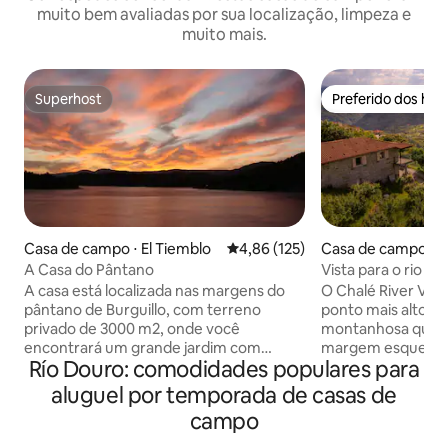
muito bem avaliadas por sua localização, limpeza e
muito mais.
Superhost
Preferido dos hó
Superhost
Preferido dos hó
Casa de campo ⋅ El Tiemblo
4,86 de uma avaliação média de 
4,86 (125)
Casa de campo ⋅ V
A Casa do Pântano
Vista para o rio na
A casa está localizada nas margens do
O Chalé River View
pântano de Burguillo, com terreno
ponto mais alto d
privado de 3000 m2, onde você
montanhosa que s
encontrará um grande jardim com
margem esquerda d
Río Douro: comodidades populares para
piscina, churrasqueira e terraço com
vistas magníficas 
vistas espetaculares para o pântano.
o fôlego! A casa de pedra de 200 anos foi
aluguel por temporada de casas de
Tudo o que o rodeia é a Reserva Natural
recentemente re
campo
do Vale de Iruelas, por isso é um
as comodidades m
ambiente natural, isolado e tranquilo.
para o seu conforto. O chalé fica d