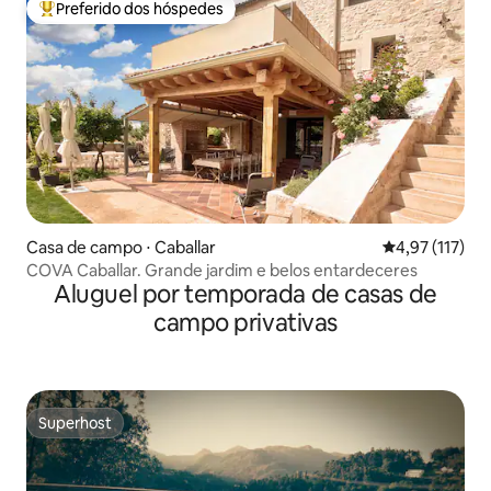
Preferido dos hóspedes
Entre os melhores preferidos dos hóspedes
Casa de campo ⋅ Caballar
4,97 de uma av
4,97 (117)
COVA Caballar. Grande jardim e belos entardeceres
Aluguel por temporada de casas de
campo privativas
Superhost
Superhost