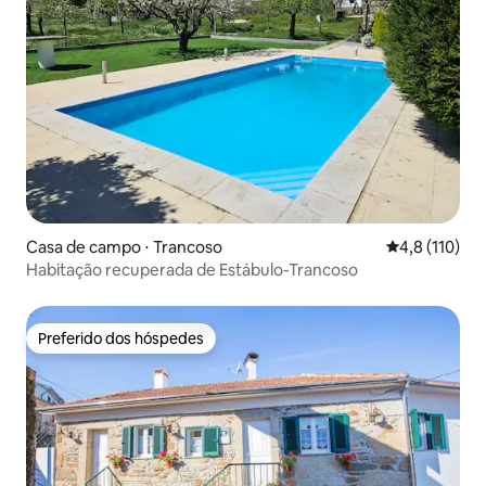
Casa de campo ⋅ Trancoso
4,8 de uma av
4,8 (110)
Habitação recuperada de Estábulo-Trancoso
Preferido dos hóspedes
Preferido dos hóspedes