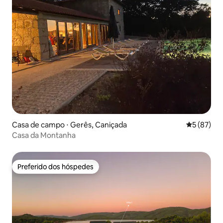
Casa de campo ⋅ Gerês, Caniçada
5 de uma a
5 (87)
Casa da Montanha
Preferido dos hóspedes
Preferido dos hóspedes