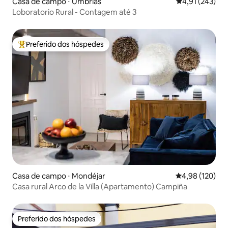
Casa de campo ⋅ Umbrías
4,91 de uma av
4,91 (243)
Loboratorio Rural - Contagem até 3
Preferido dos hóspedes
Entre os melhores preferidos dos hóspedes
Casa de campo ⋅ Mondéjar
4,98 de uma av
4,98 (120)
Casa rural Arco de la Villa (Apartamento) Campiña
Preferido dos hóspedes
Preferido dos hóspedes