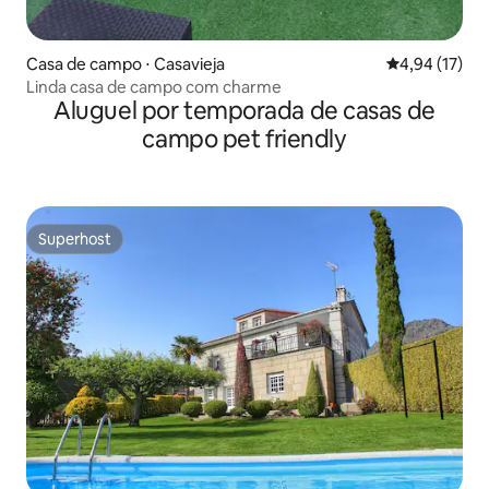
Casa de campo ⋅ Casavieja
4,94 de uma a
4,94 (17)
Linda casa de campo com charme
Aluguel por temporada de casas de
campo pet friendly
Superhost
Superhost