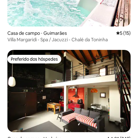
Casa de campo ⋅ Guimarães
5 de uma a
5 (15)
Villa Margaridi - Spa / Jacuzzi - Chalé da Toninha
Preferido dos hóspedes
Preferido dos hóspedes