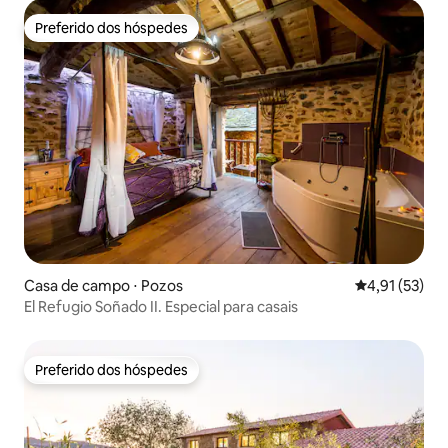
Preferido dos hóspedes
Preferido dos hóspedes
Casa de campo ⋅ Pozos
4,91 de uma a
4,91 (53)
El Refugio Soñado II. Especial para casais
Preferido dos hóspedes
Preferido dos hóspedes