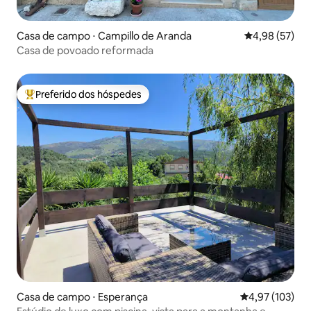
Casa de campo ⋅ Campillo de Aranda
4,98 de uma a
4,98 (57)
Casa de povoado reformada
Preferido dos hóspedes
Entre os melhores preferidos dos hóspedes
Casa de campo ⋅ Esperança
4,97 de uma av
4,97 (103)