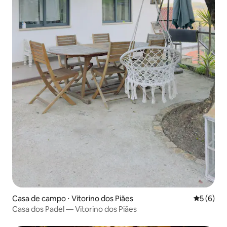
Casa de campo ⋅ Vitorino dos Piães
5 de uma 
5 (6)
Casa dos Padel — Vitorino dos Piães