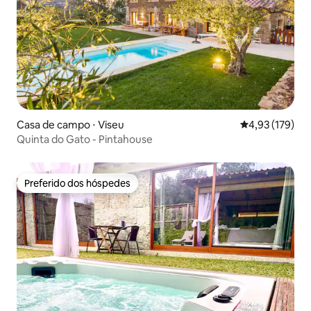
Casa de campo ⋅ Viseu
4,93 de uma av
4,93 (179)
Quinta do Gato - Pintahouse
Preferido dos hóspedes
Preferido dos hóspedes