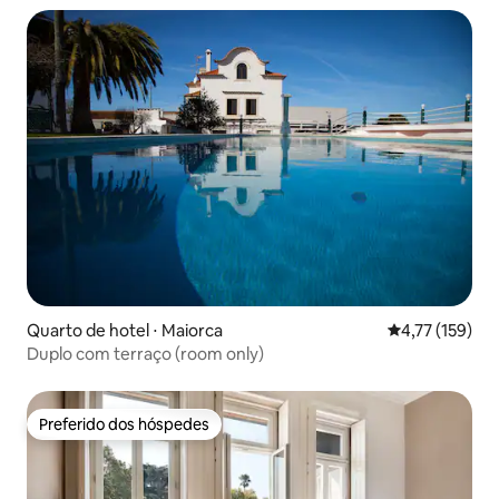
Quarto de hotel ⋅ Maiorca
4,77 de uma av
4,77 (159)
Duplo com terraço (room only)
Preferido dos hóspedes
Preferido dos hóspedes