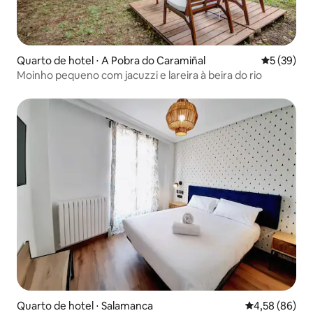
Quarto de hotel ⋅ A Pobra do Caramiñal
5 de uma a
5 (39)
Moinho pequeno com jacuzzi e lareira à beira do rio
Quarto de hotel ⋅ Salamanca
4,58 de uma a
4,58 (86)