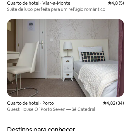
Quarto de hotel ⋅ Vilar-a-Monte
4,8 de uma 
4,8 (5)
Suíte de luxo perfeita para um refúgio romântico
Quarto de hotel ⋅ Porto
4,82 de uma a
4,82 (34)
Guest House O´Porto Seven — Sé Catedral
Destinos para conhecer