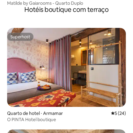
Matilde by Gaiarooms - Quarto Duplo
Hotéis boutique com terraço
Superhost
Superhost
Quarto de hotel ⋅ Armamar
5 de uma a
5 (24)
O PINTA Hotel boutique