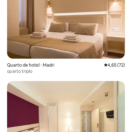
Quarto de hotel ⋅ Madri
4,65 de uma a
4,65 (72)
quarto triplo