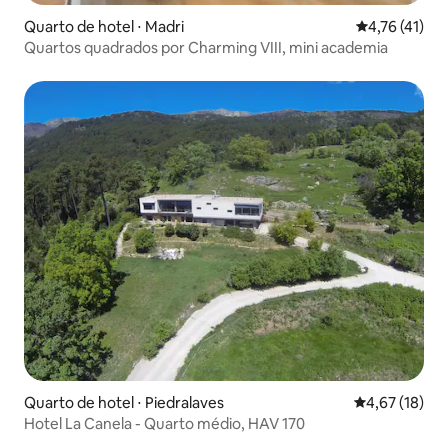
Quarto de hotel ⋅ Madri
4,76 de uma a
4,76 (41)
Quartos quadrados por Charming VIII, mini academia
Quarto de hotel ⋅ Piedralaves
4,67 de uma a
4,67 (18)
Hotel La Canela - Quarto médio, HAV 170