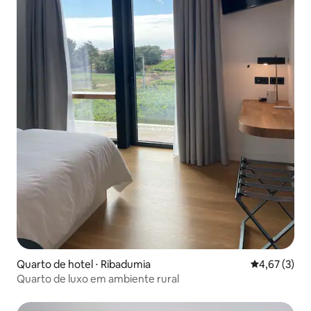
Quarto de hotel ⋅ Ribadumia
4,67 de uma 
4,67 (3)
Quarto de luxo em ambiente rural