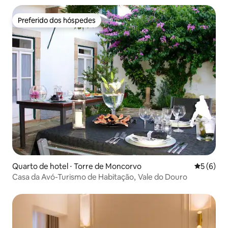
Preferido dos hóspedes
Preferido dos hóspedes
Quarto de hotel ⋅ Torre de Moncorvo
5 de uma 
5 (6)
Casa da Avó-Turismo de Habitação, Vale do Douro