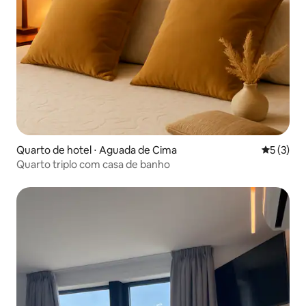
Quarto de hotel ⋅ Aguada de Cima
5 de uma 
5 (3)
Quarto triplo com casa de banho