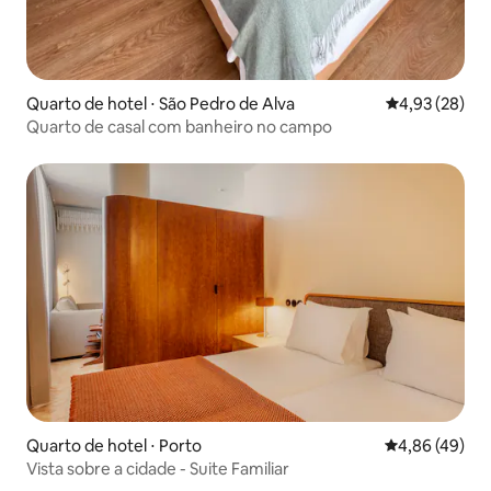
Quarto de hotel ⋅ São Pedro de Alva
4,93 de uma a
4,93 (28)
Quarto de casal com banheiro no campo
Quarto de hotel ⋅ Porto
4,86 de uma a
4,86 (49)
Vista sobre a cidade - Suite Familiar