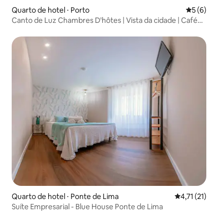
Quarto de hotel ⋅ Porto
5 de uma 
5 (6)
Canto de Luz Chambres D'hôtes | Vista da cidade | Café
da manhã
Quarto de hotel ⋅ Ponte de Lima
4,71 de uma a
4,71 (21)
Suíte Empresarial - Blue House Ponte de Lima