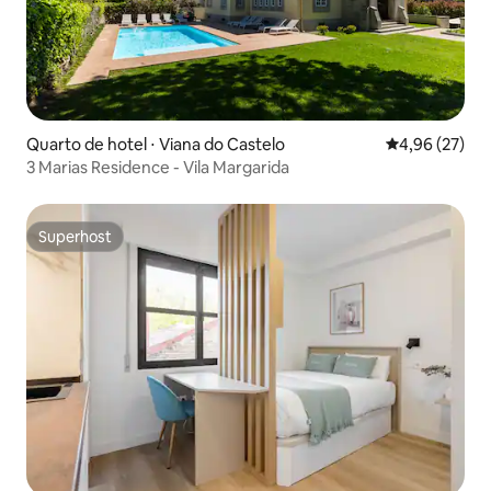
Quarto de hotel ⋅ Viana do Castelo
4,96 de uma a
4,96 (27)
3 Marias Residence - Vila Margarida
Superhost
Superhost