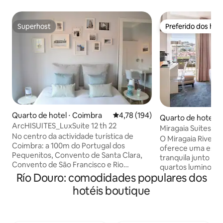
Superhost
Preferido dos hó
Superhost
Preferido dos hó
Quarto de hotel ⋅ Coimbra
4,78 de uma avaliação média de 
4,78 (194)
Quarto de hotel ⋅ 
ArcHISUITES_LuxSuite 12 th 22
Miragaia Suites, Su
No centro da actividade turística de
(102)
O Miragaia Riversi
Coimbra: a 100m do Portugal dos
oferece uma estad
Pequenitos, Convento de Santa Clara,
tranquila junto ao
Convento de São Francisco e Rio
quartos luminosos
Mondego...e estamos a 3 min a pé do
Río Douro: comodidades populares dos
contemporâneo, a
Largo da Portagem e da Baixa/Alta da
de banho privativa
hotéis boutique
cidade,a 600m da Estação Ferroviária e
encantadoras sobre
com transportes públicos junto ao
margens. Inclui c
alojamento. Suites modernas,
tábua de engomar
independentes, com história, design e