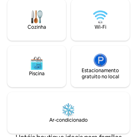
Bluetooth e secad
charme, com ambiente único e intimista,
localização privil
misturando tradição e
a pé os principais 
contemporaneidade. Não vive ninguém
cidade, aliando c
no apartamento. Só para turismo e
conveniência.
Cozinha
Wi-Fi
serviços.
Estacionamento
Piscina
gratuito no local
Ar-condicionado