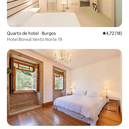
Quarto de hotel ⋅ Burgos
4,72 de uma a
4,72 (18)
Hotel Boreal Vento Norte 19