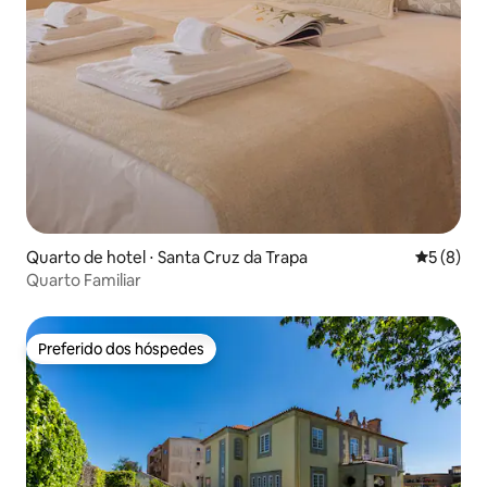
Quarto de hotel ⋅ Santa Cruz da Trapa
5 de uma 
5 (8)
Quarto Familiar
Preferido dos hóspedes
Preferido dos hóspedes