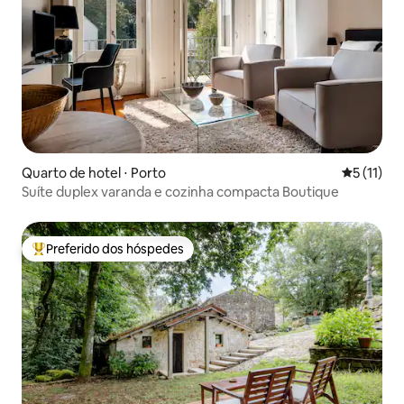
Quarto de hotel ⋅ Porto
5 de uma a
5 (11)
Suíte duplex varanda e cozinha compacta Boutique
Preferido dos hóspedes
Entre os melhores preferidos dos hóspedes