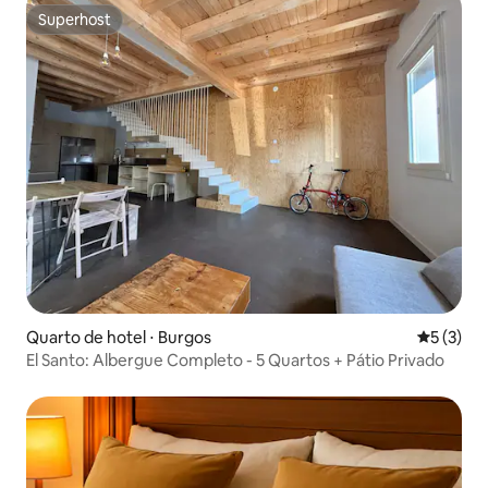
Superhost
Superhost
Quarto de hotel ⋅ Burgos
5 de uma 
5 (3)
El Santo: Albergue Completo - 5 Quartos + Pátio Privado