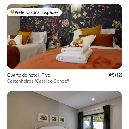
Preferido dos hóspedes
Entre os melhores preferidos dos hóspedes
Quarto de hotel ⋅ Tivo
5 de uma a
5 (12)
Castanheiros "Casal do Conde"