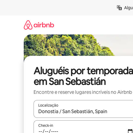
Pular
Algu
para
o
conteúdo
Aluguéis por temporada
em San Sebastián
Encontre e reserve lugares incríveis no Airbnb
Localização
Quando os resultados estiverem disponíveis, expl
Check-in