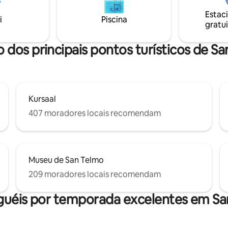
. Acesso para cadeiras de rodas.
Sebastián um destino inesquecível. 
DE ATIVIDADE TURÍSTICA
Estac
aqui significa ter o melhor de S
i
Piscina
gratui
Sebastián a uma curta caminha
distância.
o dos principais pontos turísticos de Sa
Kursaal
407 moradores locais recomendam
Museu de San Telmo
209 moradores locais recomendam
guéis por temporada excelentes em Sa