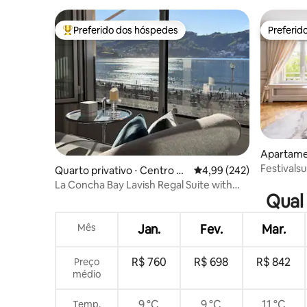
Preferido dos hóspedes
Preferid
Entre os melhores preferidos dos hóspedes
Preferid
Apartamen
ebastián
Festivals
Quarto privativo ⋅ Centro Sa
4,99 de uma avaliação m
4,99 (242)
Sebastian
n Sebastián
La Concha Bay Lavish Regal Suite with
Qual 
Bay Views
Mês
Jan.
Fev.
Mar.
R$ 760
R$ 698
R$ 842
Preço
médio
9 °C
9 °C
11 °C
Temp.