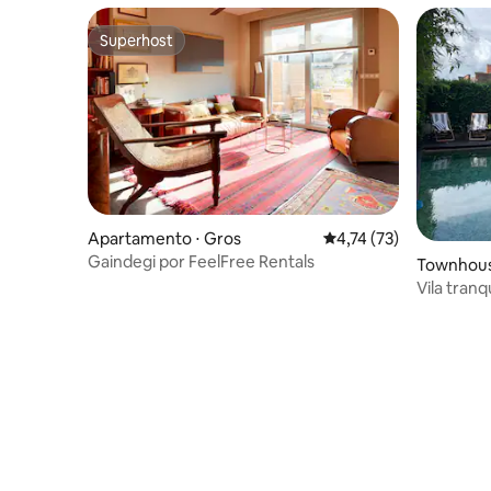
Superhost
Superhost
Apartamento ⋅ Gros
4,74 de uma avaliação 
4,74 (73)
Gaindegi por FeelFree Rentals
Townhouse
ebastian
Vila tran