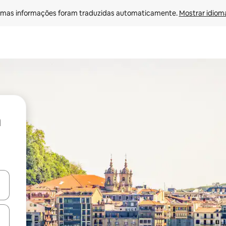
mas informações foram traduzidas automaticamente. 
Mostrar idioma
ore-os usando as seta para cima e para baixo do teclado ou tocando e