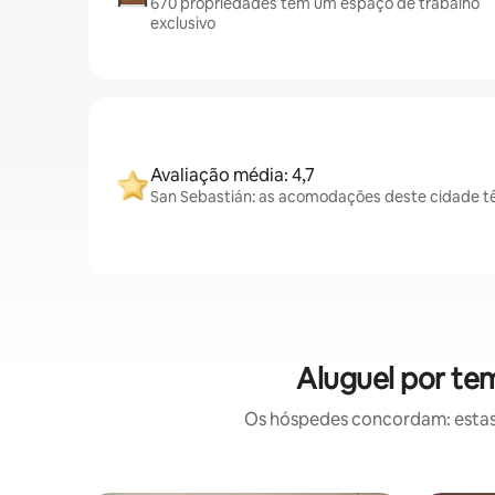
670 propriedades têm um espaço de trabalho
exclusivo
Avaliação média: 4,7
San Sebastián: as acomodações deste cidade tê
Aluguel por te
Os hóspedes concordam: estas