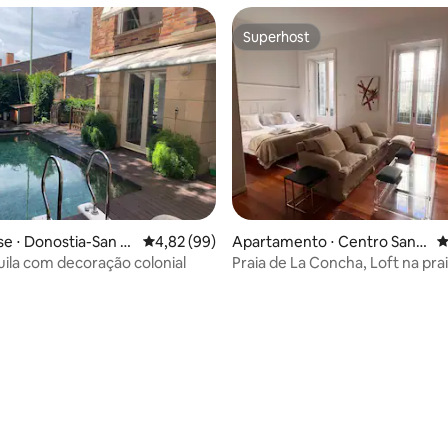
Superhost
Superhost
média de 5, 73 avaliações
 ⋅ Donostia-San S
4,82 de uma avaliação média de 5, 99 avalia
4,82 (99)
Apartamento ⋅ Centro San S
4
ebastián
quila com decoração colonial
Praia de La Concha, Loft na pra
Concha