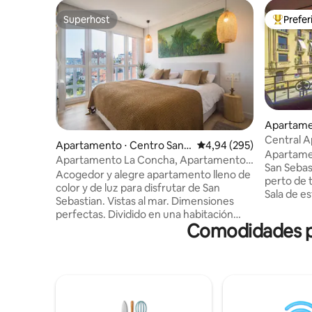
Superhost
Prefe
Superhost
Entre os
Apartamen
ebastián
Ce
Apartamento ⋅ Centro San S
4,94 de uma avaliação m
4,94 (295)
Apartame
ebastián
Apartamento La Concha, Apartamento
San Sebas
estúdio La Concha
Acogedor y alegre apartamento lleno de
perto de 
color y de luz para disfrutar de San
Sala de e
Sebastian. Vistas al mar. Dimensiones
sala de j
perfectas. Dividido en una habitación
com Home
Comodidades po
espaciosa y con buenos armarios, un
com Nespr
salón comedor amplio con un sofá super
máquina d
cómodo y cuadros modernos, una cocina
fogão de 
abierta con todos los electrodomésticos
quartos c
necesarios y de las primeras marcas.
com banhe
Cuarto de baño grande, gran ducha,
egípcio, 
espacio office para la lavadora y el termo