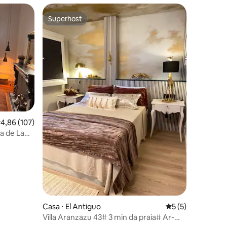
Superhost
Superhost
ções
,86 de uma avaliação média de 5, 107 avaliações
4,86 (107)
ia de La
Casa ⋅ El Antiguo
5 de uma avaliaçã
5 (5)
Villa Aranzazu 43# 3 min da praia# Ar-
condicionado