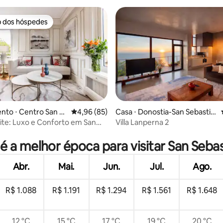
o dos hóspedes
o dos hóspedes
to ⋅ Centro San S
4,96 de uma avaliação média de 5, 85 avalia
4,96 (85)
Casa ⋅ Donostia-San Sebastia
n
uite: Luxo e Conforto em San
Villa Lanperna 2
édia de 5, 242 avaliações
é a melhor época para visitar San Seba
Abr.
Mai.
Jun.
Jul.
Ago.
R$ 1.088
R$ 1.191
R$ 1.294
R$ 1.561
R$ 1.648
12 °C
15 °C
17 °C
19 °C
20 °C