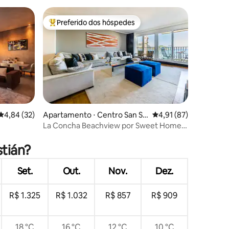
Preferido dos hóspedes
Entre os melhores preferidos dos hóspedes
ções
4,84 de uma avaliação média de 5, 32 avaliações
4,84 (32)
Apartamento ⋅ Centro San Se
4,91 de uma avaliação
4,91 (87)
bastián
La Concha Beachview por Sweet Home
San Sebastian
stián?
Set.
Out.
Nov.
Dez.
R$ 1.325
R$ 1.032
R$ 857
R$ 909
18 °C
16 °C
12 °C
10 °C