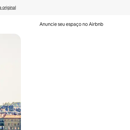
 original
Anuncie seu espaço no Airbnb
 deslizando o dedo na tela.