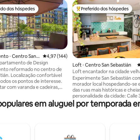
rido dos hóspedes
Preferido dos hóspedes
 melhores preferidos dos hóspedes
Entre os melhores preferidos d
to ⋅ Centro San S
4,97 de uma avaliação média de 5, 144 avalia
4,97 (144)
ntral Apartamento de Design
Loft ⋅ Centro San Sebastián
4
édia de 5, 295 avaliações
nto reformado no centro de
Loft encantador na cidade velh
tián. Localização confortável
Donostia
Experimente San Sebastián c
todos os pontos de interesse.
morador local hospedando-se
star com varanda e cadeiras,
das ruas mais históricas e cheia
antar, Smart TV Samsung 42"
personalidade da cidade: Calle 
 Cinema. Cozinha equipada
pulares em aluguel por temporada e
Agosto, bem no coração da Cid
esso, máquina de lavar louça,
de San Sebastián. Este espaçoso loft (85
e lavar e secar, micro-ondas,
metros quadrados) confortável
vidro — tudo da Siemens. Dois
charmoso, com sua localização
om varandas, a suíte principal
privilegiada, é o ponto de parti
iro. Toalhas de algodão
para desfrutar da gastronomia,
lençóis e secadores de cabelo
da atmosfera única que fazem 