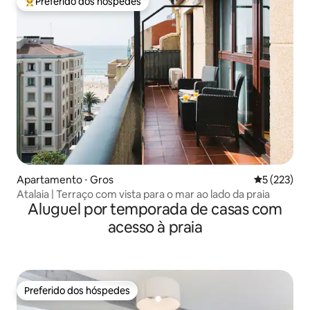
Preferido dos hóspedes
Entre os melhores preferidos dos hóspedes
Apartamento ⋅ Gros
5 de uma av
5 (223)
Atalaia | Terraço com vista para o mar ao lado da praia
Aluguel por temporada de casas com
acesso à praia
Preferido dos hóspedes
Preferido dos hóspedes