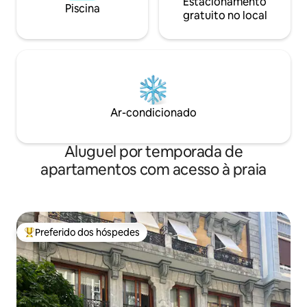
diaria opcional, compra a demanda antes
Estacionamento
Piscina
de la llegada, reservas en restaurantes
gratuito no local
con estrella Michelin u otros
restaurantes, rutas por el Pais Vasco y
alrededores, rutas y deportes de
aventura, alquiler de coche con chofer
privado, visitas privadas con guia a
museos, visitas privadas a bares de
pintxos, encuentros con artistas y chefs
Ar-condicionado
locales, visitas a la ciudad, salidas al mar
en velero.
Aluguel por temporada de
apartamentos com acesso à praia
Preferido dos hóspedes
Entre os melhores preferidos dos hóspedes