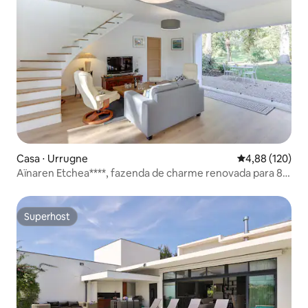
Casa ⋅ Urrugne
4,88 de uma av
4,88 (120)
Aïnaren Etchea****, fazenda de charme renovada para 8
pessoas
Superhost
Superhost