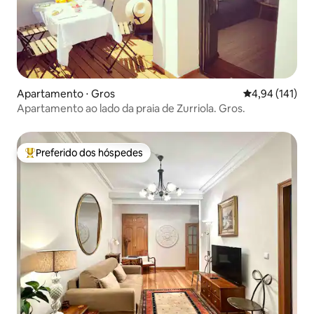
Apartamento ⋅ Gros
4,94 de uma av
4,94 (141)
Apartamento ao lado da praia de Zurriola. Gros.
Preferido dos hóspedes
Entre os melhores preferidos dos hóspedes