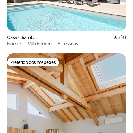
Casa ⋅ Biarritz
5 de uma 
5 (4)
Biarritz — Villa Romeo — 8 pessoas
Preferido dos hóspedes
Preferido dos hóspedes