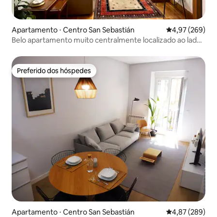
Apartamento ⋅ Centro San Sebastián
4,97 de uma ava
4,97 (269)
Belo apartamento muito centralmente localizado ao lado
de estacionamento
Preferido dos hóspedes
Preferido dos hóspedes
Apartamento ⋅ Centro San Sebastián
4,87 de uma ava
4,87 (289)