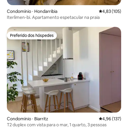
Condomínio ⋅ Hondarribia
4,83 de uma av
4,83 (105)
Iterlimen-bi. Apartamento espetacular na praia
Preferido dos hóspedes
Preferido dos hóspedes
Condomínio ⋅ Biarritz
4,96 de uma av
4,96 (137)
T2 duplex com vista para o mar, 1 quarto, 3 pessoas