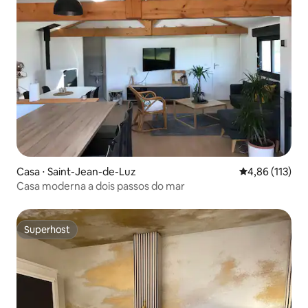
Casa ⋅ Saint-Jean-de-Luz
4,86 de uma av
4,86 (113)
Casa moderna a dois passos do mar
Superhost
Superhost