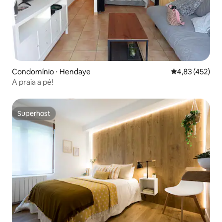
Condomínio ⋅ Hendaye
4,83 de uma av
4,83 (452)
A praia a pé!
Superhost
Superhost