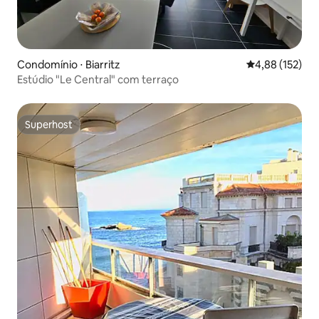
Condomínio ⋅ Biarritz
4,88 de uma av
4,88 (152)
Estúdio "Le Central" com terraço
Superhost
Superhost