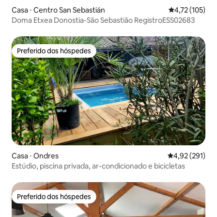
Casa ⋅ Centro San Sebastián
4,72 de uma av
4,72 (105)
Doma Etxea Donostia-São Sebastião RegistroESS02683
Preferido dos hóspedes
Preferido dos hóspedes
Casa ⋅ Ondres
4,92 de uma av
4,92 (291)
Estúdio, piscina privada, ar-condicionado e bicicletas
Preferido dos hóspedes
Preferido dos hóspedes