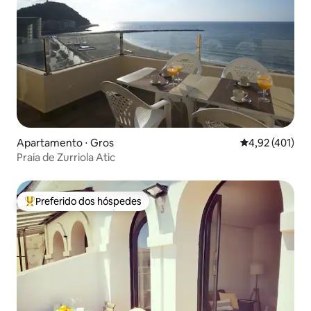
Apartamento ⋅ Gros
4,92 de uma av
4,92 (401)
Praia de Zurriola Atic
Preferido dos hóspedes
Entre os melhores preferidos dos hóspedes