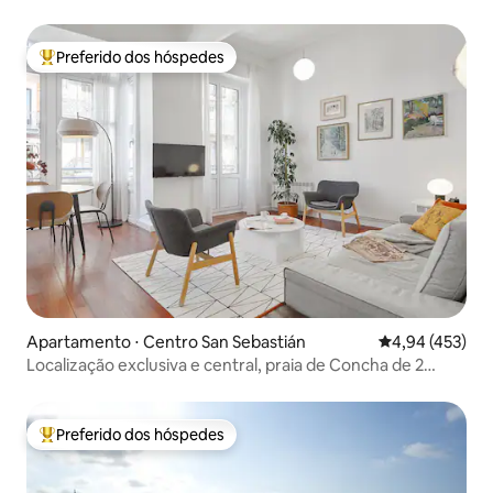
Preferido dos hóspedes
Entre os melhores preferidos dos hóspedes
Apartamento ⋅ Centro San Sebastián
4,94 de uma av
4,94 (453)
Localização exclusiva e central, praia de Concha de 2
minutos
Preferido dos hóspedes
Entre os melhores preferidos dos hóspedes