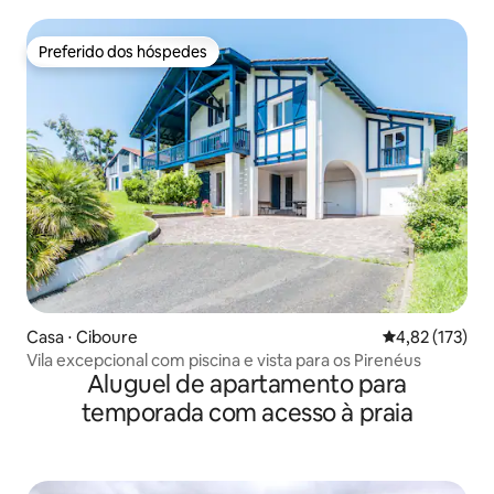
Preferido dos hóspedes
Preferido dos hóspedes
Casa ⋅ Ciboure
4,82 de uma av
4,82 (173)
Vila excepcional com piscina e vista para os Pirenéus
Aluguel de apartamento para
temporada com acesso à praia