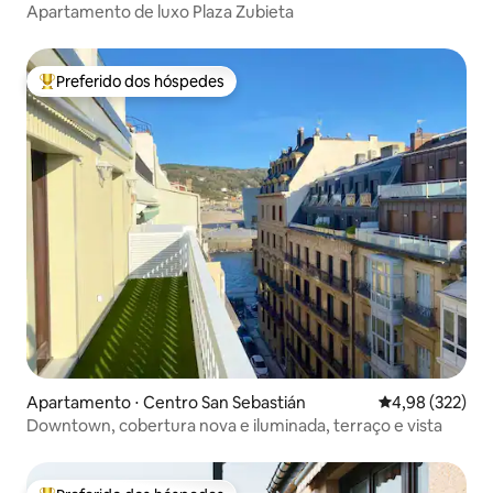
Apartamento de luxo Plaza Zubieta
Preferido dos hóspedes
Entre os melhores preferidos dos hóspedes
Apartamento ⋅ Centro San Sebastián
4,98 de uma av
4,98 (322)
Downtown, cobertura nova e iluminada, terraço e vista