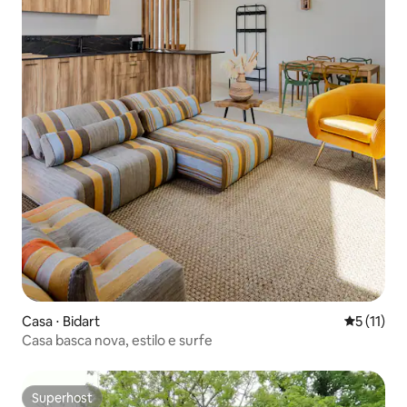
Casa ⋅ Bidart
5 de uma a
5 (11)
Casa basca nova, estilo e surfe
Superhost
Superhost