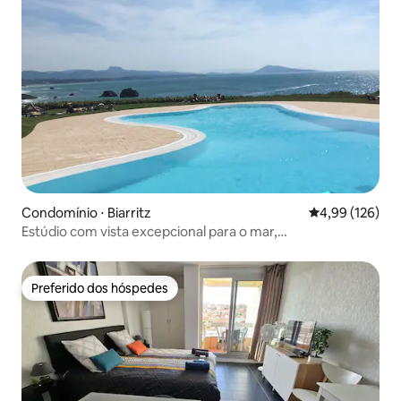
Condomínio ⋅ Biarritz
4,99 de uma av
4,99 (126)
Estúdio com vista excepcional para o mar,
estacionamento, piscina, quadra de tênis
Preferido dos hóspedes
Preferido dos hóspedes