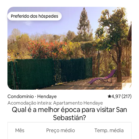
Preferido dos hóspedes
Preferido dos hóspedes
Condomínio ⋅ Hendaye
4,97 de uma av
4,97 (217)
Acomodação inteira: Apartamento Hendaye
Qual é a melhor época para visitar San
Sebastián?
Mês
Preço médio
Temp. média