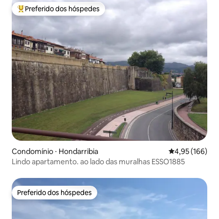
Preferido dos hóspedes
Entre os melhores preferidos dos hóspedes
Condomínio ⋅ Hondarribia
4,95 de uma av
4,95 (166)
Lindo apartamento. ao lado das muralhas ESSO1885
Preferido dos hóspedes
Preferido dos hóspedes