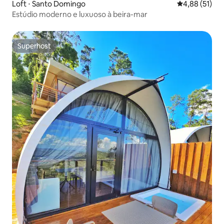
Loft ⋅ Santo Domingo
4,88 de uma a
4,88 (51)
Estúdio moderno e luxuoso à beira-mar
Superhost
Superhost