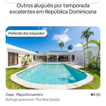
Outros aluguéis por temporada
excelentes em República Dominicana
Preferido dos hóspedes
Preferido dos hóspedes
Casa ⋅ Playa Encuentro
5 de uma 
5 (5)
Refúgio premium The Rise Estate