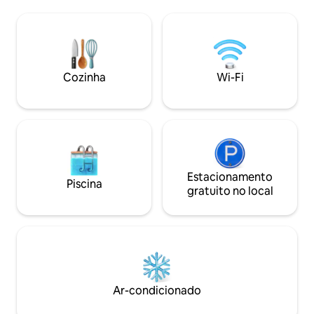
sustentabilidade: janelas à prova de som
de pedra natural 
de estilo europeu, telas mosquiteiras,
sonhos. Localizad
backup solar fotovoltaico. Desfrute de
segura 24 horas por
um terraço espetacular com banheira
semana, com quadr
para 2 pessoas, uma cama lounge +
Smart TV, estacio
churrasqueira, tudo de frente para o
diária. Seu paraís
Cozinha
Wi-Fi
oceano. Wi-Fi de alta velocidade,
você!
cozinha moderna com máquina de lavar
louça + Netflix para uma estadia
perfeita.
Estacionamento
Piscina
gratuito no local
Ar-condicionado