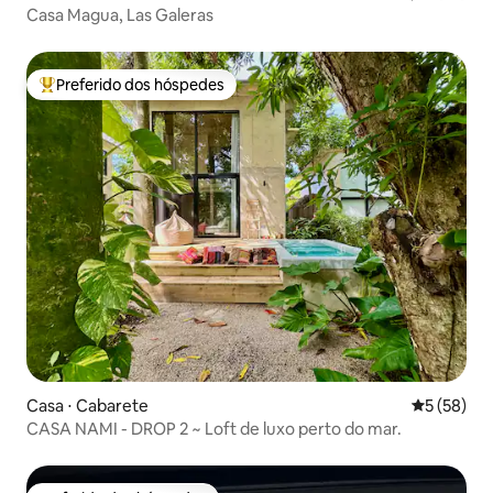
Casa Magua, Las Galeras
Preferido dos hóspedes
Entre os melhores preferidos dos hóspedes
Casa ⋅ Cabarete
5 de uma a
5 (58)
CASA NAMI - DROP 2 ~ Loft de luxo perto do mar.