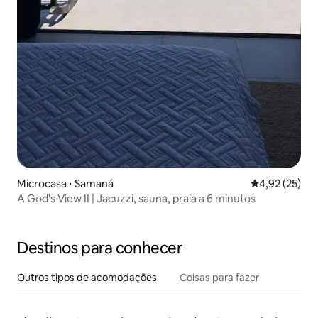
Microcasa ⋅ Samaná
4,92 de uma a
4,92 (25)
A God's View II | Jacuzzi, sauna, praia a 6 minutos
Destinos para conhecer
Outros tipos de acomodações
Coisas para fazer