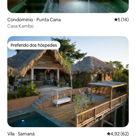
Condomínio ⋅ Punta Cana
5 de uma a
5 (14)
Casa Kambo
Preferido dos hóspedes
Preferido dos hóspedes
Vila ⋅ Samaná
4,92 de uma a
4,92 (62)