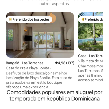
outros aspectos.
Preferido dos hóspedes
Preferido dos 
Entre os melhores preferidos dos hóspedes
Entre os melhore
Casa ⋅ Las Terrena
Villa Mata de Mang
Bangalô ⋅ Las Terrenas
4,98 de uma avaliação média de 
4,98 (197)
Las Terrenas
Charmosa moradia 
Casa de Praia Playa Bonita -
Las Terrenas. Situ
verdadeiramente à beira-mar!
Desfrute de luxo descalço na melhor
apenas 8 minutos 
localização de Playa Bonita. Esta casa de
acesso semiprivado
praia exclusiva em estilo boutique
quartos com ar-co
oferece uma experiência
uma casa de hóspe
Comodidades populares em aluguel por
verdadeiramente à beira-mar, sem
uma cozinha com 
trânsito! Projetado para 1 casal ou uma
temporada em República Dominicana
sala de estar. Ao a
família (máx. 4 pessoas), combina
uma espetacular pi
conforto moderno com
com uma banheir