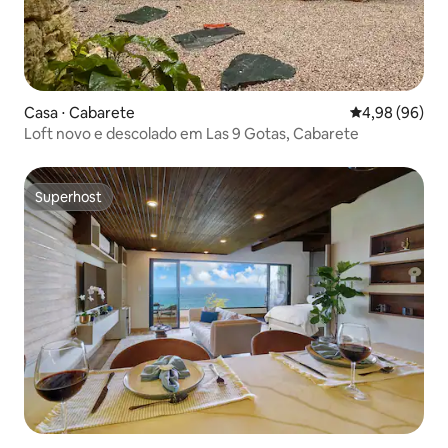
Casa ⋅ Cabarete
4,98 de uma av
4,98 (96)
Loft novo e descolado em Las 9 Gotas, Cabarete
Superhost
Superhost