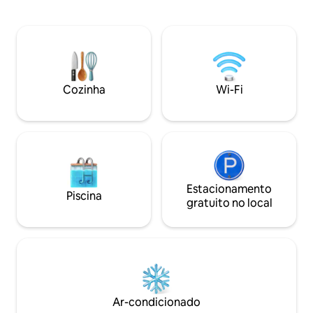
higiene pessoal, ventilador de teto e ar
ao ar livre compar
condicionado. Área de estacionamento
jardim tropical junto à 
segura. Café da manhã disponível
sempre felizes em
(extra). Geladeira/congelador comum,
lugares favoritos,
cafeteira, talheres. Sem cozinha! A uma
atividades diverti
curta distância a pé de praias, cidade,
aproveitar ao má
lojas, restaurantes e bares, mas em uma
Cozinha
Wi-Fi
área de Cabarete.
área residencial tranquila e segura.
Adequado para amantes da natureza!
Estacionamento
Piscina
gratuito no local
Ar-condicionado