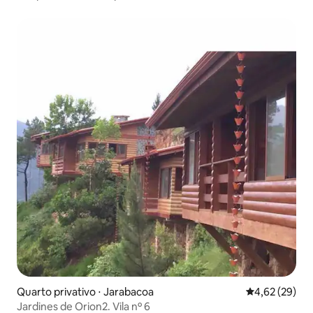
Quarto privativo ⋅ Jarabacoa
4,62 de uma a
4,62 (29)
Jardines de Orion2. Vila nº 6