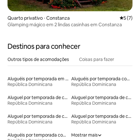
Quarto privativo ⋅ Constanza
5 de uma 
5 (7)
Glamping mágico em 2 lindas casinhas em Constanza
Destinos para conhecer
Outros tipos de acomodações
Coisas para fazer
Aluguéis por temporada em hotéis-fazenda
Aluguéis por temporada com banheiro para PCD
República Dominicana
República Dominicana
Aluguel por temporada de casas de hóspedes
Aluguel por temporada de casas arredondadas
República Dominicana
República Dominicana
Aluguel por temporada de casas de veraneio
Aluguel por temporada de contêineres
República Dominicana
República Dominicana
Aluguéis por temporada com sauna
Mostrar mais