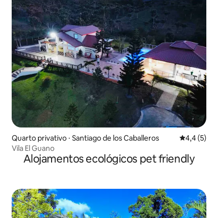
Quarto privativo ⋅ Santiago de los Caballeros
4,4 de uma 
4,4 (5)
Vila El Guano
Alojamentos ecológicos pet friendly