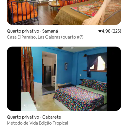
Quarto privativo ⋅ Samaná
4,98 de uma av
4,98 (225)
Casa El Paraíso, Las Galeras (quarto #7)
Quarto privativo ⋅ Cabarete
Método de Vida Edição Tropical