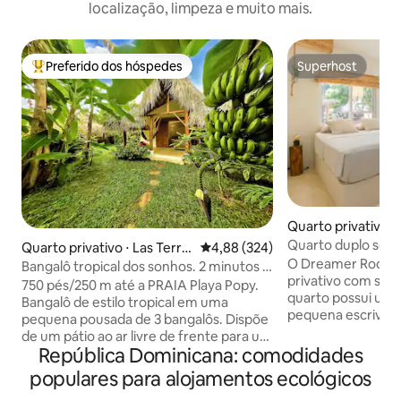
localização, limpeza e muito mais.
Preferido dos hóspedes
Superhost
Entre os melhores preferidos dos hóspedes
Superhost
Quarto privativo ⋅
Quarto duplo sonh
Quarto privativo ⋅ Las Terre
4,88 de uma avaliação média de 
4,88 (324)
jardim
O Dreamer Room é
nas
Bangalô tropical dos sonhos. 2 minutos a
privativo com seu 
pé até a PRAIA.
750 pés/250 m até a PRAIA Playa Popy.
quarto possui uma
Bangalô de estilo tropical em uma
pequena escrivani
pequena pousada de 3 bangalôs. Dispõe
condicionado, ban
de um pátio ao ar livre de frente para um
chuveiro de efeito
República Dominicana: comodidades
jardim exuberante com piscina natural.
ventilador, toalhas
Cama king size, serviço de quarto diário,
populares para alojamentos ecológicos
e limpeza diária. Os hóspedes têm
banheiro completo com produtos de
acesso à piscina 