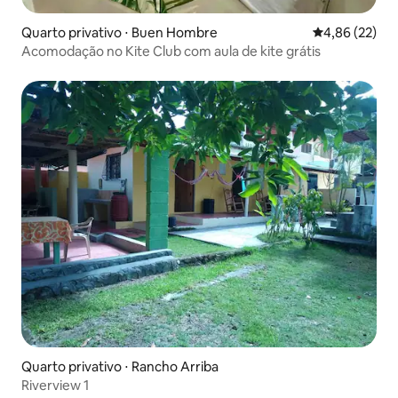
Quarto privativo ⋅ Buen Hombre
4,86 de uma a
4,86 (22)
Acomodação no Kite Club com aula de kite grátis
Quarto privativo ⋅ Rancho Arriba
Riverview 1