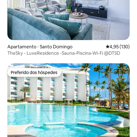
Apartamento ⋅ Santo Domingo
4,95 de uma av
4,95 (130)
TheSky - LuxeResidence -Sauna-Piscina-Wi-Fi @DTSD
Preferido dos hóspedes
Preferido dos hóspedes