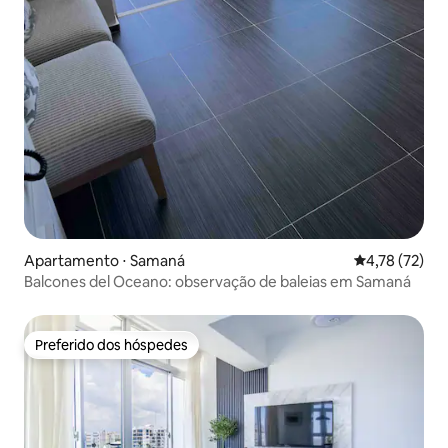
Apartamento ⋅ Samaná
4,78 de uma a
4,78 (72)
Balcones del Oceano: observação de baleias em Samaná
Preferido dos hóspedes
Preferido dos hóspedes