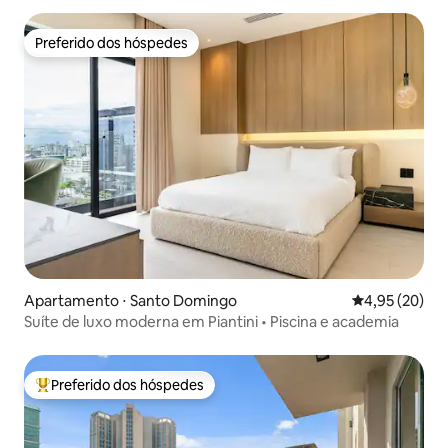
Preferido dos hóspedes
Preferido dos hóspedes
Apartamento ⋅ Santo Domingo
4,95 de uma a
4,95 (20)
Suíte de luxo moderna em Piantini • Piscina e academia
Preferido dos hóspedes
Entre os melhores preferidos dos hóspedes