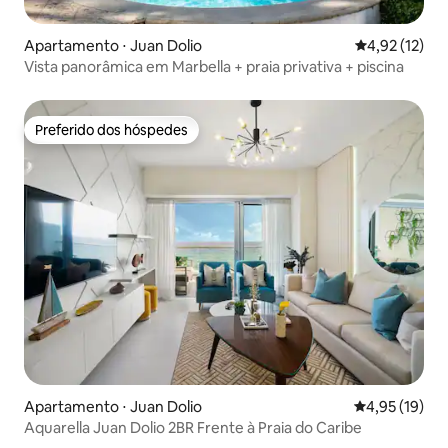
Apartamento ⋅ Juan Dolio
4,92 de uma a
4,92 (12)
Vista panorâmica em Marbella + praia privativa + piscina
Preferido dos hóspedes
Preferido dos hóspedes
Apartamento ⋅ Juan Dolio
4,95 de uma a
4,95 (19)
Aquarella Juan Dolio 2BR Frente à Praia do Caribe