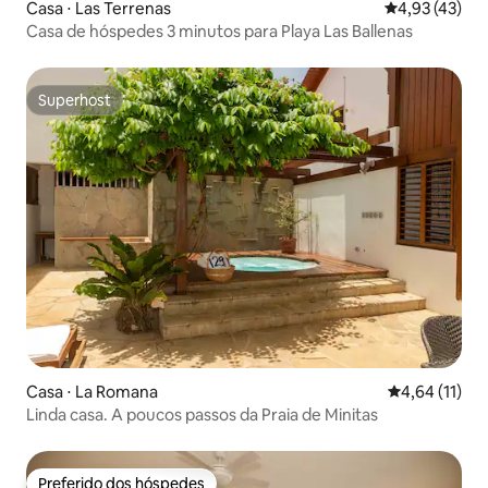
Casa ⋅ Las Terrenas
4,93 de uma a
4,93 (43)
Casa de hóspedes 3 minutos para Playa Las Ballenas
Superhost
Superhost
Casa ⋅ La Romana
4,64 de uma a
4,64 (11)
Linda casa. A poucos passos da Praia de Minitas
Preferido dos hóspedes