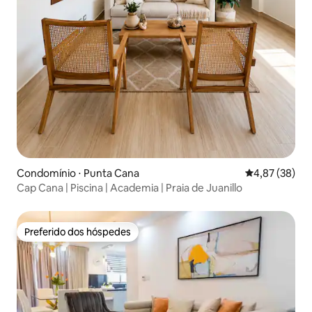
Condomínio ⋅ Punta Cana
4,87 de uma a
4,87 (38)
Cap Cana | Piscina | Academia | Praia de Juanillo
Preferido dos hóspedes
Preferido dos hóspedes