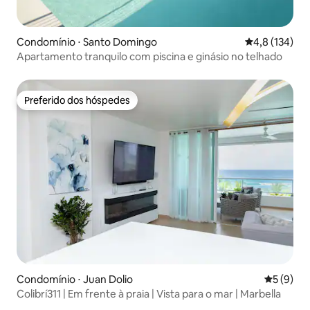
Condomínio ⋅ Santo Domingo
4,8 de uma av
4,8 (134)
Apartamento tranquilo com piscina e ginásio no telhado
Preferido dos hóspedes
Preferido dos hóspedes
Condomínio ⋅ Juan Dolio
5 de uma 
5 (9)
Colibrí311 | Em frente à praia | Vista para o mar | Marbella