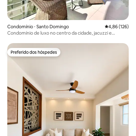
Condomínio ⋅ Santo Domingo
4,86 de uma av
4,86 (126)
Condomínio de luxo no centro da cidade, jacuzzi e
excelentes vistas da cidade
Preferido dos hóspedes
Preferido dos hóspedes