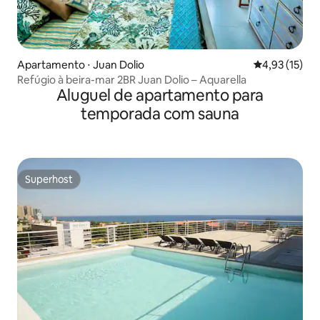
Apartamento ⋅ Juan Dolio
4,93 de uma a
4,93 (15)
Refúgio à beira-mar 2BR Juan Dolio – Aquarella
Aluguel de apartamento para
temporada com sauna
Superhost
Superhost