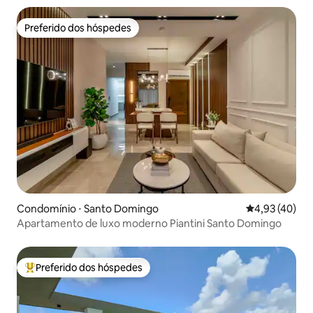
Preferido dos hóspedes
Preferido dos hóspedes
Condomínio ⋅ Santo Domingo
4,93 de uma a
4,93 (40)
Apartamento de luxo moderno Piantini Santo Domingo
Preferido dos hóspedes
Entre os melhores preferidos dos hóspedes