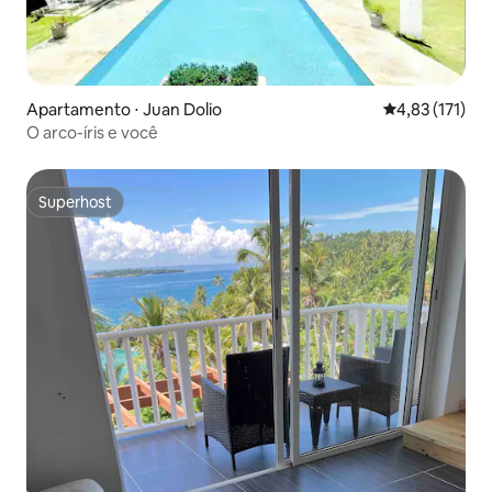
Apartamento ⋅ Juan Dolio
4,83 de uma av
4,83 (171)
O arco-íris e você
Superhost
Superhost