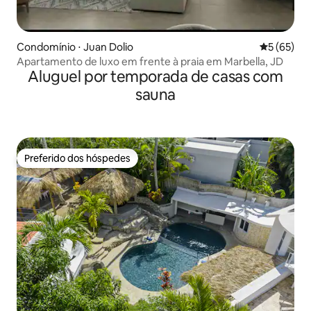
Condomínio ⋅ Juan Dolio
5 de uma a
5 (65)
Apartamento de luxo em frente à praia em Marbella, JD
Aluguel por temporada de casas com
sauna
Preferido dos hóspedes
Preferido dos hóspedes