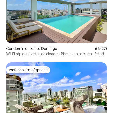
Condomínio ⋅ Santo Domingo
5 de uma a
5 (27)
Wi-Fi rápido + vistas da cidade • Piscina no terraço | Estadia
de luxo
Preferido dos hóspedes
Preferido dos hóspedes