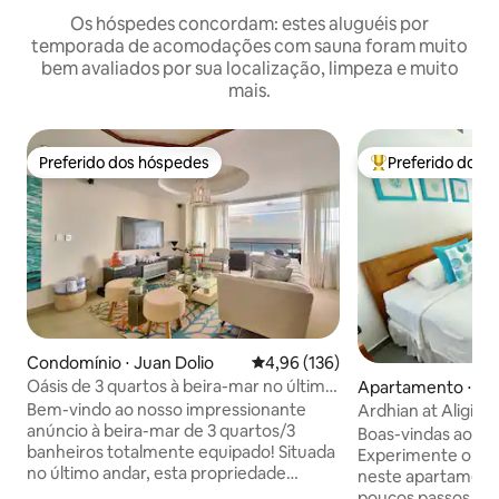
Os hóspedes concordam: estes aluguéis por
temporada de acomodações com sauna foram muito
bem avaliados por sua localização, limpeza e muito
mais.
Preferido dos hóspedes
Preferido dos 
Preferido dos hóspedes
Entre os melhore
Condomínio ⋅ Juan Dolio
4,96 de uma avaliação média de 
4,96 (136)
Oásis de 3 quartos à beira-mar no último
Apartamento ⋅ Las
andar com vistas deslumbrantes
Bem-vindo ao nosso impressionante
Ardhian at Aligio 
anúncio à beira-mar de 3 quartos/3
Boas-vindas ao seu
banheiros totalmente equipado! Situada
Experimente o mel
no último andar, esta propriedade
neste apartament
requintada oferece vistas panorâmicas
poucos passos da praia. Event