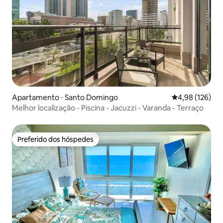
Apartamento ⋅ Santo Domingo
4,98 de uma av
4,98 (126)
Melhor localização - Piscina - Jacuzzi - Varanda - Terraço
Preferido dos hóspedes
Preferido dos hóspedes