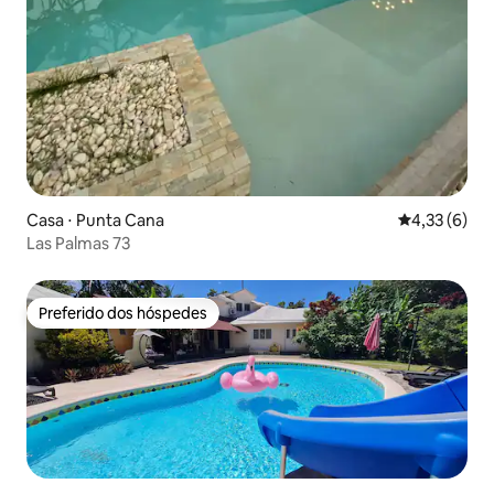
Casa ⋅ Punta Cana
4,33 de uma 
4,33 (6)
Las Palmas 73
Preferido dos hóspedes
Preferido dos hóspedes