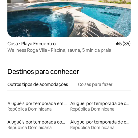
Casa ⋅ Playa Encuentro
5 de uma a
5 (35)
Wellness Roga Villa - Piscina, sauna, 5 min da praia
Destinos para conhecer
Outros tipos de acomodações
Coisas para fazer
Aluguéis por temporada em hotéis-fazenda
Aluguel por temporada de casas de hóspedes
República Dominicana
República Dominicana
Aluguéis por temporada com banheiro para PCD
Aluguel por temporada de contêineres
República Dominicana
República Dominicana