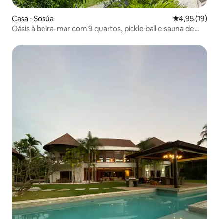
Casa ⋅ Sosúa
4,95 de uma a
4,95 (19)
Oásis à beira-mar com 9 quartos, pickle ball e sauna de
infravermelho