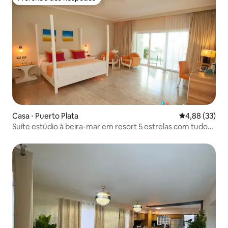
Preferido dos hóspedes
Casa ⋅ Puerto Plata
4,88 de uma a
4,88 (33)
Suíte estúdio à beira-mar em resort 5 estrelas com tudo
incluso