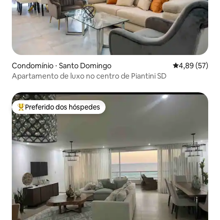
Condomínio ⋅ Santo Domingo
4,89 de uma a
4,89 (57)
Apartamento de luxo no centro de Piantini SD
Preferido dos hóspedes
Entre os melhores preferidos dos hóspedes