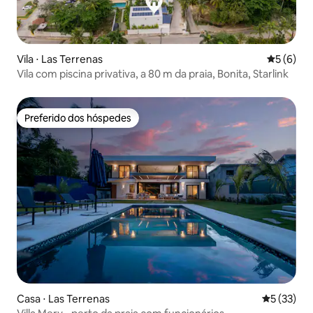
Vila ⋅ Las Terrenas
5 de uma 
5 (6)
Vila com piscina privativa, a 80 m da praia, Bonita, Starlink
Preferido dos hóspedes
Preferido dos hóspedes
Casa ⋅ Las Terrenas
5 de uma a
5 (33)