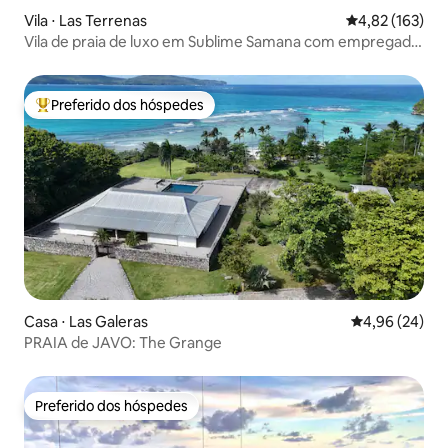
Vila ⋅ Las Terrenas
4,82 de uma av
4,82 (163)
Vila de praia de luxo em Sublime Samana com empregada
doméstica diária
Preferido dos hóspedes
Entre os melhores preferidos dos hóspedes
Casa ⋅ Las Galeras
4,96 de uma a
4,96 (24)
PRAIA de JAVO: The Grange
Preferido dos hóspedes
Preferido dos hóspedes