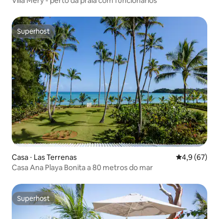
Villa Mery - perto da praia com funcionários
Superhost
Superhost
Casa ⋅ Las Terrenas
4,9 de uma a
4,9 (67)
Casa Ana Playa Bonita a 80 metros do mar
Superhost
Superhost