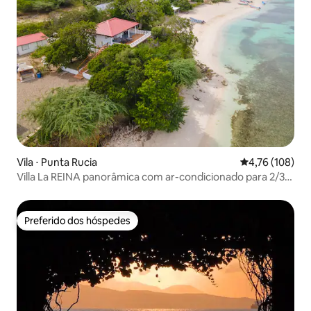
Vila ⋅ Punta Rucia
4,76 de uma av
4,76 (108)
Villa La REINA panorâmica com ar-condicionado para 2/3
pessoas
Preferido dos hóspedes
Preferido dos hóspedes