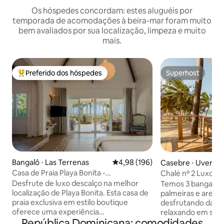
Os hóspedes concordam: estes aluguéis por
temporada de acomodações à beira-mar foram muito
bem avaliados por sua localização, limpeza e muito
mais.
Preferido dos hóspedes
Superhost
Entre os melhores preferidos dos hóspedes
Superhost
Bangalô ⋅ Las Terrenas
4,98 de uma avaliação média de 
4,98 (196)
Casebre ⋅ Uvero Al
ro - Punta Cana
Casa de Praia Playa Bonita -
Chalé nº 2 Luxo R
verdadeiramente à beira-mar!
Jacuzzi
Desfrute de luxo descalço na melhor
Temos 3 bangalôs,
localização de Playa Bonita. Esta casa de
palmeiras e areia. Passe seus dias
praia exclusiva em estilo boutique
desfrutando da pra
oferece uma experiência
relaxando em sua j
República Dominicana: comodidades
verdadeiramente à beira-mar, sem
hipnotizado pelo h