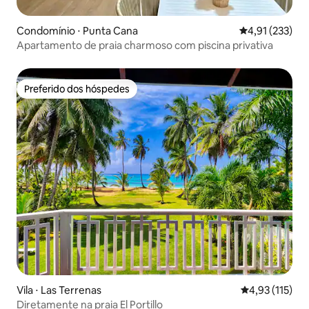
Condomínio ⋅ Punta Cana
4,91 de uma av
4,91 (233)
Apartamento de praia charmoso com piscina privativa
Preferido dos hóspedes
Preferido dos hóspedes
Vila ⋅ Las Terrenas
4,93 de uma av
4,93 (115)
Diretamente na praia El Portillo