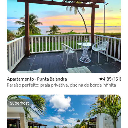
Apartamento ⋅ Punta Balandra
4,85 de uma av
4,85 (161)
Paraíso perfeito: praia privativa, piscina de borda infinita
Superhost
Superhost