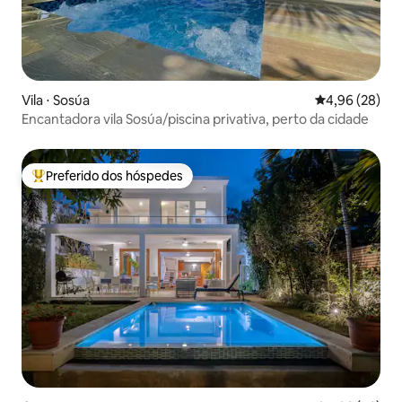
Vila ⋅ Sosúa
4,96 de uma a
4,96 (28)
Encantadora vila Sosúa/piscina privativa, perto da cidade
Preferido dos hóspedes
Entre os melhores preferidos dos hóspedes