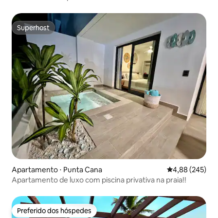
Superhost
Superhost
Apartamento ⋅ Punta Cana
4,88 de uma ava
4,88 (245)
Apartamento de luxo com piscina privativa na praia!!
Preferido dos hóspedes
Preferido dos hóspedes