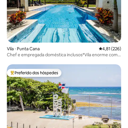
Vila ⋅ Punta Cana
4,81 de uma av
4,81 (226)
Chef e empregada doméstica inclusos*Vila enorme com
vista para o mar em Cap Cana
Preferido dos hóspedes
Entre os melhores preferidos dos hóspedes