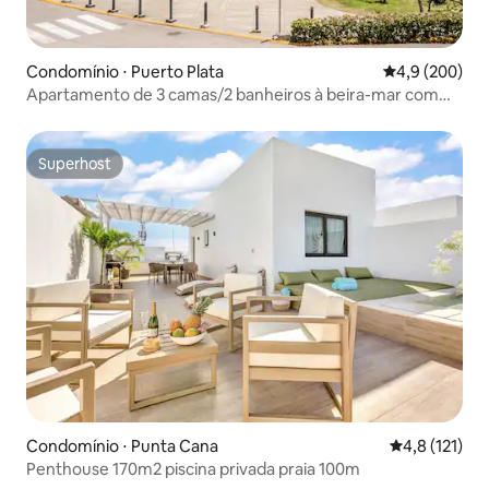
Condomínio ⋅ Puerto Plata
4,9 de uma av
4,9 (200)
Apartamento de 3 camas/2 banheiros à beira-mar com
escritório em casa
Superhost
Superhost
Condomínio ⋅ Punta Cana
4,8 de uma av
4,8 (121)
Penthouse 170m2 piscina privada praia 100m