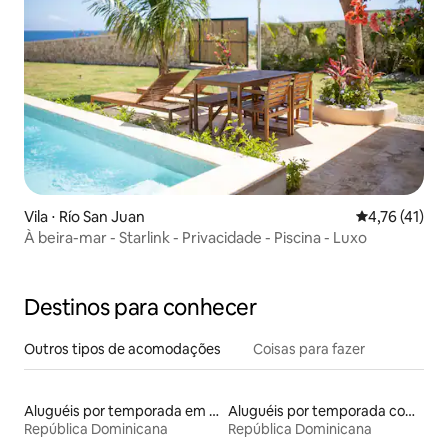
Vila ⋅ Río San Juan
4,76 de uma a
4,76 (41)
À beira-mar - Starlink - Privacidade - Piscina - Luxo
Destinos para conhecer
Outros tipos de acomodações
Coisas para fazer
Aluguéis por temporada em hotéis-fazenda
Aluguéis por temporada com banheiro para PCD
República Dominicana
República Dominicana