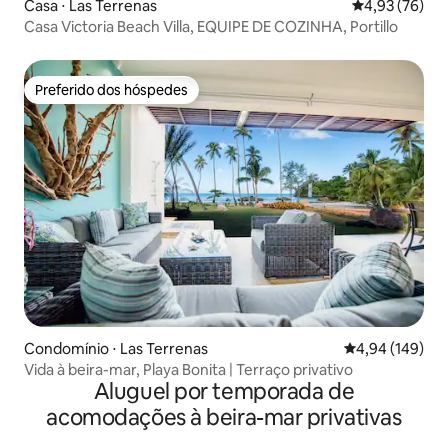
Casa ⋅ Las Terrenas
4,93 de uma a
4,93 (76)
Casa Victoria Beach Villa, EQUIPE DE COZINHA, Portillo
Preferido dos hóspedes
Preferido dos hóspedes
Condomínio ⋅ Las Terrenas
4,94 de uma av
4,94 (149)
Vida à beira-mar, Playa Bonita | Terraço privativo
Aluguel por temporada de
acomodações à beira-mar privativas