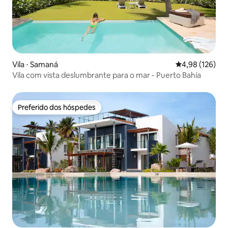
Vila ⋅ Samaná
4,98 de uma av
4,98 (126)
Vila com vista deslumbrante para o mar - Puerto Bahía
Preferido dos hóspedes
Preferido dos hóspedes