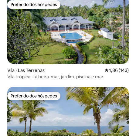
Preferido dos hóspedes
Preferido dos hóspedes
Vila ⋅ Las Terrenas
4,86 de uma av
4,86 (143)
Vila tropical - à beira-mar, jardim, piscina e mar
Preferido dos hóspedes
Preferido dos hóspedes