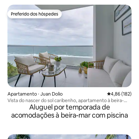
Preferido dos hóspedes
Preferido dos hóspedes
Apartamento ⋅ Juan Dolio
4,86 de uma av
4,86 (182)
Vista do nascer do sol caribenho, apartamento à beira-
Aluguel por temporada de
mar.
acomodações à beira-mar com piscina