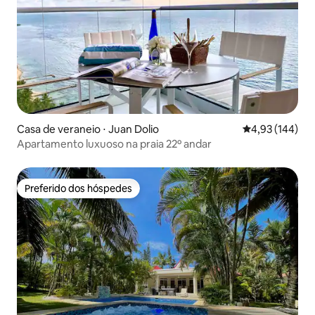
Casa de veraneio ⋅ Juan Dolio
4,93 de uma av
4,93 (144)
Apartamento luxuoso na praia 22º andar
Preferido dos hóspedes
Preferido dos hóspedes