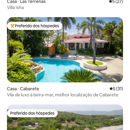
Casa ⋅ Las Terrenas
5 de uma a
5 (27)
Villa Isha
Preferido dos hóspedes
Entre os melhores preferidos dos hóspedes
Casa ⋅ Cabarete
5 de uma a
5 (31)
Vila de luxo à beira-mar, melhor localização de Cabarete
Preferido dos hóspedes
Preferido dos hóspedes