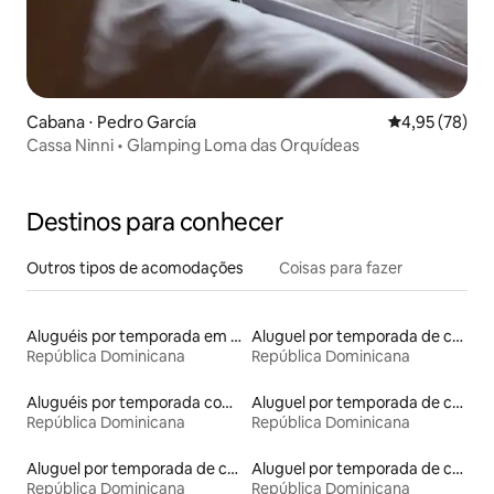
Cabana ⋅ Pedro García
4,95 de uma a
4,95 (78)
Cassa Ninni • Glamping Loma das Orquídeas
Destinos para conhecer
Outros tipos de acomodações
Coisas para fazer
Aluguéis por temporada em hotéis-fazenda
Aluguel por temporada de casas de hóspedes
República Dominicana
República Dominicana
Aluguéis por temporada com banheiro para PCD
Aluguel por temporada de casas arredondadas
República Dominicana
República Dominicana
Aluguel por temporada de casas de veraneio
Aluguel por temporada de contêineres
República Dominicana
República Dominicana