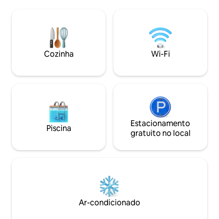
sustentabilidade: janelas à prova de som
qualidade, TVs em
de estilo europeu, telas mosquiteiras,
um ambiente tranq
backup solar fotovoltaico. Desfrute de
cercado por belez
um terraço espetacular com banheira
segurança 24 horas
para 2 pessoas, uma cama lounge +
semana, e uma loca
churrasqueira, tudo de frente para o
beira-mar, é ideal
Cozinha
Wi-Fi
oceano. Wi-Fi de alta velocidade,
ou uma excelente
cozinha moderna com máquina de lavar
investimento em a
louça + Netflix para uma estadia
perfeita.
Estacionamento
Piscina
gratuito no local
Ar-condicionado