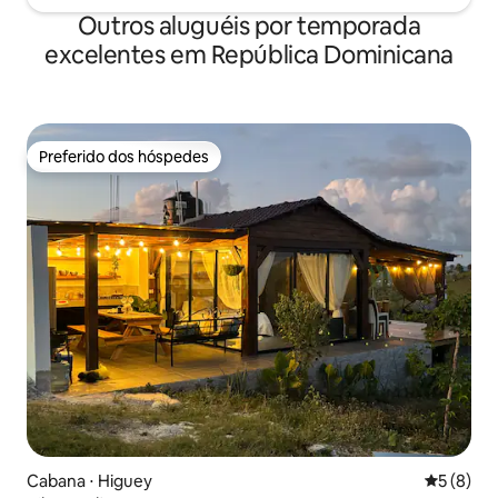
Outros aluguéis por temporada
excelentes em República Dominicana
Preferido dos hóspedes
Preferido dos hóspedes
Cabana ⋅ Higuey
5 de uma 
5 (8)