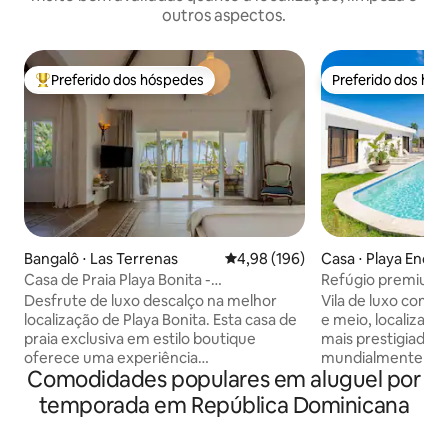
outros aspectos.
Preferido dos hóspedes
Preferido dos hó
Entre os melhores preferidos dos hóspedes
Preferido dos hó
Bangalô ⋅ Las Terrenas
4,98 de uma avaliação média de 
4,98 (196)
Casa ⋅ Playa Encu
Casa de Praia Playa Bonita -
Refúgio premium T
verdadeiramente à beira-mar!
Desfrute de luxo descalço na melhor
Vila de luxo com 5
localização de Playa Bonita. Esta casa de
e meio, localizada
praia exclusiva em estilo boutique
mais prestigiados
oferece uma experiência
mundialmente conh
Comodidades populares em aluguel por
verdadeiramente à beira-mar, sem
windsurf. A pouco
trânsito! Projetado para 1 casal ou uma
Encuentro, esta e
temporada em República Dominicana
família (máx. 4 pessoas), combina
oferece amplas ár
conforto moderno com
aberto, acabamen