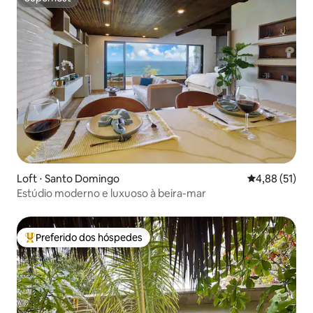
Superhost
Loft ⋅ Santo Domingo
4,88 de uma a
4,88 (51)
Estúdio moderno e luxuoso à beira-mar
Preferido dos hóspedes
Entre os melhores preferidos dos hóspedes