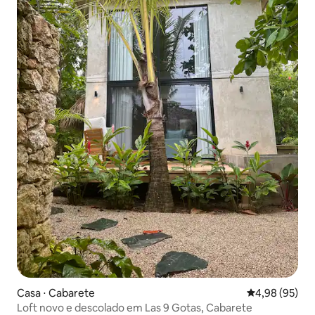
Casa ⋅ Cabarete
4,98 de uma a
4,98 (95)
Loft novo e descolado em Las 9 Gotas, Cabarete