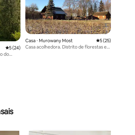
Casa ⋅ Murowany Most
5 de uma avaliação
5 (25)
Casa acolhedora. Distrito de florestas e
5 de uma avaliação média de 5, 24 avaliações
5 (24)
lagos. Murowany Most
o do
ções
sais