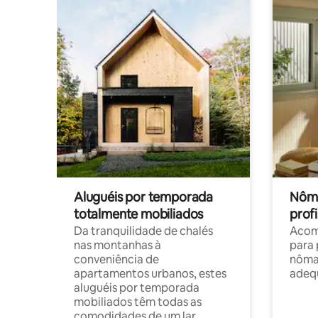
Aluguéis por temporada
Nôma
totalmente mobiliados
profi
Da tranquilidade de chalés
Acom
nas montanhas à
para 
conveniência de
nôma
apartamentos urbanos, estes
adequ
aluguéis por temporada
mobiliados têm todas as
comodidades de um lar.