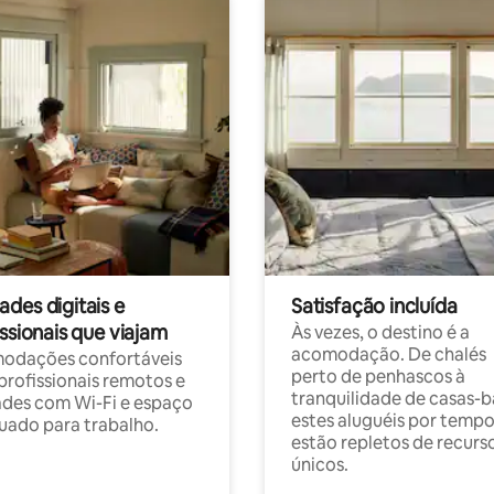
des digitais e
Satisfação incluída
ssionais que viajam
Às vezes, o destino é a
acomodação. De chalés
odações confortáveis
perto de penhascos à
profissionais remotos e
tranquilidade de casas-b
des com Wi-Fi e espaço
estes aluguéis por temp
ado para trabalho.
estão repletos de recurs
únicos.