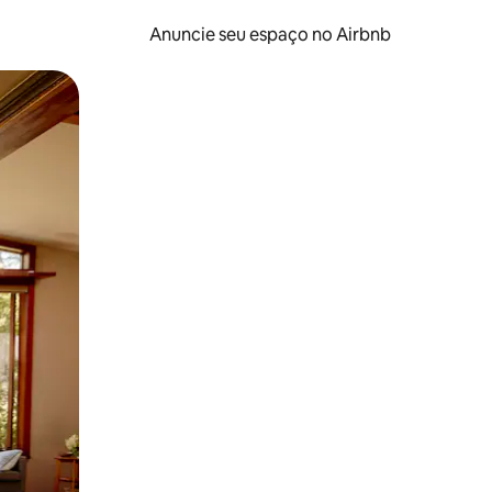
Anuncie seu espaço no Airbnb
 deslizando o dedo na tela.