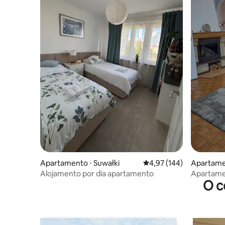
Apartamento ⋅ Suwałki
4,97 de uma avaliação m
4,97 (144)
Apartamen
Alojamento por dia apartamento
Apartame
O c