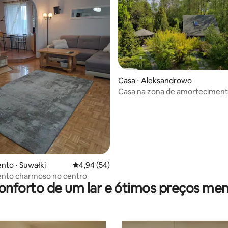
Casa ⋅ Aleksandrowo
Casa na zona de amorteciment
Parque Nacional Wigry
édia de 5, 144 avaliações
to ⋅ Suwałki
4,94 de uma avaliação média de 5, 54 avalia
4,94 (54)
nto charmoso no centro
onforto de um lar e ótimos preços men