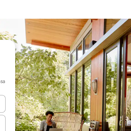
asa
ore-os usando as seta para cima e para baixo do teclado ou tocando e