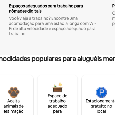
Espaços adequados para trabalho para
P
nômades digitais
O
Você viaja a trabalho? Encontre uma
m
acomodação para uma estadia longa com Wi-
p
Fi de alta velocidade e espaço adequado para
trabalho.
odidades populares para aluguéis men
Espaço de
Aceita
trabalho
Estacionament
animais de
adequado
gratuito no
estimação
para
local