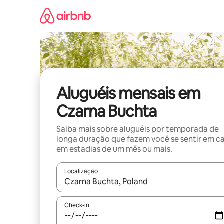
Pular
para
o
conteúdo
Aluguéis mensais em
Czarna Buchta
Saiba mais sobre aluguéis por temporada de
longa duração que fazem você se sentir em c
em estadias de um mês ou mais.
Localização
Quando os resultados estiverem disponíveis, expl
Check-in