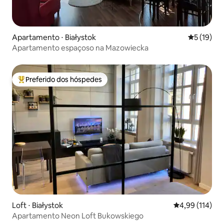
Apartamento ⋅ Białystok
5 de uma a
5 (19)
Apartamento espaçoso na Mazowiecka
Preferido dos hóspedes
Entre os melhores preferidos dos hóspedes
Loft ⋅ Białystok
4,99 de uma av
4,99 (114)
Apartamento Neon Loft Bukowskiego