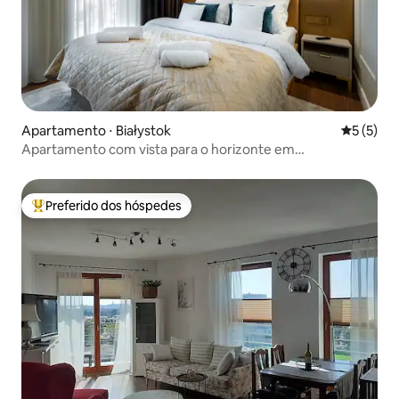
Apartamento ⋅ Białystok
5 de uma 
5 (5)
Apartamento com vista para o horizonte em
Sosnowskiego
Preferido dos hóspedes
Entre os melhores preferidos dos hóspedes