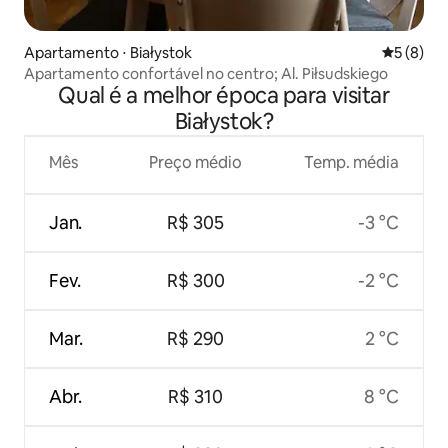
Apartamento ⋅ Białystok
5 de uma 
5 (8)
Apartamento confortável no centro; Al. Piłsudskiego
Qual é a melhor época para visitar
Białystok?
Mês
Preço médio
Temp. média
Jan.
R$ 305
-3 °C
Fev.
R$ 300
-2 °C
Mar.
R$ 290
2 °C
Abr.
R$ 310
8 °C