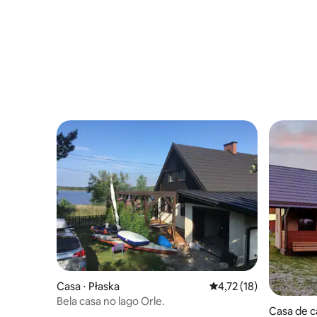
Casa ⋅ Płaska
4,72 de uma avaliação 
4,72 (18)
Bela casa no lago Orle.
Casa de 