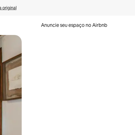
 original
Anuncie seu espaço no Airbnb
 deslizando o dedo na tela.