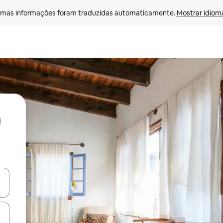
mas informações foram traduzidas automaticamente. 
Mostrar idioma
ore-os usando as seta para cima e para baixo do teclado ou tocando e