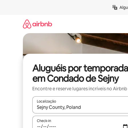
Pular
Algu
para
o
conteúdo
Aluguéis por temporada
em Condado de Sejny
Encontre e reserve lugares incríveis no Airbnb
Localização
Quando os resultados estiverem disponíveis, expl
Check-in