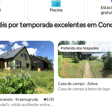
oferecemos um barco, bicicleta
Kown, Druskininkai, onde você
floresta e o lago nas proximida
Estac
á o Parque Aquático e a Arena
i
Piscina
oferecem a oportunidade de e
gratui
Nós fornecemos bicicletas,
cidade.
com rafting e pranchas de SUP
pequena taxa.
éis por temporada excelentes em Con
Preferido dos hóspedes
Preferido dos hóspedes
Casa de campo ⋅ Zelwa
Casa de campo à beira do lago
 média de 5, 6 avaliações
eraneio ⋅ Krasnogruda
5 de uma avaliação média de 5, 9 avalia
5 (9)
da7c: sótão acolhedor entre
florestas