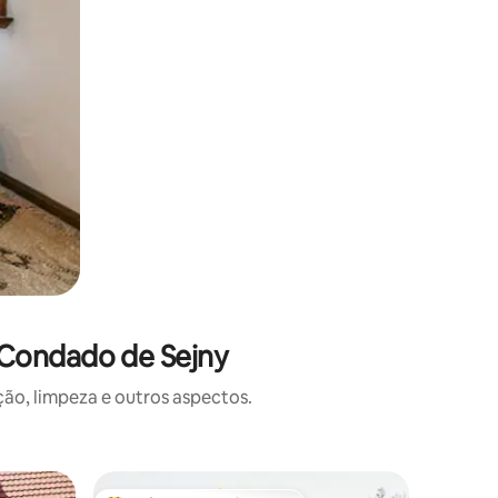
 Condado de Sejny
o, limpeza e outros aspectos.
Casa na 