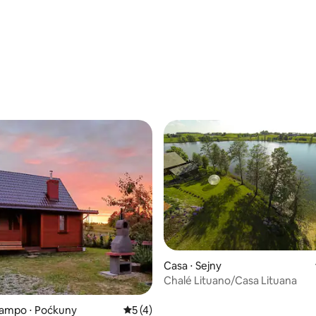
Casa ⋅ Sejny
Chalé Lituano/Casa Lituana
média de 5, 18 avaliações
campo ⋅ Poćkuny
5 de uma avaliação média de 5, 4 avalia
5 (4)