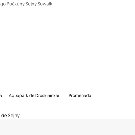
ago Poćkuny Sejny Suwałki
w
a
Aquapark de Druskininkai
Promenada
de Sejny