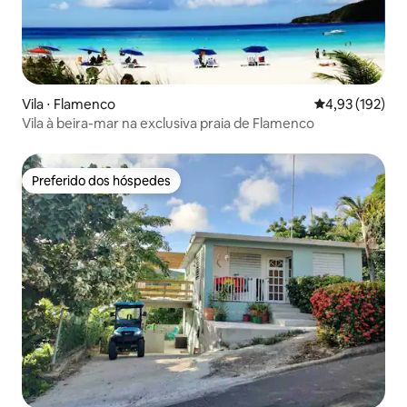
Vila ⋅ Flamenco
4,93 de uma av
4,93 (192)
Vila à beira-mar na exclusiva praia de Flamenco
Preferido dos hóspedes
Preferido dos hóspedes