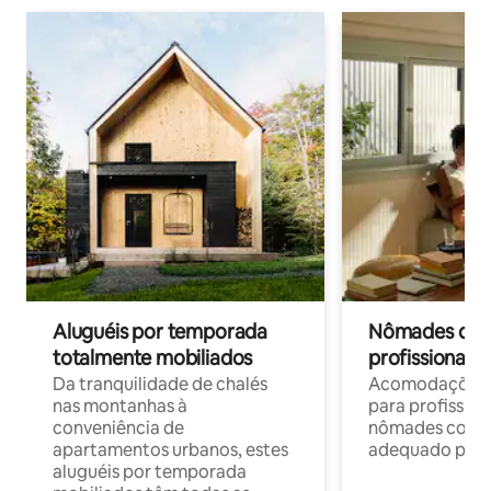
Aluguéis por temporada
Nômades digit
totalmente mobiliados
profissionais 
Da tranquilidade de chalés
Acomodações c
nas montanhas à
para profission
conveniência de
nômades com W
apartamentos urbanos, estes
adequado para 
aluguéis por temporada