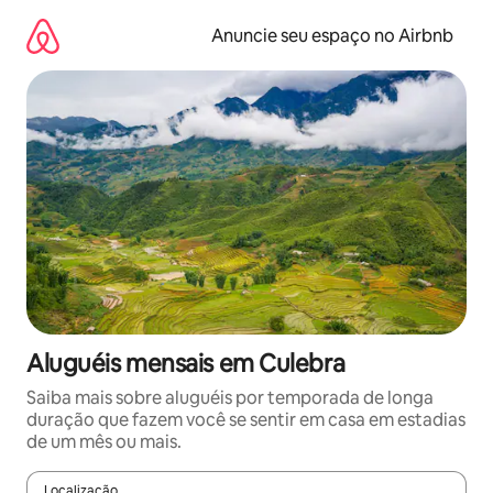
Pular
para
Anuncie seu espaço no Airbnb
o
conteúdo
Aluguéis mensais em Culebra
Saiba mais sobre aluguéis por temporada de longa
duração que fazem você se sentir em casa em estadias
de um mês ou mais.
Localização