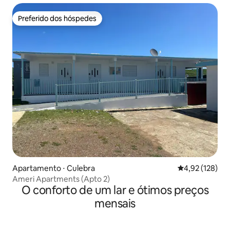
Preferido dos hóspedes
Preferido dos hóspedes
Apartamento ⋅ Culebra
4,92 de uma av
4,92 (128)
Ameri Apartments (Apto 2)
O conforto de um lar e ótimos preços
mensais