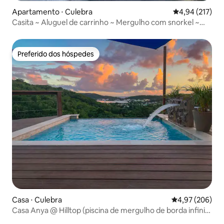
Apartamento ⋅ Culebra
4,94 de uma av
4,94 (217)
Casita ~ Aluguel de carrinho ~ Mergulho com snorkel ~
Depósito de bagagem
Preferido dos hóspedes
Preferido dos hóspedes
Casa ⋅ Culebra
4,97 de uma ava
4,97 (206)
Casa Anya @ Hilltop (piscina de mergulho de borda infinita
privativa)