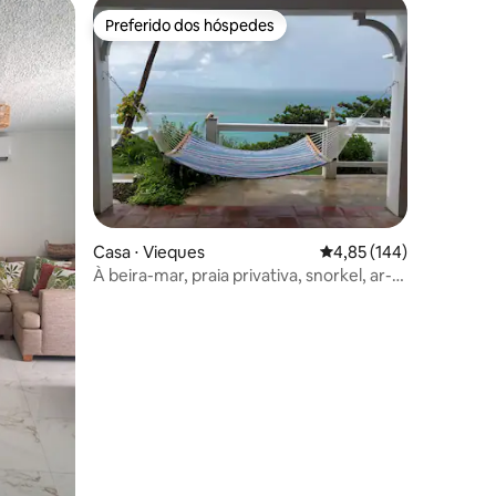
Preferido dos hóspedes
os hóspedes
Preferido dos hóspedes
ções
Casa ⋅ Vieques
4,85 de uma avaliação 
4,85 (144)
À beira-mar, praia privativa, snorkel, ar-
condicionado completo