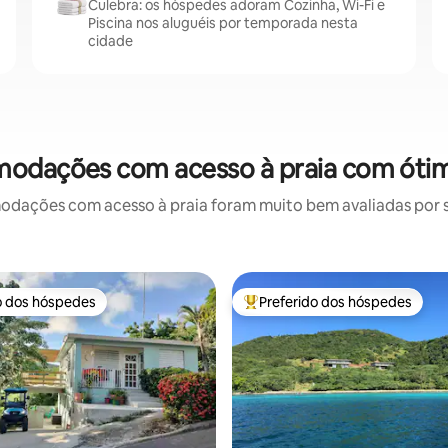
Culebra: os hóspedes adoram Cozinha, Wi-Fi e
Piscina nos aluguéis por temporada nesta
cidade
modações com acesso à praia com ótim
ações com acesso à praia foram muito bem avaliadas por su
o dos hóspedes
Preferido dos hóspedes
o dos hóspedes
Entre os melhores preferidos d