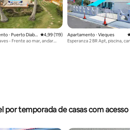
édia de 5, 443 avaliações
to ⋅ Puerto Diabl
4,99 de uma avaliação média de 5, 119 avalia
4,99 (119)
Apartamento ⋅ Vieques
4
ves - Frente ao mar, andar
Esperanza 2 BR Apt, piscina, c
 3 camas, 3 banheiros
até a praia e comida de alta qua
l por temporada de casas com acesso 