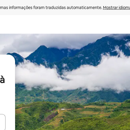
mas informações foram traduzidas automaticamente. 
Mostrar idioma
à
ore-os usando as seta para cima e para baixo do teclado ou tocando e