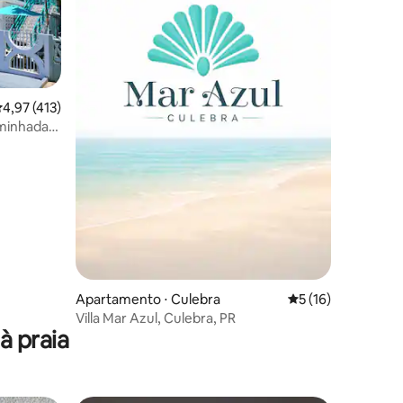
ções
,97 de uma avaliação média de 5, 413 avaliações
4,97 (413)
aminhada
lidade
Apartamento ⋅ Culebra
5 de uma avaliação
5 (16)
Villa Mar Azul, Culebra, PR
à praia