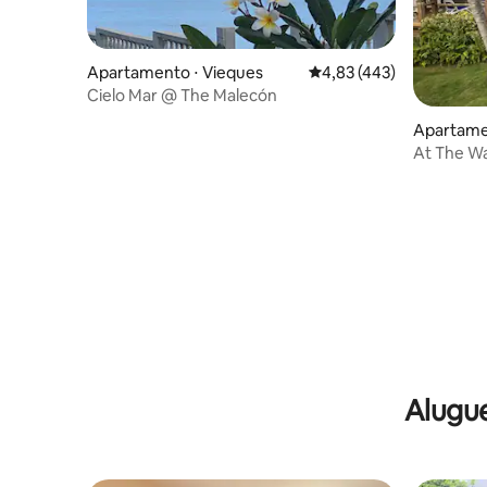
Apartamento ⋅ Vieques
4,83 de uma avaliação m
4,83 (443)
Cielo Mar @ The Malecón
Apartamen
o
At The Wa
superior,
Alugue