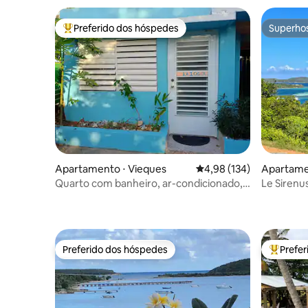
Preferido dos hóspedes
Superho
Entre os melhores preferidos dos hóspedes
Superho
Apartamento ⋅ Vieques
4,98 de uma avaliação m
4,98 (134)
Apartamen
Quarto com banheiro, ar-condicionado,
Le Sirenus
Wi-Fi, 10 minutos a pé Esperanza Apt. 1
| Culebra
Preferido dos hóspedes
Prefe
Preferido dos hóspedes
Entre os