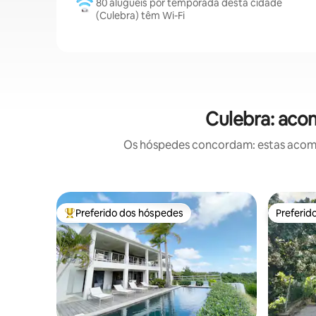
80 aluguéis por temporada desta cidade
(Culebra) têm Wi-Fi
Culebra: aco
Os hóspedes concordam: estas acomod
Preferido dos hóspedes
Preferid
Entre os melhores preferidos dos hóspedes
Preferid