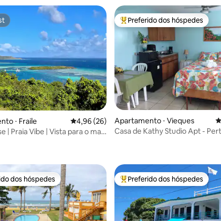
st
Preferido dos hóspedes
st
Entre os melhores preferidos d
Apartamento ⋅ Vieques
4
édia de 5, 134 avaliações
to ⋅ Fraile
4,96 de uma avaliação média de 5, 26 avalia
4,96 (26)
Casa de Kathy Studio Apt - Per
e | Praia Vibe | Vista para o mar
praia/BioBay
rido dos hóspedes
Preferido dos hóspedes
 melhores preferidos dos hóspedes
Entre os melhores preferidos d