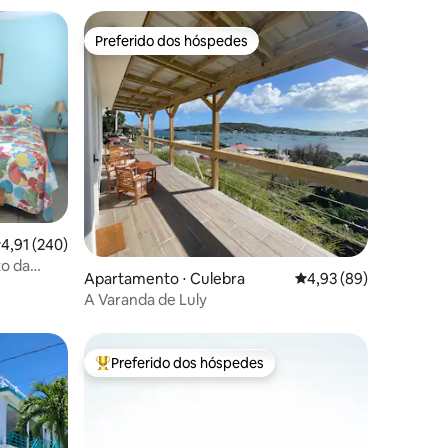
Preferido dos hóspedes
os hóspedes
Preferido dos hóspedes
,91 de uma avaliação média de 5, 240 avaliações
4,91 (240)
ções
to da
Apartamento ⋅ Culebra
4,93 de uma avaliação
4,93 (89)
A Varanda de Luly
Preferido dos hóspedes
os hóspedes
Entre os melhores preferidos dos hóspedes