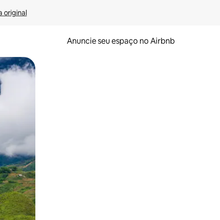
 original
Anuncie seu espaço no Airbnb
 deslizando o dedo na tela.