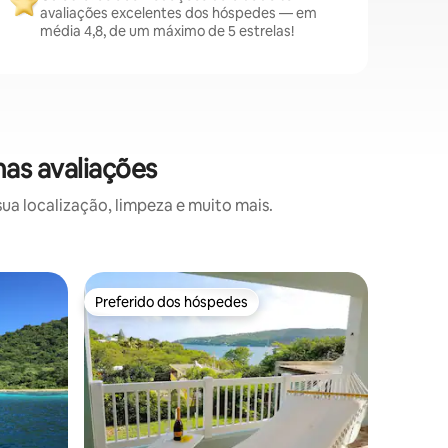
avaliações excelentes dos hóspedes — em
média 4,8, de um máximo de 5 estrelas!
as avaliações
a localização, limpeza e muito mais.
Apartame
Preferido dos hóspedes
Preferi
os hóspedes
Preferido dos hóspedes
Preferi
La Casita
La Casita
da cidade
restaurante
belo ter
frente pa
duas mor