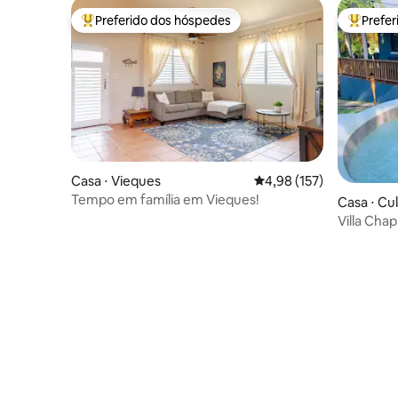
Preferido dos hóspedes
Prefe
Entre os melhores preferidos dos hóspedes
Entre os
Casa ⋅ Vieques
4,98 de uma avaliação m
4,98 (157)
Tempo em família em Vieques!
Casa ⋅ Cu
Villa Chap
cadeiras d