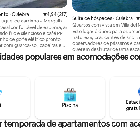
édia de 5, 102 avaliações
nto ⋅ Culebra
4,94 de uma avaliação média de 5, 217 avalia
4,94 (217)
Suíte de hóspedes ⋅ Culebra
4
Aluguel de carrinho ~ Mergulho
Quartos com vista em Villa del 
kel ~ Depósito de bagagem
asal confortável de espuma, ar
Este lugar é ótimo para os ama
do frio e silencioso e café PR
natureza, praticantes de snorke
observadores de pássaros e ca
ar com guarda-sol, cadeiras e
querem desfrutar de uma esc
idades populares em acomodações com
tranquila e romântica com um 
com snorkel, trilhas e praias
corais paradisíaco aos seus pés 
mente com máscaras de
em Melones. Caminhe do seu q
e nadadeiras fornecidas 🐠 🤿
o oceano e faça o melhor mer
snorkel em Culebra, na Reserva
para chegadas
do Canal Luis Peña. É uma casa ecológica,
partidas tardias ⛴️ Wi-Fi 🌟
fora da rede com painéis solar
nk Encontre-nos no Google Maps
fornecem eletricidade total e 
sa Melon" Observação: para
Estac
galões de água filtrada. Check-i
carrinho de golfe em Culebra, é
i
Piscina
gratui
Horário de check-out: 11h Flexib
 ter 12 anos de idade / os pés
pode ser possível.
ar o chão.
r temporada de apartamentos com ace