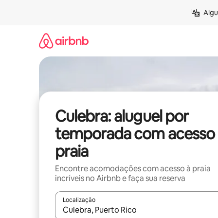
Pular
Algu
para
o
conteúdo
Culebra: aluguel por
temporada com acesso 
praia
Encontre acomodações com acesso à praia
incríveis no Airbnb e faça sua reserva
Localização
Quando os resultados estiverem disponíveis, expl