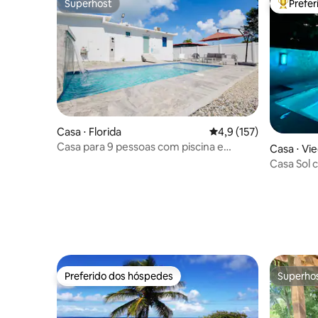
Superhost
Prefe
Superhost
Entre os
Casa ⋅ Florida
4,9 de uma avaliação m
4,9 (157)
Casa para 9 pessoas com piscina e
Casa ⋅ Vi
painéis solares em Vieques!
Casa Sol 
da balsa
Preferido dos hóspedes
Superho
Preferido dos hóspedes
Superho