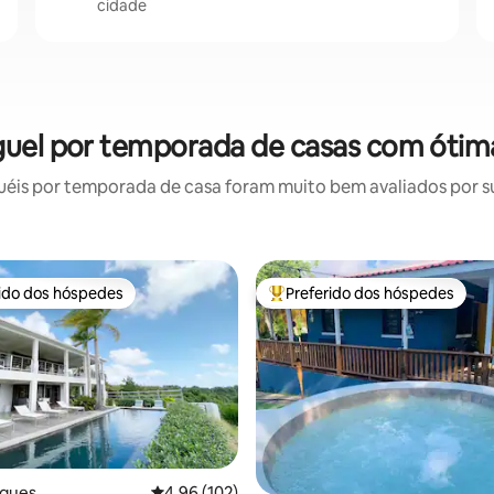
cidade
guel por temporada de casas com ótim
éis por temporada de casa foram muito bem avaliados por sua
rido dos hóspedes
Preferido dos hóspedes
 melhores preferidos dos hóspedes
Entre os melhores preferidos d
eques
4,96 de uma avaliação média de 5, 102 avalia
4,96 (102)