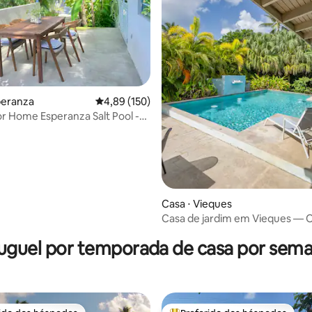
édia de 5, 116 avaliações
peranza
4,89 de uma avaliação média de 5, 150 avalia
4,89 (150)
 Home Esperanza Salt Pool -
praia
Casa ⋅ Vieques
Casa de jardim em Vieques — O
relaxe com SUV e piscina
uguel por temporada de casa por sem