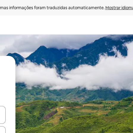
mas informações foram traduzidas automaticamente. 
Mostrar idioma
ore-os usando as seta para cima e para baixo do teclado ou tocando e