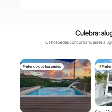
Culebra: alu
Os hóspedes concordam: estes alugu
Preferido dos hóspedes
Prefe
Preferido dos hóspedes
Entre os
Casa ⋅ Vi