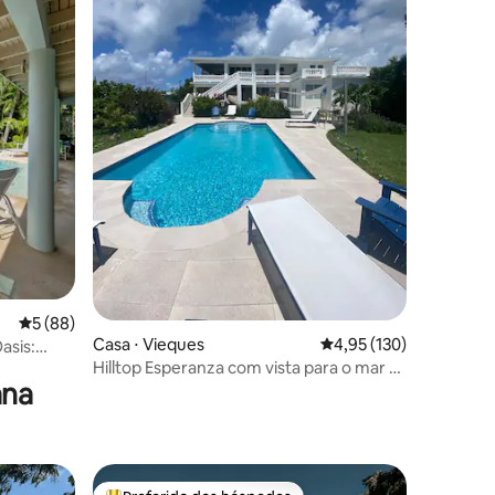
ções
5 de uma avaliação média de 5, 88 avaliações
5 (88)
Casa ⋅ Vieques
4,95 de uma avaliação 
4,95 (130)
asis:
Hilltop Esperanza com vista para o mar e
ana
piscina de água salgada