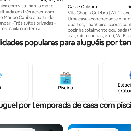
gica com vista para o mar e
édia de 5, 206 avaliações
Casa ⋅ Culebra
4
m Vieques
, situada em três acres, com
Villa Chapin Culebra [Wi-Fi, jacu
 o Mar do Caribe a partir do
cadeiras de praia e mais]
Uma casa aconchegante e famil
ndar. -Três suítes privadas -
quartos, 1 banheiro, camas con
ros. A vila não tem ar-
cozinha totalmente equipada (f
ado -Spa e aulas de ioga nas
a ar, micro-ondas, etc.), Wi-Fi, a
es, na Finca Victoria -
idades populares para aluguéis por te
condicionado em todas as área
des de serviço completo
de madeira, terraço com grelha
 providenciadas:
concreto ao ar livre com spa, pá
ento da geladeira, chef,
privativo e estacionamento. Se você
. -Piscina de concreto
estiver procurando um lugar p
 - movida a energia solar -Cada
relaxar, descansar e recarregar, 
m seu próprio banheiro,
Chapin é o lugar para ficar. A casa fica
e chuveiro ao ar livre - As camas
perto de todos os principais loc
ipadas com lençóis de algodão
Estac
Culebra. Cadeiras de praia, toa
i
Piscina
s de qualidade - Política
gratui
praia, cooler e guarda-sol estão
de proibição de crianças
disponíveis para uso dos nosso
de 10 anos
hóspedes.
uguel por temporada de casa com pisc