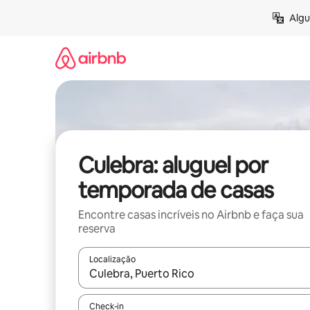
Pular
Algu
para
o
conteúdo
Culebra: aluguel por
temporada de casas
Encontre casas incríveis no Airbnb e faça sua
reserva
Localização
Quando os resultados estiverem disponíveis, expl
Check-in