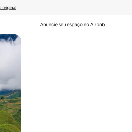
 original
Anuncie seu espaço no Airbnb
 deslizando o dedo na tela.