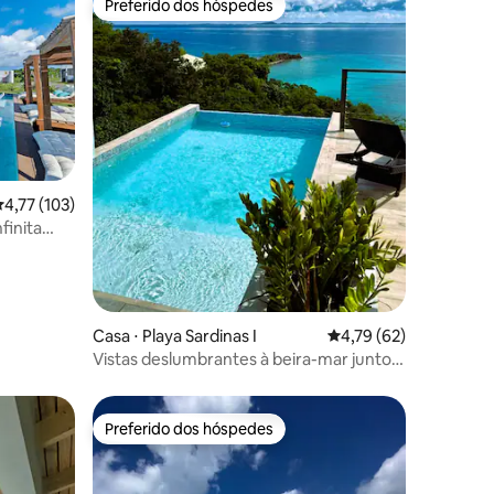
Preferido dos hóspedes
Preferido dos hóspedes
,77 de uma avaliação média de 5, 103 avaliações
4,77 (103)
finita
ções
Casa ⋅ Playa Sardinas I
4,79 de uma avaliação
4,79 (62)
Vistas deslumbrantes à beira-mar junto
ao recife
Preferido dos hóspedes
os hóspedes
Preferido dos hóspedes