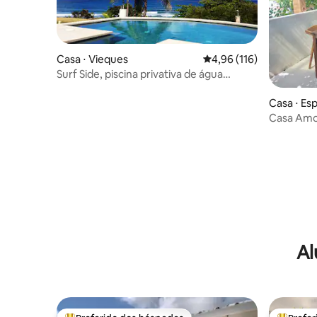
Casa ⋅ Vieques
4,96 de uma avaliação m
4,96 (116)
Surf Side, piscina privativa de água
salgada, vista para o mar
Casa ⋅ Es
Casa Amor
perto da 
Al