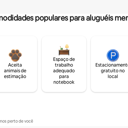
odidades populares para aluguéis men
Espaço de
Aceita
trabalho
Estacionament
animais de
adequado
gratuito no
estimação
para
local
notebook
inos perto de você