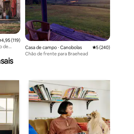
ções
,95 de uma avaliação média de 5, 119 avaliações
4,95 (119)
o de
Casa de campo ⋅ Canobolas
5 de uma avaliação 
5 (240)
Chão de frente para Braehead
sais