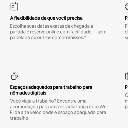
A flexibilidade de que você precisa
P
Escolha suas datas exatas de chegada e
P
partida e reserve online com facilidade — sem
d
papelada ou outros compromissos.*
s
Espaços adequados para trabalho para
P
nômades digitais
O
Você viaja a trabalho? Encontre uma
m
acomodação para uma estadia longa com Wi-
p
Fi de alta velocidade e espaço adequado para
trabalho.