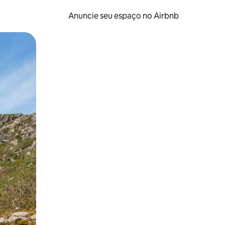
Anuncie seu espaço no Airbnb
 deslizando o dedo na tela.