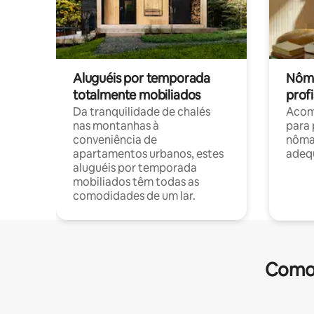
Aluguéis por temporada
Nôma
totalmente mobiliados
profi
Da tranquilidade de chalés
Acom
nas montanhas à
para 
conveniência de
nôma
apartamentos urbanos, estes
adequ
aluguéis por temporada
mobiliados têm todas as
comodidades de um lar.
Comod