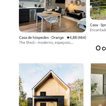
Casa ⋅ Sp
Encantado
Casa de hóspedes ⋅ Orange
4,88 de uma avaliação m
4,88 (464)
The Shed – moderno, espaçoso,
O c
ecológico e com carregador para
veículos elétricos