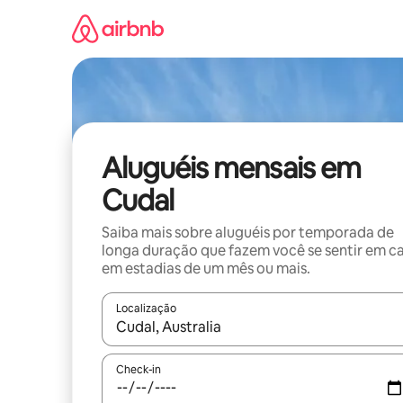
Pular
para
o
conteúdo
Aluguéis mensais em
Cudal
Saiba mais sobre aluguéis por temporada de
longa duração que fazem você se sentir em c
em estadias de um mês ou mais.
Localização
Quando os resultados estiverem disponíveis, expl
Check-in