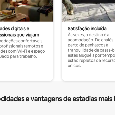
des digitais e
Satisfação incluída
ssionais que viajam
Às vezes, o destino é a
acomodação. De chalés
odações confortáveis
perto de penhascos à
profissionais remotos e
tranquilidade de casas-b
des com Wi-Fi e espaço
estes aluguéis por temp
ado para trabalho.
estão repletos de recurs
únicos.
idades e vantagens de estadias mais 