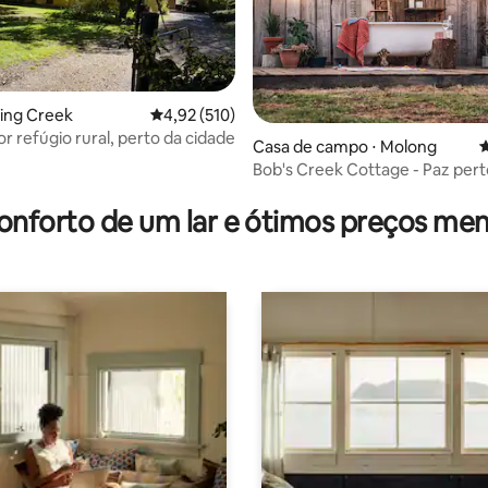
ring Creek
4,92 de uma avaliação média de 5, 510 avalia
4,92 (510)
r refúgio rural, perto da cidade
Casa de campo ⋅ Molong
4
Bob's Creek Cottage - Paz pert
édia de 5, 464 avaliações
Orange e Molong.
onforto de um lar e ótimos preços men