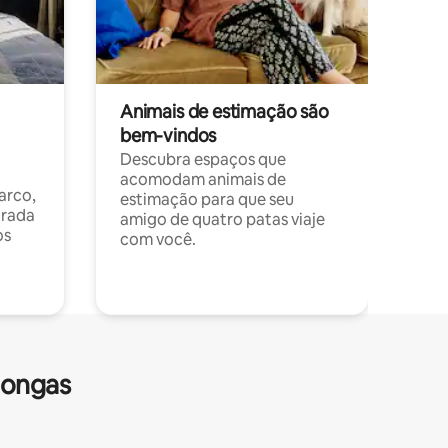
Animais de estimação são
bem-vindos
Descubra espaços que
acomodam animais de
arco,
estimação para que seu
orada
amigo de quatro patas viaje
os
com você.
longas