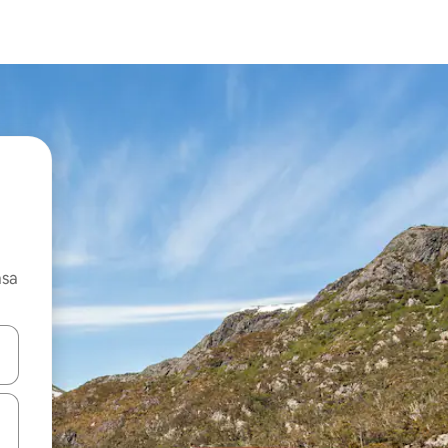
asa
ore-os usando as seta para cima e para baixo do teclado ou tocando e