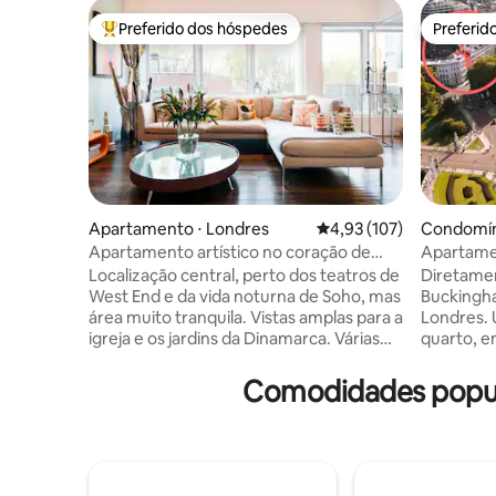
Preferido dos hóspedes
Preferid
Entre os melhores preferidos dos hóspedes
Preferid
Apartamento ⋅ Londres
4,93 de uma avaliação m
4,93 (107)
Condomín
es
Apartamento artístico no coração de
Apartamen
West London
Buckingh
Localização central, perto dos teatros de
Diretamen
West End e da vida noturna de Soho, mas
Buckingha
área muito tranquila. Vistas amplas para a
Londres.
igreja e os jardins da Dinamarca. Várias
quarto, e
opções de transporte público. Edifício e
XIX, class
entrada seguros. Dame j Faça o espaço
Localizaçã
Comodidades popul
seu, embora Dylan esteja disponível para
Park, a 10
conselhos e ajuda. O apartamento está
exemplo, 
localizado centralmente em um edifício
Westminst
seguro e tranquilo, ainda perto dos
fuga tranquila.
teatros West End e da vida noturna do
meticulo