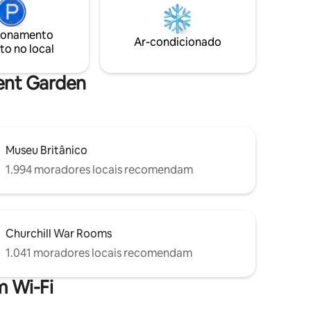
to ao
de Canary Wharf e do centro de Londres
a partir do seu retiro privado na
ca
ionamento
cobertura. - A cobertura também tem
Ar-condicionado
ço ao ar
to no local
vista para a bela Limehouse Marina,
va e um
oferecendo uma vista serena e dinâmica
da água com barcos estreitos
vent Garden
tradicionais ingleses.
Museu Britânico
1.994 moradores locais recomendam
Churchill War Rooms
1.041 moradores locais recomendam
 Wi-Fi