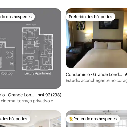
rido dos hóspedes
Preferido dos hóspedes
 melhores preferidos dos hóspedes
Preferido dos hóspedes
édia de 5, 124 avaliações
Condomínio ⋅ Grande Londr
4
es
Estúdio aconchegante no cora
Covent Garden. 1º andar
io ⋅ Grande Londr
4,92 de uma avaliação média de 5, 298 avalia
4,92 (298)
cinema, terraço privativo e
Zona 1
o dos hóspedes
Preferido dos hóspedes
o dos hóspedes
Entre os melhores preferidos d