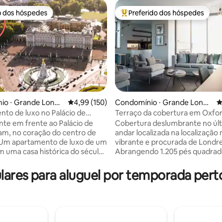
o dos hóspedes
Preferido dos hóspedes
o dos hóspedes
Entre os melhores preferidos d
édia de 5, 107 avaliações
io ⋅ Grande Londr
4,99 de uma avaliação média de 5, 150 avalia
4,99 (150)
Condomínio ⋅ Grande Londr
4
es
to de luxo no Palácio de
Terraço da cobertura em Oxfor
am com terraço
+ Varanda + Ar-condicionado +
te em frente ao Palácio de
Cobertura deslumbrante no úl
m, no coração do centro de
andar localizada na localização 
 Um apartamento de luxo de um
vibrante e procurada de Londre
m uma casa histórica do século
Abrangendo 1.205 pés quadrad
ificada como Grau II.
apartamento lindamente proje
o privilegiada do St. James 's
possui 2 quartos espaçosos, 2 
ares para aluguel por temporada pert
 minutos a pé de atrações, por
elegantes (uma suíte) e uma ár
Parlamento, Big Ben, Abadia de
estar em plano aberto com so
er, Belgravia e Mayfair. Uma
king size do Reino Unido. Conc
 Cozinha
um padrão excepcional, o apa
samente decorada e
combina elegância moderna c