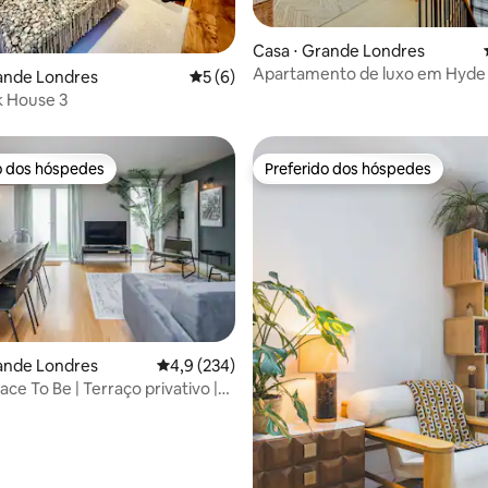
édia de 5, 422 avaliações
Casa ⋅ Grande Londres
Apartamento de luxo em Hyde
ande Londres
5 de uma avaliação média de 5, 6 avalia
5 (6)
Notting Hill
k House 3
o dos hóspedes
Preferido dos hóspedes
o dos hóspedes
Preferido dos hóspedes
média de 5, 87 avaliações
ande Londres
4,9 de uma avaliação média de 5, 234 avalia
4,9 (234)
ce To Be | Terraço privativo |
reed