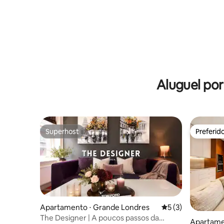
Aluguel po
Superhost
Preferid
Superhost
Preferid
Apartamento ⋅ Grande Londres
5 de uma avaliação
5 (3)
The Designer | A poucos passos da
Apartame