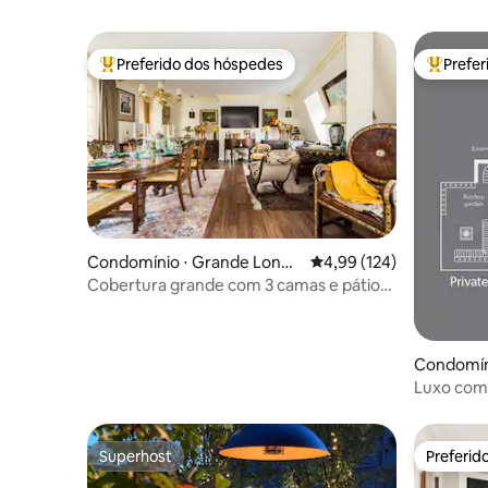
Preferido dos hóspedes
Prefe
Entre os melhores preferidos dos hóspedes
Entre os
Condomínio ⋅ Grande Londr
4,99 de uma avaliação m
4,99 (124)
es
Cobertura grande com 3 camas e pátio
para 6 hóspedes em Mayfair
Condomín
es
Luxo com 
sauna na 
Superhost
Preferid
Superhost
Preferid