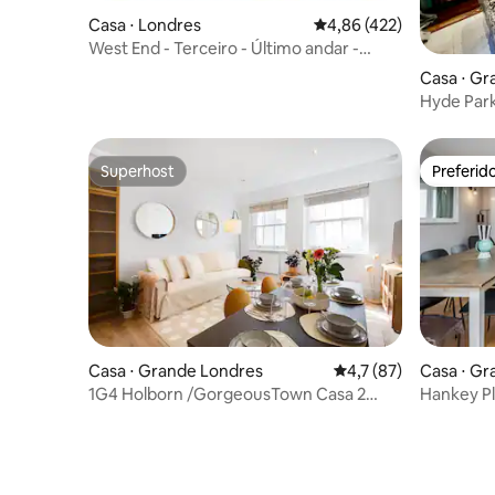
Casa ⋅ Londres
4,86 de uma avaliação m
4,86 (422)
West End - Terceiro - Último andar -
Apartamento superior
Casa ⋅ Gr
Hyde Par
Superhost
Preferid
Superhost
Preferid
Casa ⋅ Grande Londres
4,7 de uma avaliação 
4,7 (87)
Casa ⋅ Gr
1G4 Holborn /GorgeousTown Casa 2
Hankey Pla
quartos 1 sala de estar
Estadia C