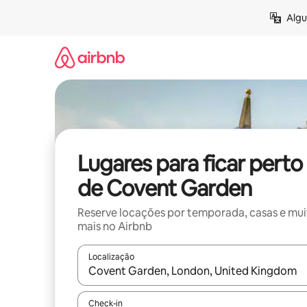
Pular
Algu
para
o
conteúdo
Lugares para ficar perto
de Covent Garden
Reserve locações por temporada, casas e mu
mais no Airbnb
Localização
Quando os resultados estiverem disponíveis, expl
Check-in