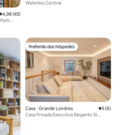
Waterloo Central
4,98 de uma avaliação média de 5, 45 avaliações
4,98 (45)
 Park
ções
Preferido dos hóspedes
Preferido dos hóspedes
ções
Casa ⋅ Grande Londres
5 de uma avaliaçã
5 (6)
Casa Privada Executiva Elegante St
James Park