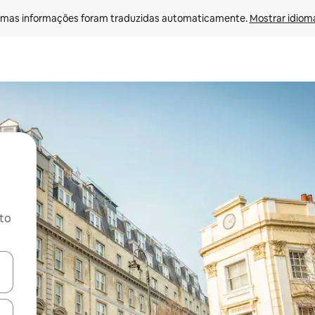
mas informações foram traduzidas automaticamente. 
Mostrar idioma
ito
ore-os usando as seta para cima e para baixo do teclado ou tocando e