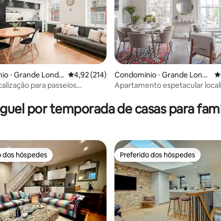
io ⋅ Grande Londr
4,92 de uma avaliação média de 5, 214 avalia
4,92 (214)
Condomínio ⋅ Grande Londr
4
es
calização para passeios
Apartamento espetacular loca
édia de 5, 238 avaliações
s em Londres
Notting Hill
guel por temporada de casas para famí
o dos hóspedes
Preferido dos hóspedes
o dos hóspedes
Preferido dos hóspedes