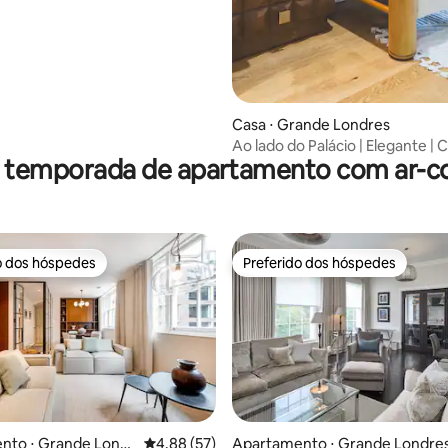
Casa ⋅ Grande Londres
Ao lado do Palácio | Elegante |
r temporada de apartamento com ar-c
enorme | Cozinha completa
o dos hóspedes
Preferido dos hóspedes
o dos hóspedes
Preferido dos hóspedes
 média de 5, 3 avaliações
nto ⋅ Grande Londr
4,88 de uma avaliação média de 5, 57 avalia
4,88 (57)
Apartamento ⋅ Grande Londre