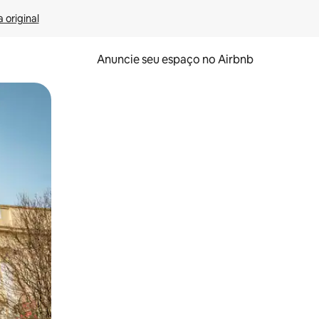
 original
Anuncie seu espaço no Airbnb
 deslizando o dedo na tela.