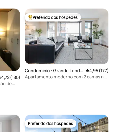
Preferido dos hóspedes
Entre os melhores preferidos dos hóspedes
Condomínio ⋅ Grande Londr
4,95 de uma avaliação 
4,95 (177)
es
Apartamento moderno com 2 camas na
,72 de uma avaliação média de 5, 130 avaliações
4,72 (130)
Oxford Street
ção de
ções
Preferido dos hóspedes
os hóspedes
Preferido dos hóspedes