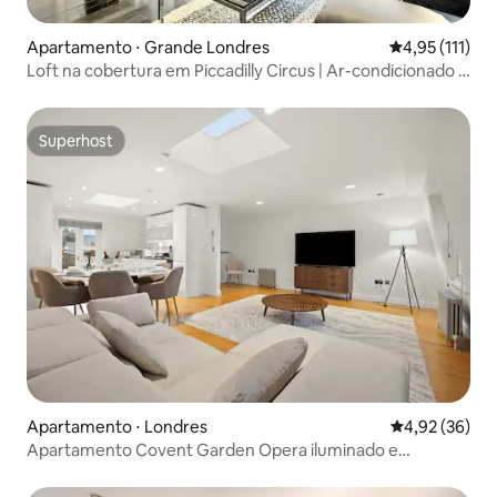
Apartamento ⋅ Grande Londres
4,95 de uma av
4,95 (111)
Loft na cobertura em Piccadilly Circus | Ar-condicionado |
6-7 pessoas
Superhost
Superhost
Apartamento ⋅ Londres
4,92 de uma a
4,92 (36)
Apartamento Covent Garden Opera iluminado e
espaçoso