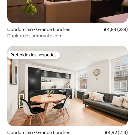
Condomínio ⋅ Grande Londres
4,84 de uma ava
4,84 (238)
Duplex deslumbrante com
terraço/estacionamento/churrasqueira/3 camas e
banheiro
Preferido dos hóspedes
Preferido dos hóspedes
Condomínio ⋅ Grande Londres
4,92 de uma av
4,92 (214)