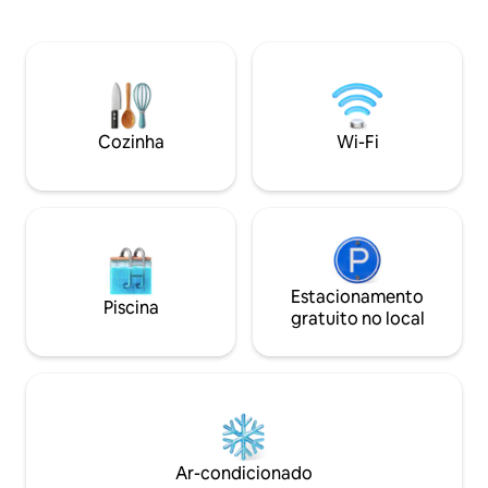
disponível para conselhos e ajuda. O
exemplo, Parlamen
apartamento está localizado
de Westminster, Be
centralmente em um edifício seguro e
Uma fuga tranquila. Cozi
tranquilo, ainda perto dos teatros West
meticulosamente 
End e da vida noturna do Soho. Há vistas
totalmente equipad
encantadoras e amplas sobre a igreja e
e concierge 24 hora
os jardins da Dinamarca. Várias opções
semana. Ótimo par
Cozinha
Wi-Fi
de transporte público estão acessíveis.
king size e 1 sofá-
Há apenas 1 cama...a terceira pessoa
de estar ou no qua
dormirá no sofá de canto na sala de
estar.
Estacionamento
Piscina
gratuito no local
Ar-condicionado