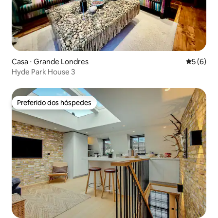
Casa ⋅ Grande Londres
5 de uma 
5 (6)
Hyde Park House 3
Preferido dos hóspedes
Preferido dos hóspedes