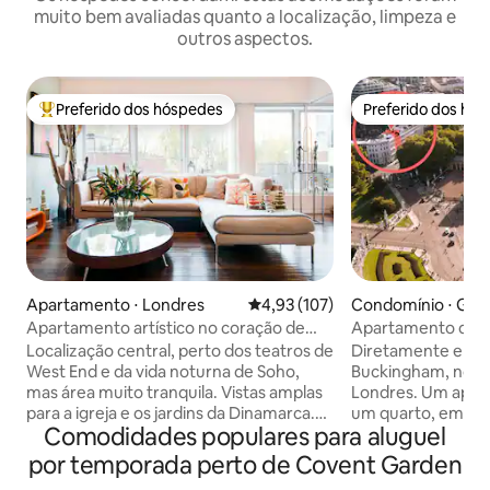
muito bem avaliadas quanto a localização, limpeza e
outros aspectos.
Preferido dos hóspedes
Preferido dos hó
Entre os melhores preferidos dos hóspedes
Preferido dos hó
Apartamento ⋅ Londres
4,93 de uma avaliação média de 
4,93 (107)
Condomínio ⋅ Gra
es
Apartamento artístico no coração de
Apartamento de lu
West London
Buckingham com 
Localização central, perto dos teatros de
Diretamente em fr
West End e da vida noturna de Soho,
Buckingham, no c
mas área muito tranquila. Vistas amplas
Londres. Um apar
para a igreja e os jardins da Dinamarca.
um quarto, em uma
Comodidades populares para aluguel
Várias opções de transporte público.
século XIX, classif
Edifício e entrada seguros. Dame j Faça o
Localização privile
por temporada perto de Covent Garden
espaço seu, embora Dylan esteja
Park, a 10 minutos