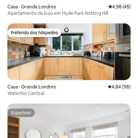
Casa ⋅ Grande Londres
4,98 de uma a
4,98 (45)
Apartamento de luxo em Hyde Park Notting Hill
Preferido dos hóspedes
Preferido dos hóspedes
Casa ⋅ Grande Londres
4,84 de uma av
4,84 (98)
Waterloo Central
Superhost
Superhost