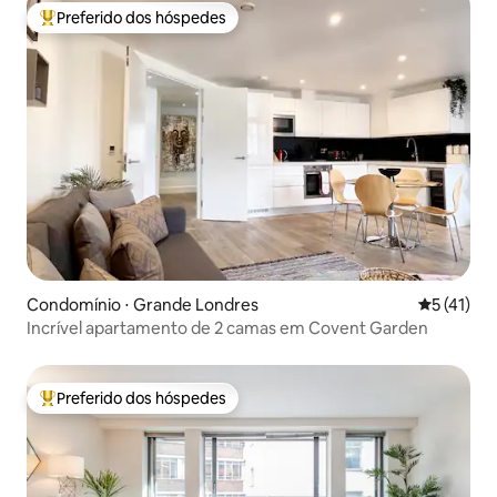
Preferido dos hóspedes
Entre os melhores preferidos dos hóspedes
Condomínio ⋅ Grande Londres
5 de uma a
5 (41)
Incrível apartamento de 2 camas em Covent Garden
Preferido dos hóspedes
Entre os melhores preferidos dos hóspedes