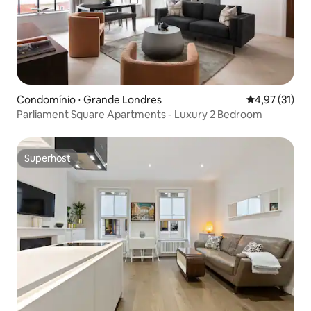
Condomínio ⋅ Grande Londres
4,97 de uma a
4,97 (31)
Parliament Square Apartments - Luxury 2 Bedroom
Superhost
Superhost