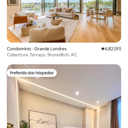
Condomínio ⋅ Grande Londres
4,82 de uma a
4,82 (91)
Cobertura. Terraço. Shoreditch. AC
Preferido dos hóspedes
Preferido dos hóspedes