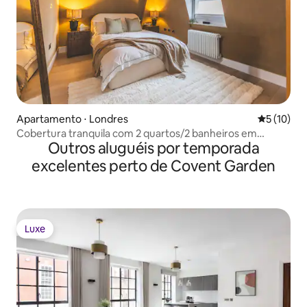
Apartamento ⋅ Londres
5 de uma a
5 (10)
Cobertura tranquila com 2 quartos/2 banheiros em
Outros aluguéis por temporada
Covent Garden
excelentes perto de Covent Garden
Luxe
Luxe