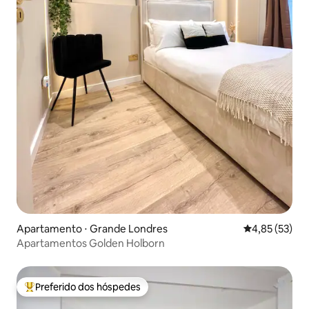
Apartamento ⋅ Grande Londres
4,85 de uma a
4,85 (53)
Apartamentos Golden Holborn
Preferido dos hóspedes
Entre os melhores preferidos dos hóspedes