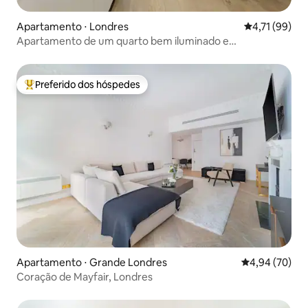
Apartamento ⋅ Londres
4,71 de uma a
4,71 (99)
Apartamento de um quarto bem iluminado e
perfeitamente localizado
Preferido dos hóspedes
Entre os melhores preferidos dos hóspedes
Apartamento ⋅ Grande Londres
4,94 de uma a
4,94 (70)
Coração de Mayfair, Londres