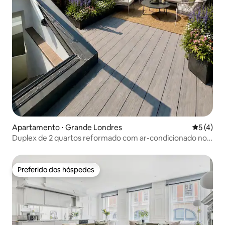
Apartamento ⋅ Grande Londres
5 de uma 
5 (4)
Duplex de 2 quartos reformado com ar-condicionado no
terraço | Museu Britânico
Preferido dos hóspedes
Preferido dos hóspedes