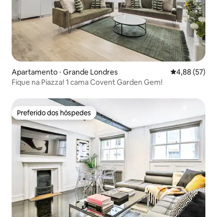
Apartamento ⋅ Grande Londres
4,88 de uma a
4,88 (57)
Fique na Piazza! 1 cama Covent Garden Gem!
Preferido dos hóspedes
Preferido dos hóspedes