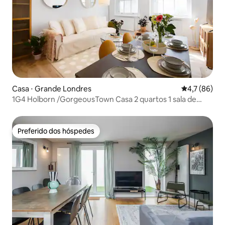
Casa ⋅ Grande Londres
4,7 de uma a
4,7 (86)
1G4 Holborn /GorgeousTown Casa 2 quartos 1 sala de
estar
Preferido dos hóspedes
Preferido dos hóspedes