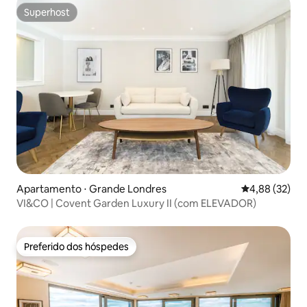
Superhost
Superhost
Apartamento ⋅ Grande Londres
4,88 de uma a
4,88 (32)
VI&CO | Covent Garden Luxury II (com ELEVADOR)
Preferido dos hóspedes
Preferido dos hóspedes