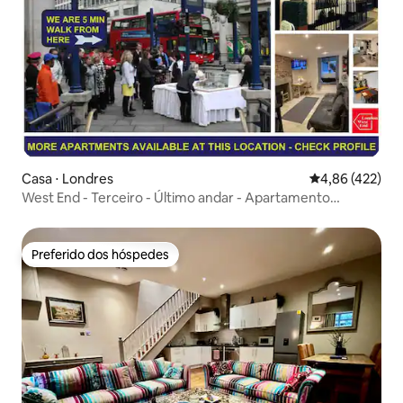
Casa ⋅ Londres
4,86 de uma av
4,86 (422)
West End - Terceiro - Último andar - Apartamento
superior
Preferido dos hóspedes
Preferido dos hóspedes