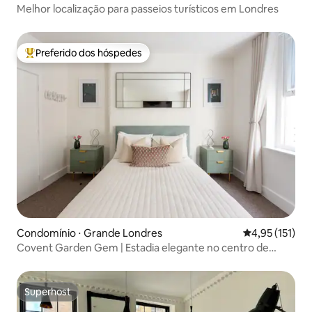
Melhor localização para passeios turísticos em Londres
Preferido dos hóspedes
Entre os melhores preferidos dos hóspedes
Condomínio ⋅ Grande Londres
4,95 de uma av
4,95 (151)
Covent Garden Gem | Estadia elegante no centro de
Londres
Superhost
Superhost