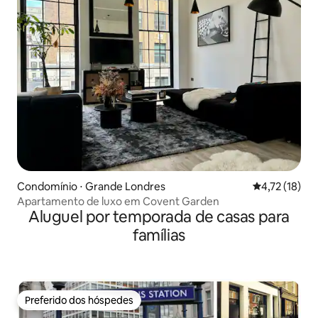
Condomínio ⋅ Grande Londres
4,72 de uma a
4,72 (18)
Apartamento de luxo em Covent Garden
Aluguel por temporada de casas para
famílias
Preferido dos hóspedes
Preferido dos hóspedes