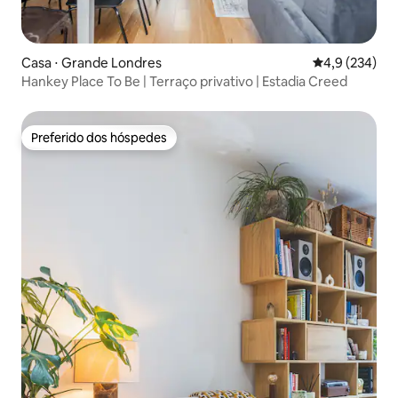
Casa ⋅ Grande Londres
4,9 de uma av
4,9 (234)
Hankey Place To Be | Terraço privativo | Estadia Creed
Preferido dos hóspedes
Preferido dos hóspedes