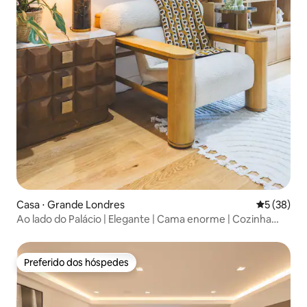
Casa ⋅ Grande Londres
5 de uma a
5 (38)
Ao lado do Palácio | Elegante | Cama enorme | Cozinha
completa
Preferido dos hóspedes
Preferido dos hóspedes