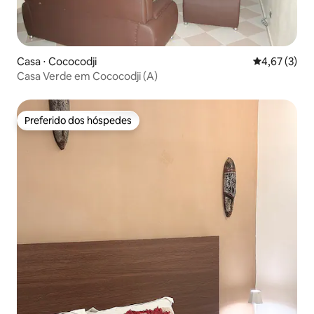
Casa ⋅ Cococodji
4,67 de uma 
4,67 (3)
Casa Verde em Cococodji (A)
Preferido dos hóspedes
Preferido dos hóspedes