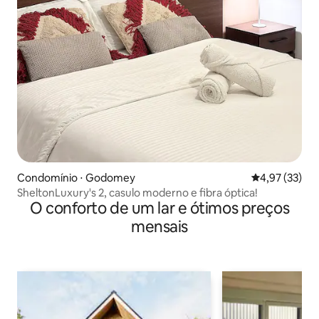
Condomínio ⋅ Godomey
4,97 de uma a
4,97 (33)
SheltonLuxury's 2, casulo moderno e fibra óptica!
O conforto de um lar e ótimos preços
mensais