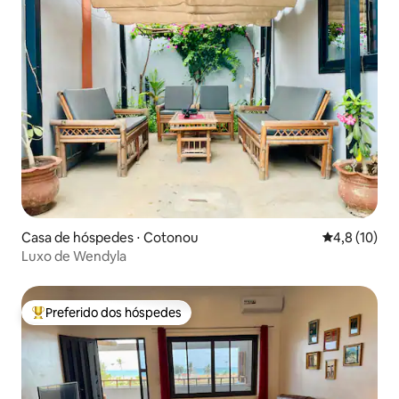
Casa de hóspedes ⋅ Cotonou
4,8 de uma a
4,8 (10)
Luxo de Wendyla
Preferido dos hóspedes
Entre os melhores preferidos dos hóspedes