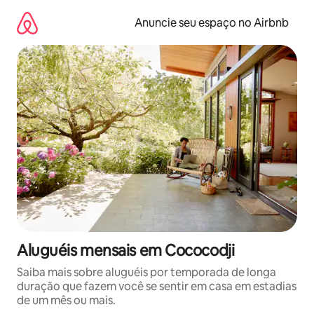
Pular
para
Anuncie seu espaço no Airbnb
o
conteúdo
Aluguéis mensais em Cococodji
Saiba mais sobre aluguéis por temporada de longa
duração que fazem você se sentir em casa em estadias
de um mês ou mais.