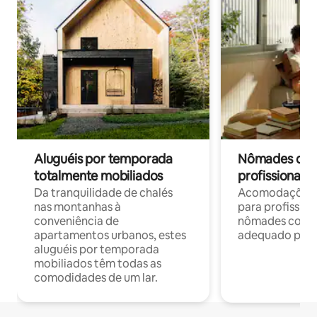
Aluguéis por temporada
Nômades digit
totalmente mobiliados
profissionais 
Da tranquilidade de chalés
Acomodações c
nas montanhas à
para profission
conveniência de
nômades com W
apartamentos urbanos, estes
adequado para 
aluguéis por temporada
mobiliados têm todas as
comodidades de um lar.