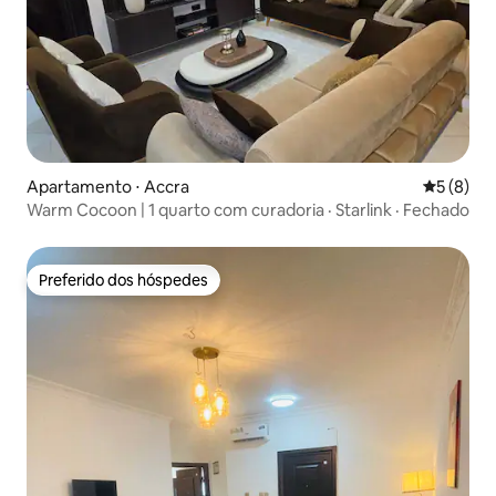
Apartamento ⋅ Accra
5 de uma 
5 (8)
Warm Cocoon | 1 quarto com curadoria · Starlink · Fechado
Preferido dos hóspedes
Preferido dos hóspedes