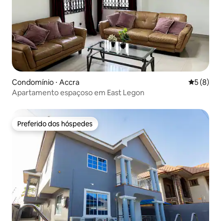
Condomínio ⋅ Accra
5 de uma 
5 (8)
Apartamento espaçoso em East Legon
Preferido dos hóspedes
Preferido dos hóspedes