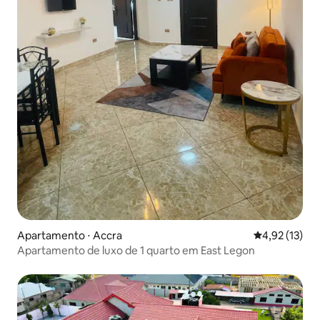
Apartamento ⋅ Accra
4,92 de uma a
4,92 (13)
Apartamento de luxo de 1 quarto em East Legon