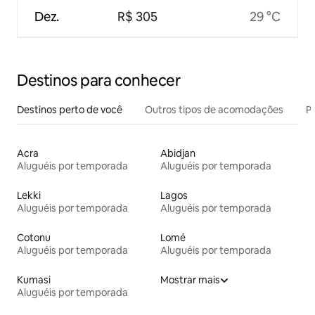
Dez.
R$ 305
29 °C
Destinos para conhecer
Destinos perto de você
Outros tipos de acomodações
Pr
Acra
Abidjan
Aluguéis por temporada
Aluguéis por temporada
Lekki
Lagos
Aluguéis por temporada
Aluguéis por temporada
Cotonu
Lomé
Aluguéis por temporada
Aluguéis por temporada
Kumasi
Mostrar mais
Aluguéis por temporada