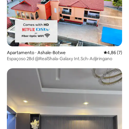
Apartamento ⋅ Ashale-Botwe
4,86 de uma 
4,86 (7)
Espaçoso 2Bd @RealShala-Galaxy Int.Sch-Adjiringano