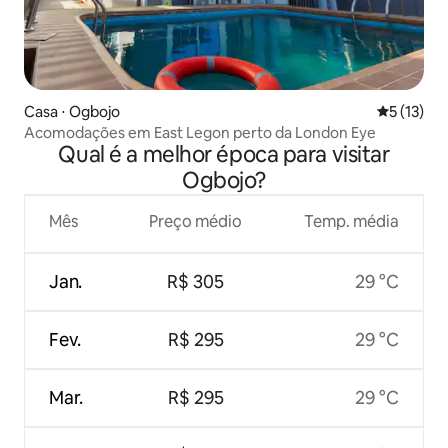
Casa ⋅ Ogbojo
5 de uma a
5 (13)
Acomodações em East Legon perto da London Eye
Qual é a melhor época para visitar
Ogbojo?
Mês
Preço médio
Temp. média
Jan.
R$ 305
29 °C
Fev.
R$ 295
29 °C
Mar.
R$ 295
29 °C