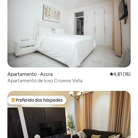
Apartamento ⋅ Accra
4,81 de uma a
4,81 (16)
Apartamento de luxo Crowne Vista
Preferido dos hóspedes
Entre os melhores preferidos dos hóspedes