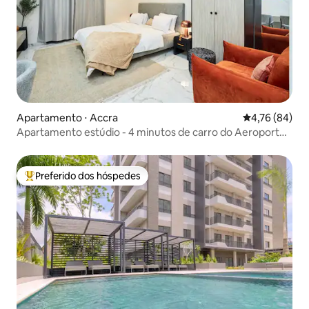
Apartamento ⋅ Accra
4,76 de uma a
4,76 (84)
Apartamento estúdio - 4 minutos de carro do Aeroporto
de Kotoka
Preferido dos hóspedes
Entre os melhores preferidos dos hóspedes