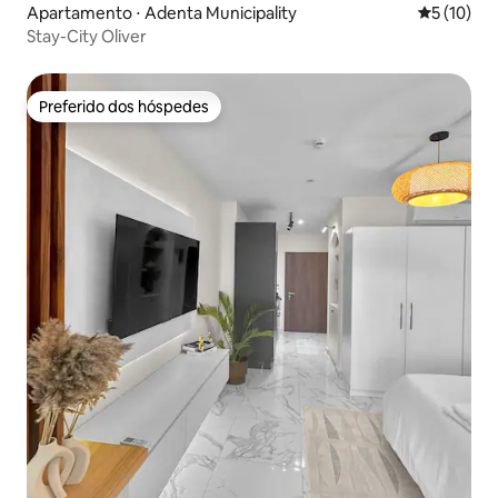
Apartamento ⋅ Adenta Municipality
5 de uma a
5 (10)
Stay-City Oliver
Preferido dos hóspedes
Preferido dos hóspedes