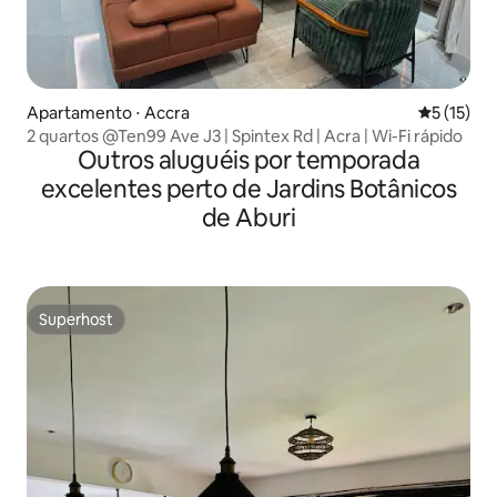
Apartamento ⋅ Accra
5 de uma a
5 (15)
2 quartos @Ten99 Ave J3 | Spintex Rd | Acra | Wi-Fi rápido
Outros aluguéis por temporada
excelentes perto de Jardins Botânicos
de Aburi
Superhost
Superhost