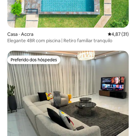
Casa ⋅ Accra
4,87 de uma a
4,87 (31)
Elegante 4BR com piscina | Retiro familiar tranquilo
Preferido dos hóspedes
Preferido dos hóspedes