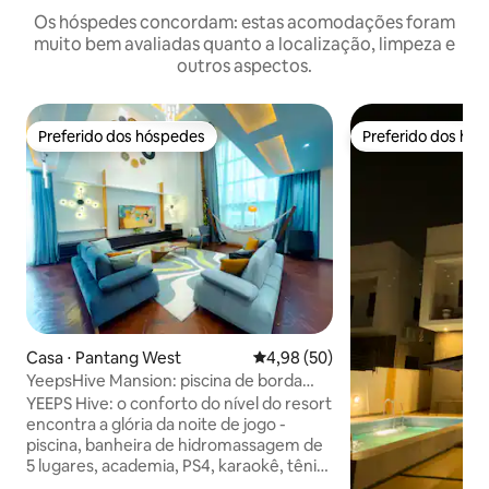
Os hóspedes concordam: estas acomodações foram
muito bem avaliadas quanto a localização, limpeza e
outros aspectos.
Preferido dos hóspedes
Preferido dos hó
Preferido dos hóspedes
Preferido dos hó
Casa ⋅ Pantang West
4,98 de uma avaliação média de
4,98 (50)
YeepsHive Mansion: piscina de borda
infinita, lounge e academia
YEEPS Hive: o conforto do nível do resort
encontra a glória da noite de jogo -
piscina, banheira de hidromassagem de
5 lugares, academia, PS4, karaokê, tênis
de mesa, mesa de sinuca, dardos,