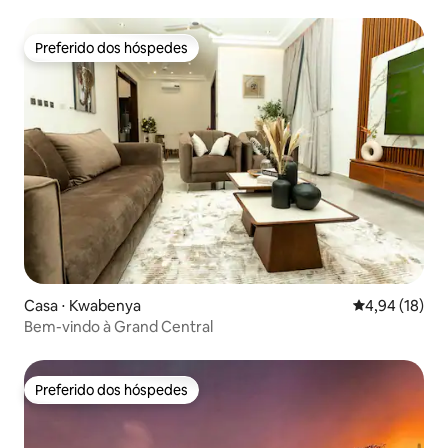
gratuito do aeroporto
Preferido dos hóspedes
Preferido dos hóspedes
Casa ⋅ Kwabenya
4,94 de uma a
4,94 (18)
Bem-vindo à Grand Central
Preferido dos hóspedes
Preferido dos hóspedes