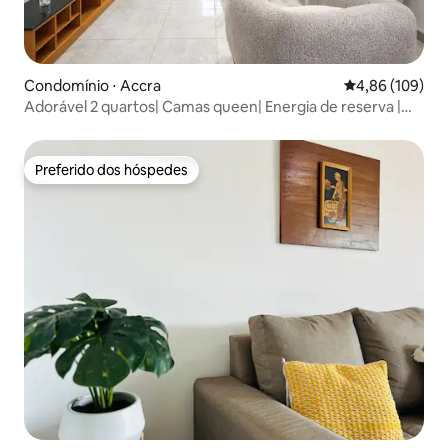
Condomínio ⋅ Accra
4,86 de uma av
4,86 (109)
Adorável 2 quartos| Camas queen| Energia de reserva |
Wifi
Preferido dos hóspedes
Preferido dos hóspedes