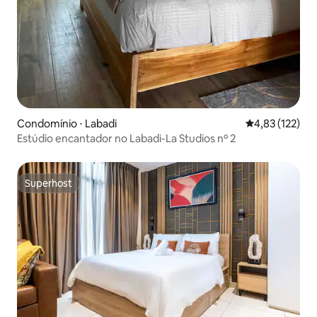
Condomínio ⋅ Labadi
4,83 de uma av
4,83 (122)
Estúdio encantador no Labadi-La Studios nº 2
Superhost
Superhost