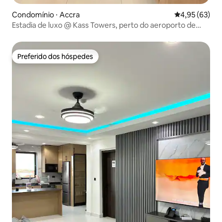
Condomínio ⋅ Accra
4,95 de uma a
4,95 (63)
Estadia de luxo @ Kass Towers, perto do aeroporto de
ACRA
Preferido dos hóspedes
Preferido dos hóspedes