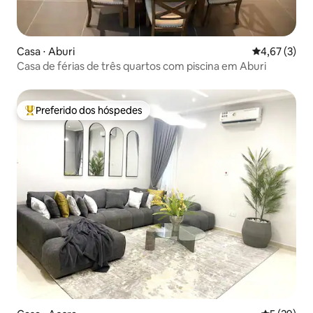
Casa ⋅ Aburi
4,67 de uma 
4,67 (3)
Casa de férias de três quartos com piscina em Aburi
Preferido dos hóspedes
Entre os melhores preferidos dos hóspedes