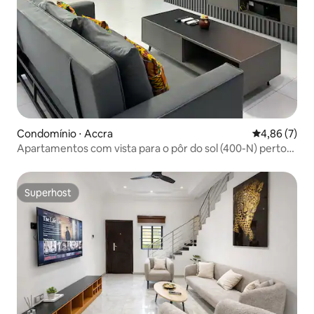
Condomínio ⋅ Accra
4,86 de uma 
4,86 (7)
Apartamentos com vista para o pôr do sol (400-N) perto
do aeroporto
Superhost
Superhost