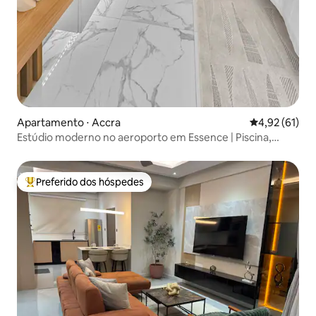
Apartamento ⋅ Accra
4,92 de uma a
4,92 (61)
Estúdio moderno no aeroporto em Essence | Piscina,
academia, Wi-Fi
Preferido dos hóspedes
Entre os melhores preferidos dos hóspedes