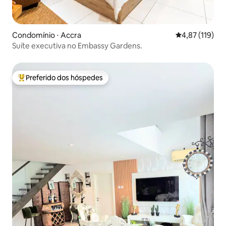
Condomínio ⋅ Accra
4,87 de uma av
4,87 (119)
Suíte executiva no Embassy Gardens.
Preferido dos hóspedes
Entre os melhores preferidos dos hóspedes