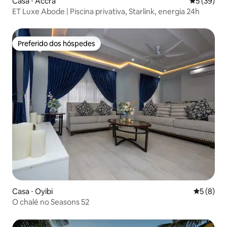
Casa ⋅ Accra
5 de uma a
5 (39)
ET Luxe Abode | Piscina privativa, Starlink, energia 24h
Preferido dos hóspedes
Preferido dos hóspedes
Casa ⋅ Oyibi
5 de uma 
5 (8)
O chalé no Seasons 52