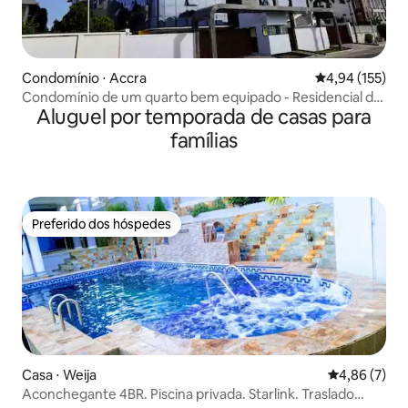
Condomínio ⋅ Accra
4,94 de uma av
4,94 (155)
Condomínio de um quarto bem equipado - Residencial do
Aluguel por temporada de casas para
Aeroporto
famílias
Preferido dos hóspedes
Preferido dos hóspedes
Casa ⋅ Weija
4,86 de uma 
4,86 (7)
Aconchegante 4BR. Piscina privada. Starlink. Traslado