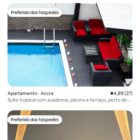
Preferido dos hóspedes
Preferido dos hóspedes
Apartamento ⋅ Accra
4,89 de uma a
4,89 (27)
Suíte tropical com academia, piscina e terraço, perto de
Aburi
Preferido dos hóspedes
Preferido dos hóspedes