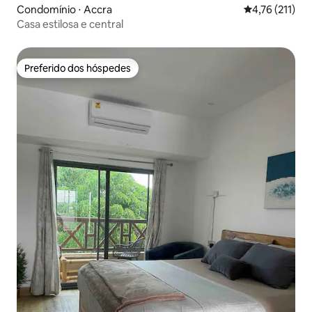
Condomínio ⋅ Accra
4,76 de uma av
4,76 (211)
Casa estilosa e central
Preferido dos hóspedes
Preferido dos hóspedes