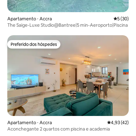
Apartamento ⋅ Accra
5 de uma a
5 (30)
The Saige-Luxe Studio@Bantree|5 min-Aeroporto|Piscina
Preferido dos hóspedes
Preferido dos hóspedes
Apartamento ⋅ Accra
4,93 de uma a
4,93 (42)
Aconchegante 2 quartos com piscina e academia