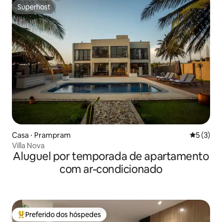
Superhost
Superhost
Casa ⋅ Prampram
5 de uma 
5 (3)
Villa Nova
Aluguel por temporada de apartamento
com ar-condicionado
Preferido dos hóspedes
Entre os melhores preferidos dos hóspedes