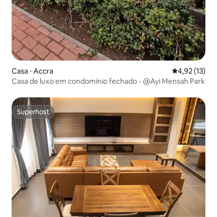
Casa ⋅ Accra
4,92 de uma a
4,92 (13)
Casa de luxo em condomínio fechado - @Ayi Mensah Park
Superhost
Superhost