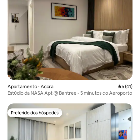
Apartamento ⋅ Accra
5 de uma a
5 (41)
Estúdio da NASA Apt @ Bantree - 5 minutos do Aeroporto
Preferido dos hóspedes
Preferido dos hóspedes