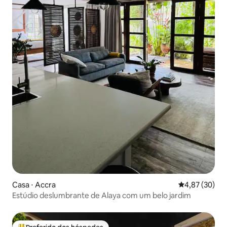
Casa ⋅ Accra
4,87 de uma a
4,87 (30)
Estúdio deslumbrante de Alaya com um belo jardim