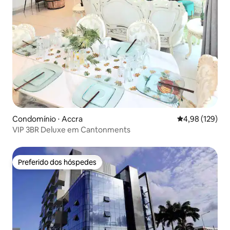
Condomínio ⋅ Accra
4,98 de uma av
4,98 (129)
VIP 3BR Deluxe em Cantonments
Preferido dos hóspedes
Preferido dos hóspedes