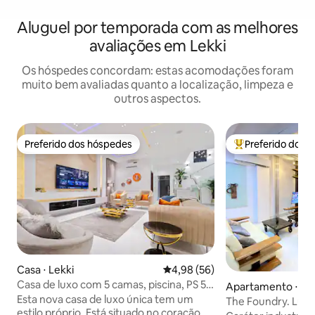
Aluguel por temporada com as melhores
avaliações em Lekki
Os hóspedes concordam: estas acomodações foram
muito bem avaliadas quanto a localização, limpeza e
outros aspectos.
Preferido dos hóspedes
Preferido dos 
Preferido dos hóspedes
Entre os melhore
Casa ⋅ Lekki
4,98 de uma avaliação média de
4,98 (56)
Casa de luxo com 5 camas, piscina, PS 5 e
Apartamento ⋅ Pen
sinuca em Lekki
Esta nova casa de luxo única tem um
Lekki
The Foundry. Luxo
estilo próprio. Está situado no coração