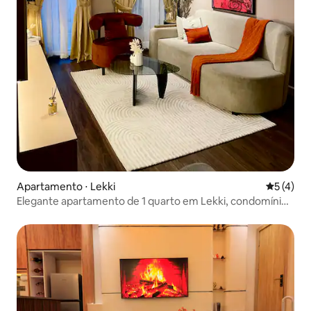
Apartamento ⋅ Lekki
5 de uma 
5 (4)
Elegante apartamento de 1 quarto em Lekki, condomínio
seguro e Wi-Fi