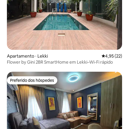
Apartamento ⋅ Lekki
4,95 de uma a
4,95 (22)
Flower by Gini 2BR SmartHome em Lekki–Wi-Fi rápido
Preferido dos hóspedes
Preferido dos hóspedes