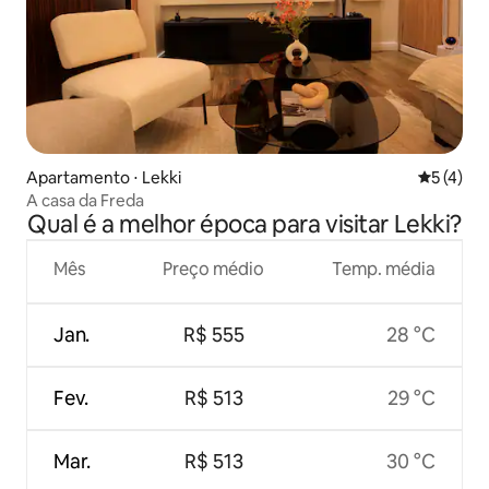
Apartamento ⋅ Lekki
5 de uma 
5 (4)
A casa da Freda
Qual é a melhor época para visitar Lekki?
Mês
Preço médio
Temp. média
Jan.
R$ 555
28 °C
Fev.
R$ 513
29 °C
Mar.
R$ 513
30 °C