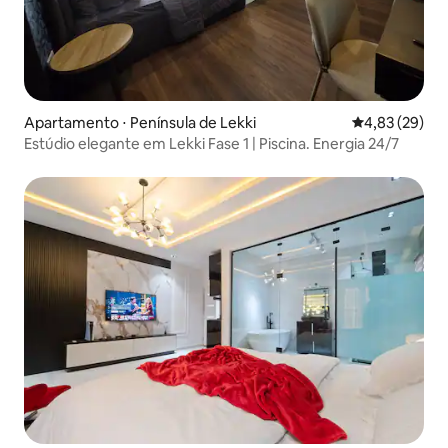
Apartamento ⋅ Península de Lekki
4,83 de uma a
4,83 (29)
Estúdio elegante em Lekki Fase 1 | Piscina. Energia 24/7