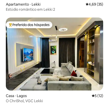
Apartamento ⋅ Lekki
4,69 de uma a
4,69 (35)
Estúdio romântico em Lekki 2
Preferido dos hóspedes
Entre os melhores preferidos dos hóspedes
Casa ⋅ Lagos
5 de uma a
5 (12)
O ChriShol, VGC Lekki