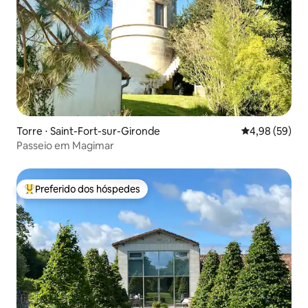
Torre ⋅ Saint-Fort-sur-Gironde
4,98 de uma a
4,98 (59)
Passeio em Magimar
Preferido dos hóspedes
Entre os melhores preferidos dos hóspedes