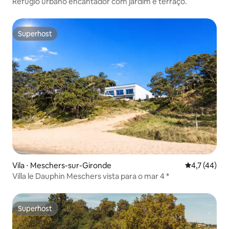
Refúgio urbano encantador com jardim e terraço.
Superhost
Superhost
Vila ⋅ Meschers-sur-Gironde
4,7 de uma a
4,7 (44)
Villa le Dauphin Meschers vista para o mar 4 *
Superhost
Superhost