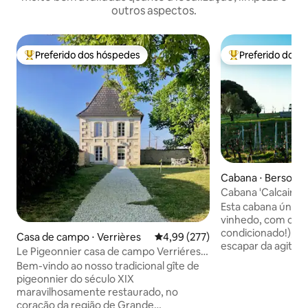
outros aspectos.
Preferido dos hóspedes
Preferido dos 
Entre os melhores preferidos dos hóspedes
Entre os melhore
Cabana ⋅ Berson
Cabana 'Calcaire'
condicionado
Esta cabana única
vinhedo, com cozi
condicionado!), é 
Casa de campo ⋅ Verrières
4,99 de uma avaliação média de 
4,99 (277)
escapar da agitaçã
Le Pigeonnier casa de campo Verriéres,
Relaxe e recarreg
Cognac
Bem-vindo ao nosso tradicional gîte de
refúgio privativo e
pigeonnier do século XIX
ao lado das videir
maravilhosamente restaurado, no
oliveiras jovens d
coração da região de Grande