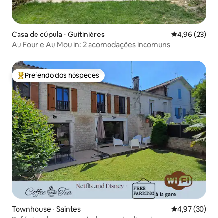
Casa de cúpula ⋅ Guitinières
4,96 de uma a
4,96 (23)
Au Four e Au Moulin: 2 acomodações incomuns
Preferido dos hóspedes
Entre os melhores preferidos dos hóspedes
Townhouse ⋅ Saintes
4,97 de uma a
4,97 (30)