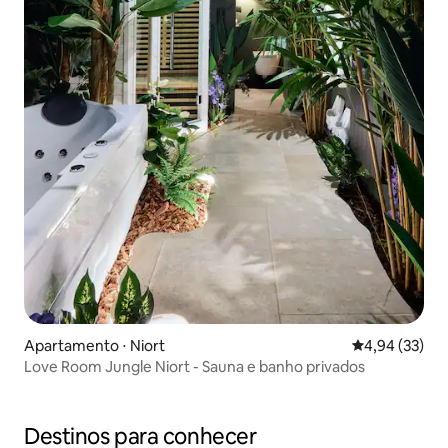
Apartamento ⋅ Niort
4,94 de uma a
4,94 (33)
Love Room Jungle Niort - Sauna e banho privados
Destinos para conhecer