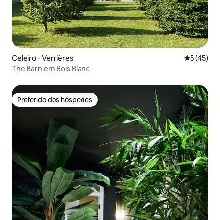
Celeiro ⋅ Verrières
5 de uma a
5 (45)
The Barn em Bois Blanc
Preferido dos hóspedes
Preferido dos hóspedes