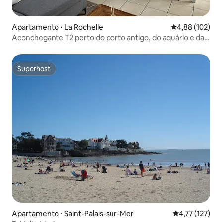
Apartamento ⋅ La Rochelle
4,88 de uma av
4,88 (102)
Aconchegante T2 perto do porto antigo, do aquário e da
estação de trem
Superhost
Superhost
Apartamento ⋅ Saint-Palais-sur-Mer
4,77 de uma av
4,77 (127)