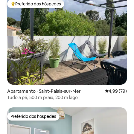
Preferido dos hóspedes
Entre os melhores preferidos dos hóspedes
Apartamento ⋅ Saint-Palais-sur-Mer
4,99 de uma a
4,99 (79)
Tudo a pé, 500 m praia, 200 m lago
Preferido dos hóspedes
Preferido dos hóspedes