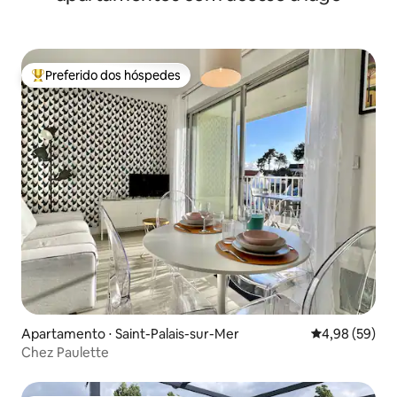
Preferido dos hóspedes
Entre os melhores preferidos dos hóspedes
Apartamento ⋅ Saint-Palais-sur-Mer
4,98 de uma a
4,98 (59)
Chez Paulette