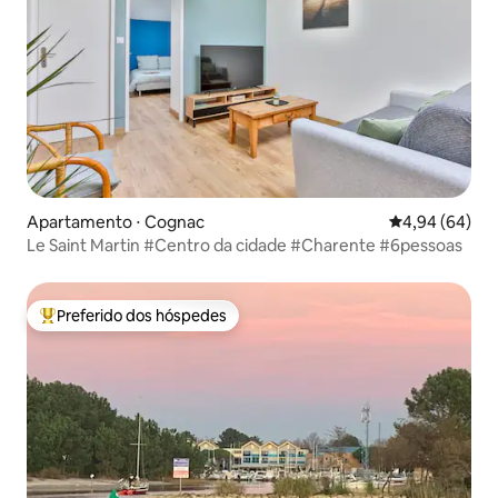
Apartamento ⋅ Cognac
4,94 de uma av
4,94 (64)
Le Saint Martin #Centro da cidade #Charente #6pessoas
Preferido dos hóspedes
Entre os melhores preferidos dos hóspedes