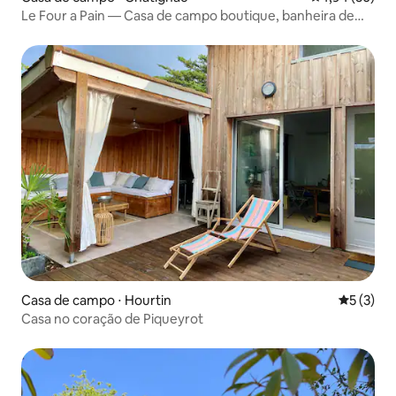
Le Four a Pain — Casa de campo boutique, banheira de
hidromassagem e piscina
Casa de campo ⋅ Hourtin
5 de uma 
5 (3)
Casa no coração de Piqueyrot