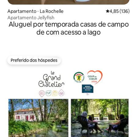
Apartamento ⋅ La Rochelle
4,85 de uma av
4,85 (136)
Apartamento Jellyfish
Aluguel por temporada casas de campo
de com acesso a lago
Preferido dos hóspedes
Preferido dos hóspedes