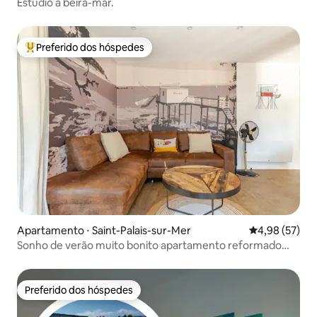
Estúdio à beira-mar.
Preferido dos hóspedes
Entre os melhores preferidos dos hóspedes
Apartamento ⋅ Saint-Palais-sur-Mer
4,98 de uma a
4,98 (57)
Sonho de verão muito bonito apartamento reformado
100 m praia
Preferido dos hóspedes
Preferido dos hóspedes