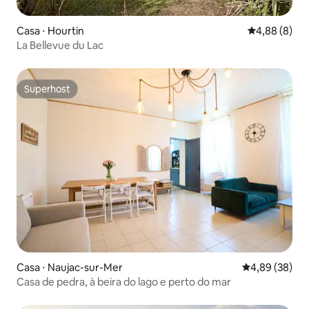
Casa ⋅ Hourtin
4,88 de uma 
4,88 (8)
La Bellevue du Lac
Superhost
Superhost
Casa ⋅ Naujac-sur-Mer
4,89 de uma a
4,89 (38)
Casa de pedra, à beira do lago e perto do mar