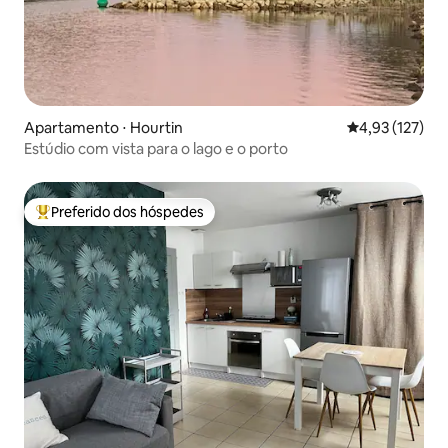
Apartamento ⋅ Hourtin
4,93 de uma av
4,93 (127)
Estúdio com vista para o lago e o porto
Preferido dos hóspedes
Entre os melhores preferidos dos hóspedes