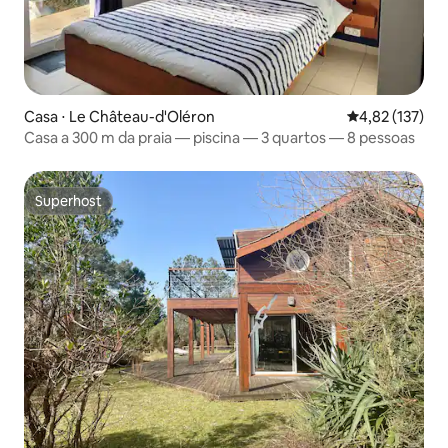
Casa ⋅ Le Château-d'Oléron
4,82 de uma av
4,82 (137)
Casa a 300 m da praia — piscina — 3 quartos — 8 pessoas
Superhost
Superhost