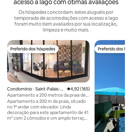
acesso a lago com ótimas avaliações
Os hóspedes concordam: estes aluguéis por
temporada de acomodações com acesso a lago
foram muito bem avaliados por sua localização,
limpeza e muito mais.
Preferido dos hóspedes
Preferido dos hó
Preferido dos hóspedes
Preferido dos hó
Condomínio ⋅ Saint-Palais-s
4,92 de uma avaliação média de 
4,92 (165)
ur-Mer
Apartamento a 200 metros da praia de
St Palais Sur Mer
Apartamento a 200 m da praia, situado
no 1º andar com elevador. Linda
decoração para este apartamento de 41
m² com 2 cômodos e um amplo terraço
de 6 m². Hall de entrada com espaço de
armazenamento. Sala de estar com sofá