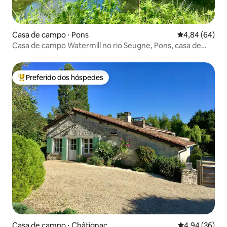
Casa de campo ⋅ Pons
4,84 de uma av
4,84 (64)
Casa de campo Watermill no rio Seugne, Pons, casa de
campo 2
Preferido dos hóspedes
Entre os melhores preferidos dos hóspedes
Casa de campo ⋅ Châtignac
4,94 de uma a
4,94 (36)