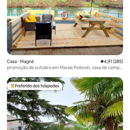
Casa ⋅ Magné
4,91 de uma av
4,91 (285)
promoção de outubro em Marais Poitevin, casa de campo
à beira da água
Preferido dos hóspedes
Entre os melhores preferidos dos hóspedes