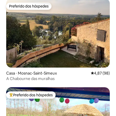
Preferido dos hóspedes
Preferido dos hóspedes
Casa ⋅ Mosnac-Saint-Simeux
4,87 de uma a
4,87 (98)
A Chabourne das muralhas
Preferido dos hóspedes
Entre os melhores preferidos dos hóspedes