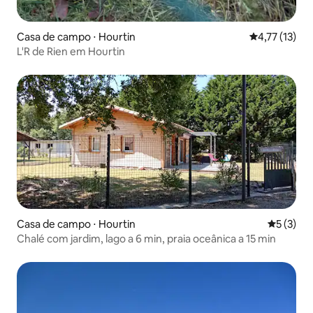
Casa de campo ⋅ Hourtin
4,77 de uma a
4,77 (13)
L'R de Rien em Hourtin
Casa de campo ⋅ Hourtin
5 de uma 
5 (3)
Chalé com jardim, lago a 6 min, praia oceânica a 15 min