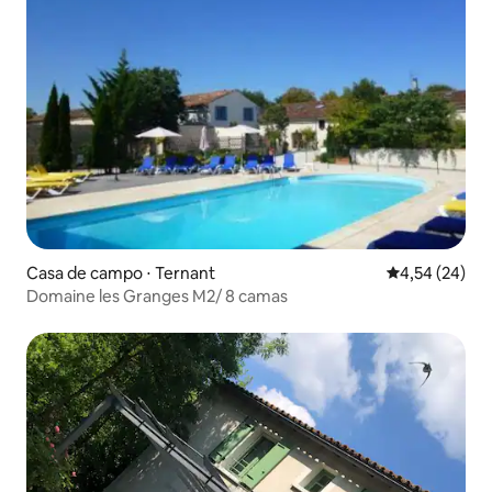
Casa de campo ⋅ Ternant
4,54 de uma a
4,54 (24)
Domaine les Granges M2/ 8 camas