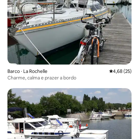
Barco ⋅ La Rochelle
4,68 de uma a
4,68 (25)
Charme, calma e prazer a bordo