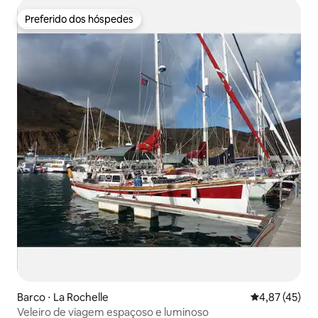
Preferido dos hóspedes
Preferido dos hóspedes
Barco ⋅ La Rochelle
4,87 de uma a
4,87 (45)
Veleiro de viagem espaçoso e luminoso