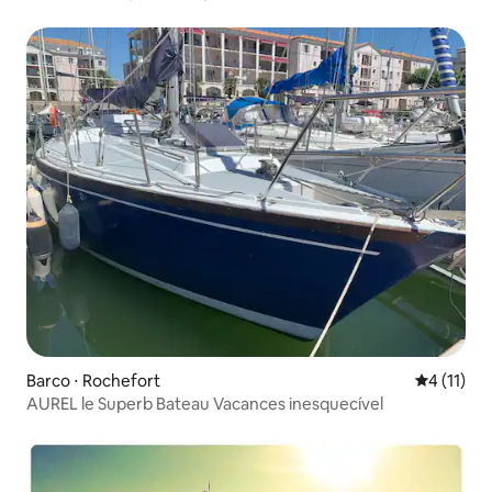
Barco ⋅ Rochefort
4 de uma a
4 (11)
AUREL le Superb Bateau Vacances inesquecível