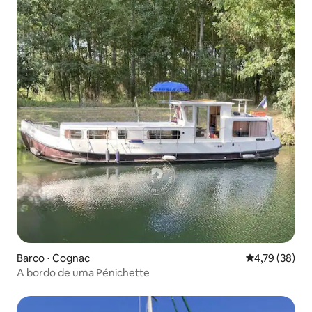
Barco ⋅ Cognac
4,79 de uma a
4,79 (38)
A bordo de uma Pénichette