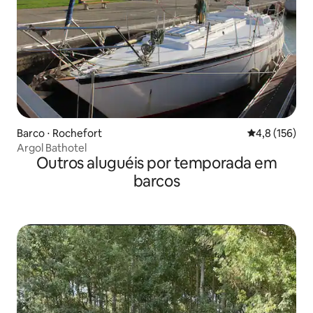
Barco ⋅ Rochefort
4,8 de uma av
4,8 (156)
Argol Bathotel
Outros aluguéis por temporada em
barcos