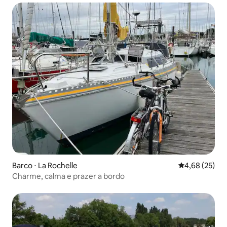
Barco ⋅ La Rochelle
4,68 de uma a
4,68 (25)
Charme, calma e prazer a bordo