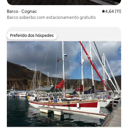
Barco ⋅ Cognac
4,64 de uma a
4,64 (11)
Barco soberbo com estacionamento gratuito
Preferido dos hóspedes
Preferido dos hóspedes