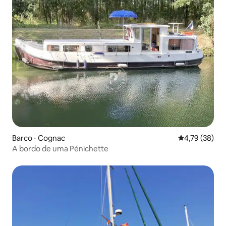
Barco ⋅ Cognac
4,79 de uma a
4,79 (38)
A bordo de uma Pénichette