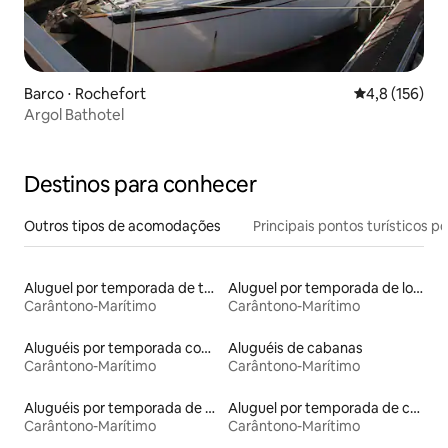
Barco ⋅ Rochefort
4,8 de uma av
4,8 (156)
Argol Bathotel
Destinos para conhecer
Outros tipos de acomodações
Principais pontos turísticos po
Aluguel por temporada de tendas
Aluguel por temporada de lofts
Carântono-Marítimo
Carântono-Marítimo
Aluguéis por temporada com café da manhã
Aluguéis de cabanas
Carântono-Marítimo
Carântono-Marítimo
Aluguéis por temporada de celeiros
Aluguel por temporada de casas de hóspedes
Carântono-Marítimo
Carântono-Marítimo