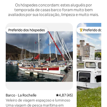
Os hóspedes concordam: estes aluguéis por
temporada de casas barco foram muito bem
avaliados por sua localização, limpeza e muito mais.
Preferido dos hóspedes
Preferido dos 
Preferido dos hóspedes
Entre os melhore
Barco ⋅ La Rochelle
4,87 de uma avaliação média de
4,87 (45)
Veleiro de viagem espaçoso e luminoso
Uma viagem de pesca marítima em