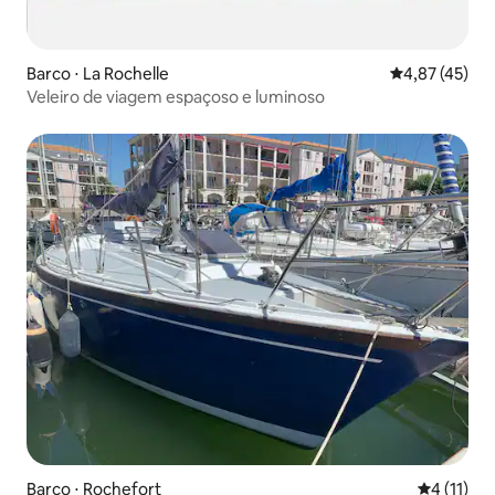
Barco ⋅ La Rochelle
4,87 de uma a
4,87 (45)
Veleiro de viagem espaçoso e luminoso
Barco ⋅ Rochefort
4 de uma a
4 (11)