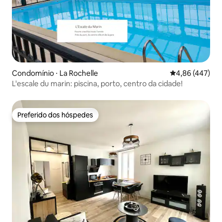
Condomínio ⋅ La Rochelle
4,86 de uma av
4,86 (447)
L'escale du marin: piscina, porto, centro da cidade!
Preferido dos hóspedes
Preferido dos hóspedes