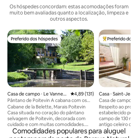
Os hóspedes concordam: estas acomodações foram
muito bem avaliadas quanto a localização, limpeza e
outros aspectos.
Preferido dos hóspedes
Preferido dos 
Preferido dos hóspedes
Entre os melhore
Casa de campo ⋅ Le Vannea
4,89 de uma avaliação média de 
4,89 (131)
Casa ⋅ Saint-Jean
u-Irleau
é
Pântano de Poitevin A cabana com os
Casa de campo la
pés na água
Vendée
Cabane de la Belette, Marais Poitevin
Respeito ao proto
Casa situada no coração do pântano
estabelecido pelo
selvagem de Poitevin, decorada com
campo de 130 m2 
cuidado e com muitas comodidades.
antigo celeiro dist
Comodidades populares para aluguel
Amplo terraço privado com vistas
Térreo: sala de es
deslumbrantes de um lago particular,
americana e sala d