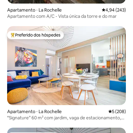
Apartamento ⋅ La Rochelle
4,94 de uma ava
4,94 (243)
Apartamento com A/C - Vista única da torre e do mar
Preferido dos hóspedes
Entre os melhores preferidos dos hóspedes
Apartamento ⋅ La Rochelle
5 de uma av
5 (208)
“Signature” 60 m² com jardim, vaga de estacionamento,
ar-condicionado, Wi-Fi e Netflix