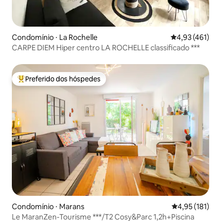
Condomínio ⋅ La Rochelle
4,93 de uma av
4,93 (461)
CARPE DIEM Hiper centro LA ROCHELLE classificado ***
Preferido dos hóspedes
Entre os melhores preferidos dos hóspedes
Condomínio ⋅ Marans
4,95 de uma av
4,95 (181)
Le MaranZen-Tourisme ***/T2 Cosy&Parc 1,2h+Piscina