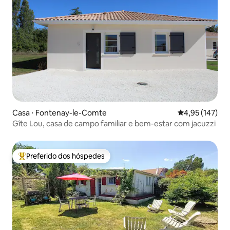
Casa ⋅ Fontenay-le-Comte
4,95 de uma av
4,95 (147)
Gîte Lou, casa de campo familiar e bem-estar com jacuzzi
Preferido dos hóspedes
Entre os melhores preferidos dos hóspedes