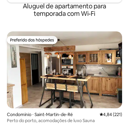
Aluguel de apartamento para
temporada com Wi-Fi
Preferido dos hóspedes
Preferido dos hóspedes
Condomínio ⋅ Saint-Martin-de-Ré
4,84 de uma av
4,84 (221)
Perto do porto, acomodações de luxo Sauna