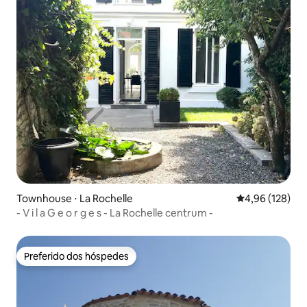
Townhouse ⋅ La Rochelle
4,96 de uma av
4,96 (128)
- V i l a G e o r g e s - La Rochelle centrum -
Preferido dos hóspedes
Preferido dos hóspedes