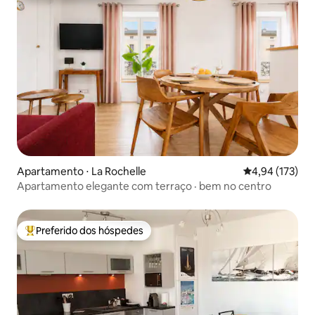
Apartamento ⋅ La Rochelle
4,94 de uma av
4,94 (173)
Apartamento elegante com terraço · bem no centro
Preferido dos hóspedes
Entre os melhores preferidos dos hóspedes