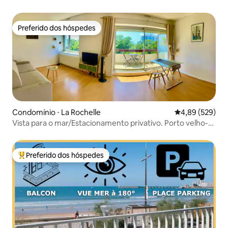
Preferido dos hóspedes
Preferido dos hóspedes
Condomínio ⋅ La Rochelle
4,89 de uma ava
4,89 (529)
Vista para o mar/Estacionamento privativo. Porto velho-
praia 15 minutos a pé.
Preferido dos hóspedes
Entre os melhores preferidos dos hóspedes