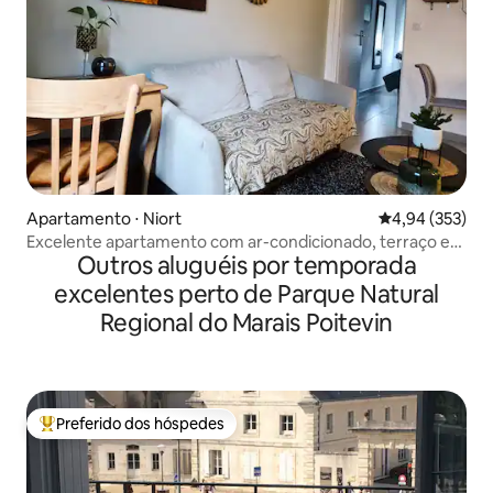
Apartamento ⋅ Niort
4,94 de uma av
4,94 (353)
Excelente apartamento com ar-condicionado, terraço e
Outros aluguéis por temporada
estacionamento privativo
excelentes perto de Parque Natural
Regional do Marais Poitevin
Preferido dos hóspedes
Entre os melhores preferidos dos hóspedes