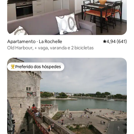
Apartamento ⋅ La Rochelle
4,94 de uma av
4,94 (641)
Old Harbour, + vaga, varanda e 2 bicicletas
Preferido dos hóspedes
Entre os melhores preferidos dos hóspedes