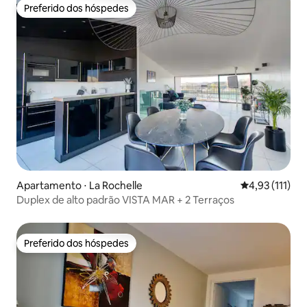
Preferido dos hóspedes
Preferido dos hóspedes
Apartamento ⋅ La Rochelle
4,93 de uma av
4,93 (111)
Duplex de alto padrão VISTA MAR + 2 Terraços
Preferido dos hóspedes
Preferido dos hóspedes