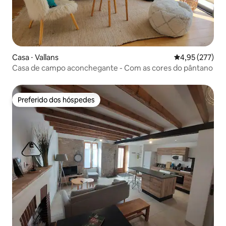
Casa ⋅ Vallans
4,95 de uma av
4,95 (277)
Casa de campo aconchegante - Com as cores do pântano
Preferido dos hóspedes
Preferido dos hóspedes