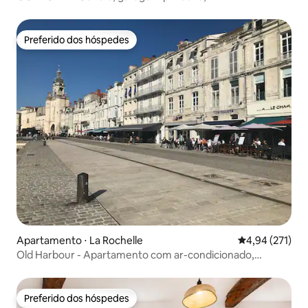
CONDICIONADO e Canal+
Preferido dos hóspedes
Preferido dos hóspedes
Apartamento ⋅ La Rochelle
4,94 de uma av
4,94 (271)
Old Harbour - Apartamento com ar-condicionado,
espaçoso e aconchegante
Preferido dos hóspedes
Preferido dos hóspedes