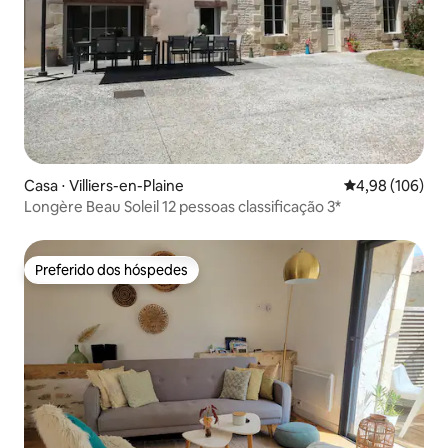
Casa ⋅ Villiers-en-Plaine
4,98 de uma av
4,98 (106)
Longère Beau Soleil 12 pessoas classificação 3*
Preferido dos hóspedes
Preferido dos hóspedes