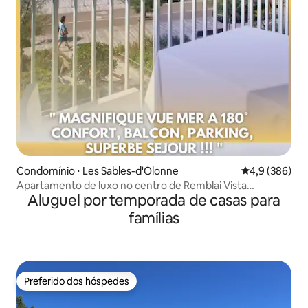
Condomínio ⋅ Les Sables-d'Olonne
4,9 de uma av
4,9 (386)
Apartamento de luxo no centro de Remblai Vista
Aluguel por temporada de casas para
deslumbrante para o mar
famílias
Preferido dos hóspedes
Preferido dos hóspedes