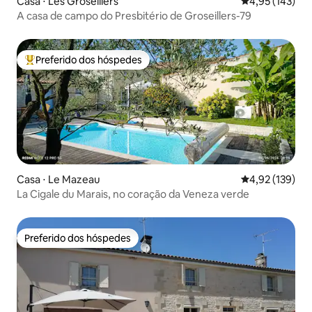
Casa ⋅ Les Groseillers
4,95 de uma av
4,95 (143)
A casa de campo do Presbitério de Groseillers-79
Preferido dos hóspedes
Entre os melhores preferidos dos hóspedes
Casa ⋅ Le Mazeau
4,92 de uma av
4,92 (139)
La Cigale du Marais, no coração da Veneza verde
Preferido dos hóspedes
Preferido dos hóspedes