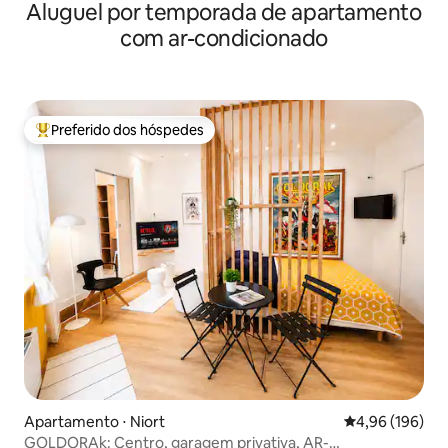
Aluguel por temporada de apartamento
com ar-condicionado
Preferido dos hóspedes
Entre os melhores preferidos dos hóspedes
Apartamento ⋅ Niort
4,96 de uma av
4,96 (196)
GOLDORAk: Centro, garagem privativa, AR-