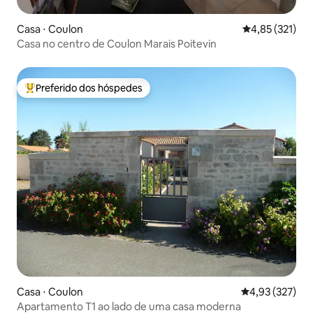
Casa ⋅ Coulon
4,85 de uma av
4,85 (321)
Casa no centro de Coulon Marais Poitevin
Preferido dos hóspedes
Entre os melhores preferidos dos hóspedes
Casa ⋅ Coulon
4,93 de uma av
4,93 (327)
Apartamento T1 ao lado de uma casa moderna