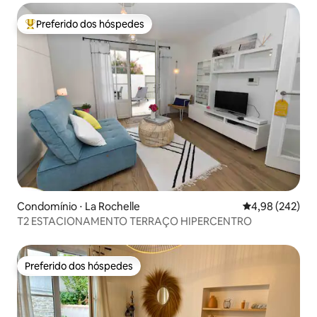
Preferido dos hóspedes
Entre os melhores preferidos dos hóspedes
Condomínio ⋅ La Rochelle
4,98 de uma ava
4,98 (242)
T2 ESTACIONAMENTO TERRAÇO HIPERCENTRO
Preferido dos hóspedes
Preferido dos hóspedes