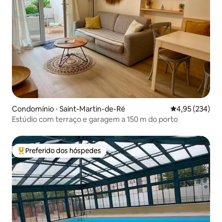
Condomínio ⋅ Saint-Martin-de-Ré
4,95 de uma av
4,95 (234)
Estúdio com terraço e garagem a 150 m do porto
Preferido dos hóspedes
Entre os melhores preferidos dos hóspedes