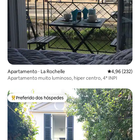
Apartamento ⋅ La Rochelle
4,96 de uma av
4,96 (232)
Apartamento muito luminoso, hiper centro, 4* INPI
Preferido dos hóspedes
Entre os melhores preferidos dos hóspedes