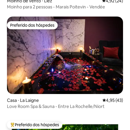
Moinho de vento ⋅ Liez
4,92 de uma a
4,92 (24)
Moinho para 2 pessoas - Marais Poitevin - Vendée
Preferido dos hóspedes
Preferido dos hóspedes
Casa ⋅ La Laigne
4,95 de uma a
4,95 (43)
Love Room Spa & Sauna - Entre La Rochelle/Niort
Preferido dos hóspedes
Entre os melhores preferidos dos hóspedes