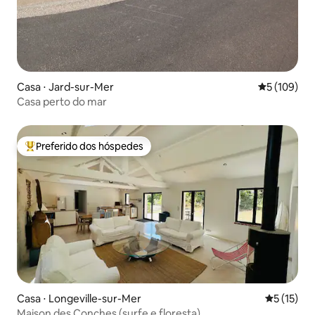
Casa ⋅ Jard-sur-Mer
5 de uma av
5 (109)
Casa perto do mar
Preferido dos hóspedes
Entre os melhores preferidos dos hóspedes
Casa ⋅ Longeville-sur-Mer
5 de uma a
5 (15)
Maison des Conches (surfe e floresta)