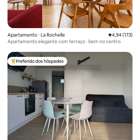
Apartamento ⋅ La Rochelle
4,94 de uma av
4,94 (173)
Apartamento elegante com terraço · bem no centro
Preferido dos hóspedes
Entre os melhores preferidos dos hóspedes