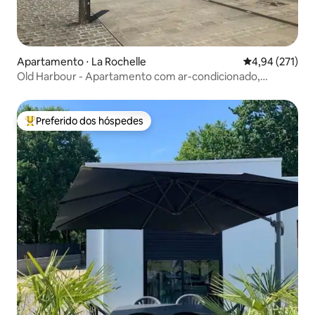
Apartamento ⋅ La Rochelle
4,94 de uma av
4,94 (271)
Old Harbour - Apartamento com ar-condicionado,
espaçoso e aconchegante
Preferido dos hóspedes
Entre os melhores preferidos dos hóspedes