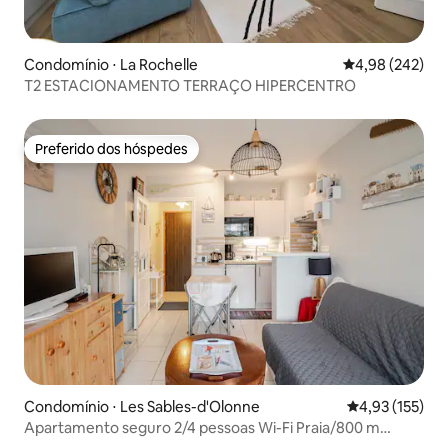
Condomínio ⋅ La Rochelle
4,98 de uma ava
4,98 (242)
T2 ESTACIONAMENTO TERRAÇO HIPERCENTRO
Preferido dos hóspedes
Preferido dos hóspedes
Condomínio ⋅ Les Sables-d'Olonne
4,93 de uma av
4,93 (155)
Apartamento seguro 2/4 pessoas Wi-Fi Praia/800 m
Porto/500 m