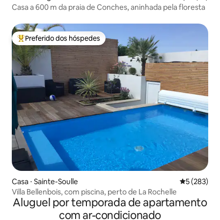
Casa a 600 m da praia de Conches, aninhada pela floresta
Preferido dos hóspedes
Entre os melhores preferidos dos hóspedes
Casa ⋅ Sainte-Soulle
5 de uma av
5 (283)
Villa Bellenbois, com piscina, perto de La Rochelle
Aluguel por temporada de apartamento
com ar-condicionado