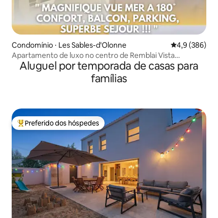
Condomínio ⋅ Les Sables-d'Olonne
4,9 de uma av
4,9 (386)
Apartamento de luxo no centro de Remblai Vista
Aluguel por temporada de casas para
deslumbrante para o mar
famílias
Preferido dos hóspedes
Entre os melhores preferidos dos hóspedes