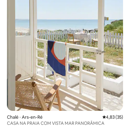
Chalé ⋅ Ars-en-Ré
4,83 de uma a
4,83 (35)
CASA NA PRAIA COM VISTA MAR PANORÂMICA