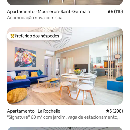
Apartamento ⋅ Mouilleron-Saint-Germain
5 de uma av
5 (110)
Acomodação nova com spa
Preferido dos hóspedes
Entre os melhores preferidos dos hóspedes
Apartamento ⋅ La Rochelle
5 de uma av
5 (208)
“Signature” 60 m² com jardim, vaga de estacionamento,
ar-condicionado, Wi-Fi e Netflix