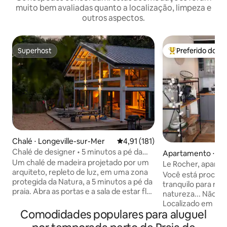
muito bem avaliadas quanto a localização, limpeza e
outros aspectos.
Superhost
Preferido dos 
Superhost
Entre os melhore
Chalé ⋅ Longeville-sur-Mer
4,91 de uma avaliação média de 
4,91 (181)
Chalé de designer • 5 minutos a pé da
Apartamento ⋅ Lon
praia • Sauna
Um chalé de madeira projetado por um
ur-Mer
Le Rocher, apart
arquiteto, repleto de luz, em uma zona
ACONCHEGANTE, 
Você está procur
protegida da Natura, a 5 minutos a pé da
pessoas, 100 m da 
tranquilo para rela
praia. Abra as portas e a sala de estar flui
natureza... Não pro
perfeitamente para o terraço. Respire o
Localizado em Long
aroma dos pinheiros e adormeça ao som
Comodidades populares para aluguel
poucos passos da b
das ondas. Enquanto as crianças
Rocher, entre o mar, as dunas e a