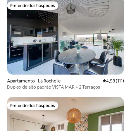
Preferido dos hóspedes
Preferido dos hóspedes
Apartamento ⋅ La Rochelle
4,93 de uma av
4,93 (111)
Duplex de alto padrão VISTA MAR + 2 Terraços
Preferido dos hóspedes
Preferido dos hóspedes