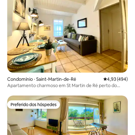
Condomínio ⋅ Saint-Martin-de-Ré
4,93 de uma av
4,93 (494)
Apartamento charmoso em St Martin de Ré perto do
porto
Preferido dos hóspedes
Preferido dos hóspedes