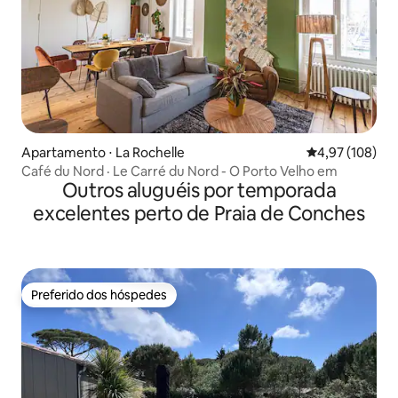
Apartamento ⋅ La Rochelle
4,97 de uma av
4,97 (108)
Café du Nord · Le Carré du Nord - O Porto Velho em
Outros aluguéis por temporada
excelentes perto de Praia de Conches
Preferido dos hóspedes
Preferido dos hóspedes