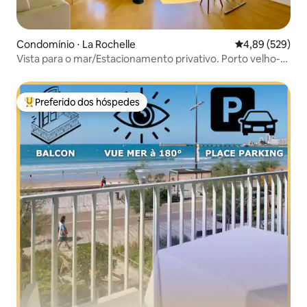
Condomínio ⋅ La Rochelle
4,89 de uma ava
4,89 (529)
Vista para o mar/Estacionamento privativo. Porto velho-
praia 15 minutos a pé.
Preferido dos hóspedes
Entre os melhores preferidos dos hóspedes