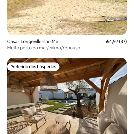
Casa ⋅ Longeville-sur-Mer
4,97 de uma a
4,97 (37)
Muito perto do mar/calmo/repouso
Preferido dos hóspedes
Preferido dos hóspedes