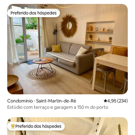
Preferido dos hóspedes
Preferido dos hóspedes
Condomínio ⋅ Saint-Martin-de-Ré
4,95 de uma av
4,95 (234)
Estúdio com terraço e garagem a 150 m do porto
Preferido dos hóspedes
Entre os melhores preferidos dos hóspedes