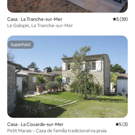
Casa ⋅ La Tranche-sur-Mer
5 de uma a
5 (39)
Le Galopin, La Tranche-sur-Mer
Superhost
Superhost
Casa ⋅ La Couarde-sur-Mer
5 de uma 
5 (3)
Petit Marais – Casa de família tradicional na praia