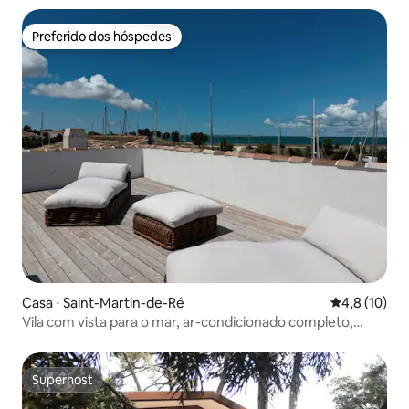
Preferido dos hóspedes
Preferido dos hóspedes
Casa ⋅ Saint-Martin-de-Ré
4,8 de uma a
4,8 (10)
Vila com vista para o mar, ar-condicionado completo,
piscina aquecida, sauna, academia
Superhost
Superhost