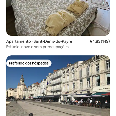
Apartamento ⋅ Saint-Denis-du-Payré
4,83 de uma av
4,83 (149)
Estúdio, novo e sem preocupações.
Preferido dos hóspedes
Preferido dos hóspedes