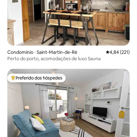
Condomínio ⋅ Saint-Martin-de-Ré
4,84 de uma av
4,84 (221)
Perto do porto, acomodações de luxo Sauna
Preferido dos hóspedes
Entre os melhores preferidos dos hóspedes