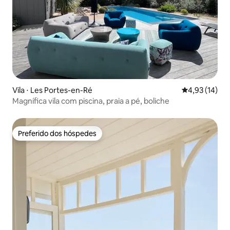
Vila ⋅ Les Portes-en-Ré
4,93 de uma a
4,93 (14)
Magnífica vila com piscina, praia a pé, boliche
Preferido dos hóspedes
Preferido dos hóspedes