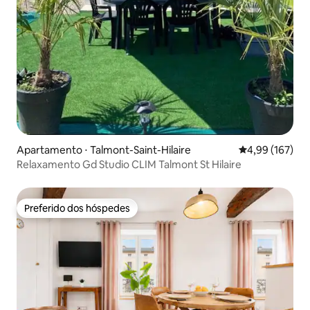
Apartamento ⋅ Talmont-Saint-Hilaire
4,99 de uma av
4,99 (167)
Relaxamento Gd Studio CLIM Talmont St Hilaire
Preferido dos hóspedes
Preferido dos hóspedes