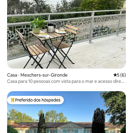
Casa ⋅ Meschers-sur-Gironde
5 de uma 
5 (6)
Casa para 10 pessoas com vista para o mar e acesso direto
à praia
Preferido dos hóspedes
Entre os melhores preferidos dos hóspedes