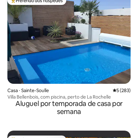
Preferido dos hóspedes
Entre os melhores preferidos dos hóspedes
Casa ⋅ Sainte-Soulle
5 de uma av
5 (283)
Villa Bellenbois, com piscina, perto de La Rochelle
Aluguel por temporada de casa por
semana