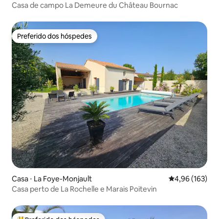
Casa de campo La Demeure du Château Bournac
Preferido dos hóspedes
Preferido dos hóspedes
Casa ⋅ La Foye-Monjault
4,96 de uma av
4,96 (163)
Casa perto de La Rochelle e Marais Poitevin