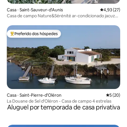
Casa ⋅ Saint-Sauveur-d'Aunis
4,93 de uma a
4,93 (27)
Casa de campo Nature&Sérénité ar-condicionado jacuzzi
de abril a setembro
Preferido dos hóspedes
Entre os melhores preferidos dos hóspedes
Casa ⋅ Saint-Pierre-d'Oléron
5 de uma a
5 (20)
La Douane de Sel d'Oléron - Casa de campo 4 estrelas
Aluguel por temporada de casa privativa