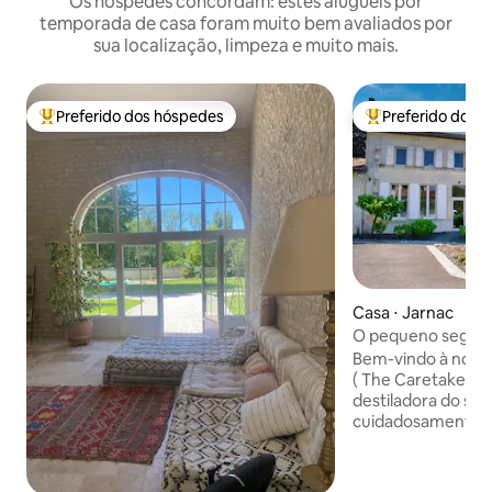
Os hóspedes concordam: estes aluguéis por
temporada de casa foram muito bem avaliados por
sua localização, limpeza e muito mais.
Preferido dos hóspedes
Preferido dos 
Entre os melhores preferidos dos hóspedes
Entre os melhore
Casa ⋅ Jarnac
O pequeno segre
Bem-vindo à nossa
( The Caretaker's
destiladora do séc
cuidadosamente r
lugar de design 
contemplação e r
Localizado ao lado