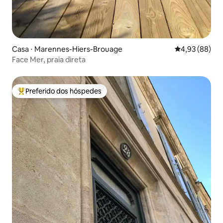
Casa ⋅ Marennes-Hiers-Brouage
4,93 de uma a
4,93 (88)
Face Mer, praia direta
Preferido dos hóspedes
Entre os melhores preferidos dos hóspedes