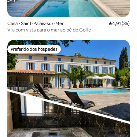
Casa ⋅ Saint-Palais-sur-Mer
4,91 de uma a
4,91 (35)
Vila com vista para o mar ao pé do Golfe
Preferido dos hóspedes
Preferido dos hóspedes