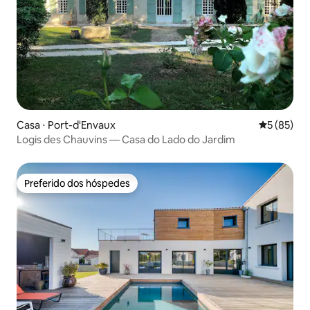
Casa ⋅ Port-d'Envaux
5 de uma a
5 (85)
Logis des Chauvins — Casa do Lado do Jardim
Preferido dos hóspedes
Preferido dos hóspedes