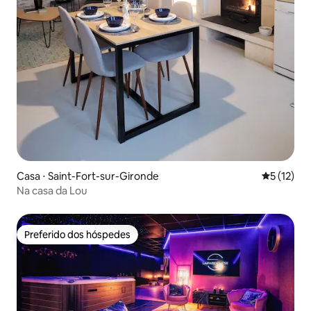
Casa ⋅ Saint-Fort-sur-Gironde
5 de uma a
5 (12)
Na casa da Lou
Preferido dos hóspedes
Preferido dos hóspedes