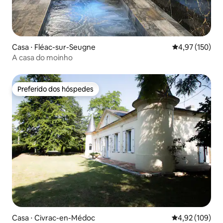
Casa ⋅ Fléac-sur-Seugne
4,97 de uma av
4,97 (150)
A casa do moinho
Preferido dos hóspedes
Preferido dos hóspedes
Casa ⋅ Civrac-en-Médoc
4,92 de uma av
4,92 (109)