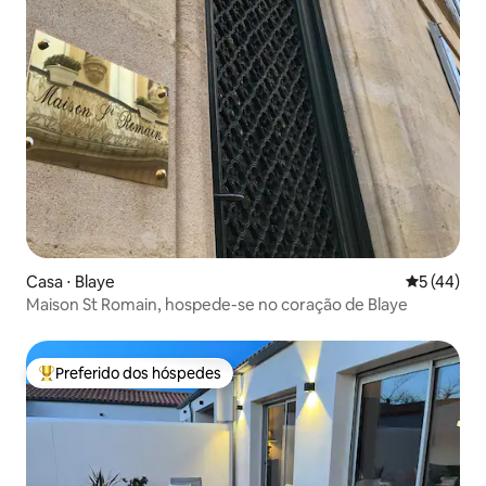
Casa ⋅ Blaye
5 de uma a
5 (44)
Maison St Romain, hospede-se no coração de Blaye
Preferido dos hóspedes
Entre os melhores preferidos dos hóspedes