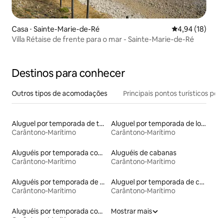
Casa ⋅ Sainte-Marie-de-Ré
4,94 de uma a
4,94 (18)
Villa Rétaise de frente para o mar - Sainte-Marie-de-Ré
Destinos para conhecer
Outros tipos de acomodações
Principais pontos turísticos po
Aluguel por temporada de tendas
Aluguel por temporada de lofts
Carântono-Marítimo
Carântono-Marítimo
Aluguéis por temporada com café da manhã
Aluguéis de cabanas
Carântono-Marítimo
Carântono-Marítimo
Aluguéis por temporada de celeiros
Aluguel por temporada de casas de hóspedes
Carântono-Marítimo
Carântono-Marítimo
Aluguéis por temporada com acesso à praia
Mostrar mais