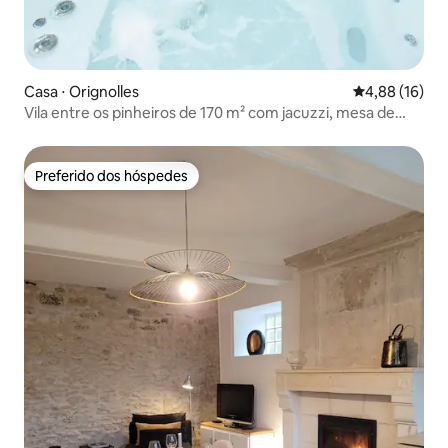
Casa ⋅ Orignolles
4,88 de uma a
4,88 (16)
Vila entre os pinheiros de 170 m² com jacuzzi, mesa de
bilhar, para 10 pessoas
Preferido dos hóspedes
Preferido dos hóspedes