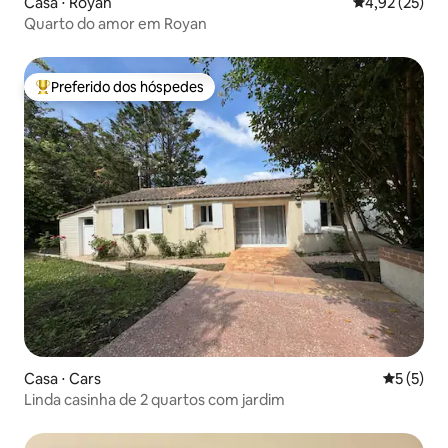
Casa ⋅ Royan
4,92 de uma a
4,92 (25)
Quarto do amor em Royan
Preferido dos hóspedes
Entre os melhores preferidos dos hóspedes
Casa ⋅ Cars
5 de uma 
5 (5)
Linda casinha de 2 quartos com jardim