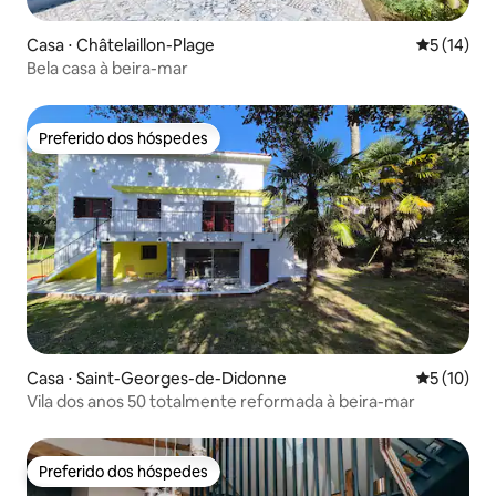
Casa ⋅ Châtelaillon-Plage
5 de uma a
5 (14)
Bela casa à beira-mar
Preferido dos hóspedes
Preferido dos hóspedes
Casa ⋅ Saint-Georges-de-Didonne
5 de uma a
5 (10)
Vila dos anos 50 totalmente reformada à beira-mar
Preferido dos hóspedes
Preferido dos hóspedes