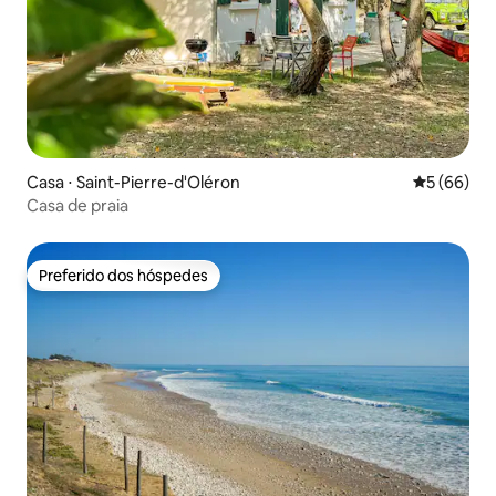
Casa ⋅ Saint-Pierre-d'Oléron
5 de uma a
5 (66)
Casa de praia
Preferido dos hóspedes
Preferido dos hóspedes