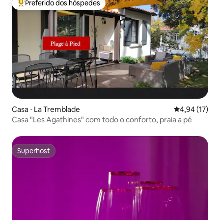
Preferido dos hóspedes
Entre os melhores preferidos dos hóspedes
Casa ⋅ La Tremblade
4,94 de uma a
4,94 (17)
Casa "Les Agathines" com todo o conforto, praia a pé
Superhost
Superhost