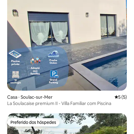
Casa ⋅ Soulac-sur-Mer
5 de uma 
5 (5)
La Soulacaise premium II - Villa Familiar com Piscina
Preferido dos hóspedes
Preferido dos hóspedes