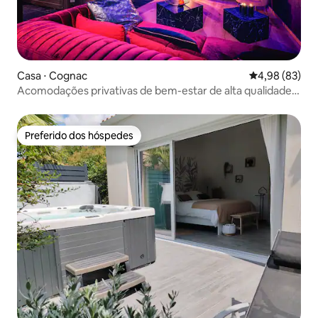
Casa ⋅ Cognac
4,98 de uma a
4,98 (83)
Acomodações privativas de bem-estar de alta qualidade
em Cognac
Preferido dos hóspedes
Preferido dos hóspedes