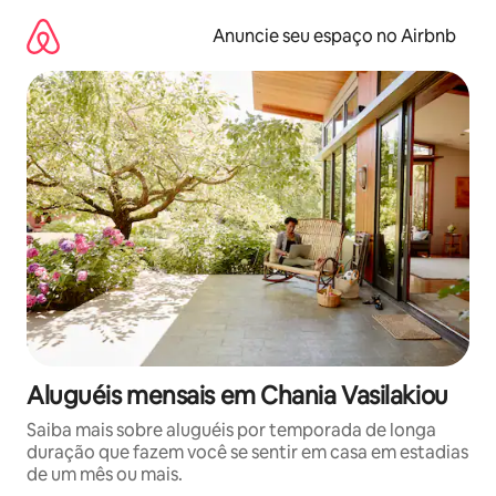
Pular
para
Anuncie seu espaço no Airbnb
o
conteúdo
Aluguéis mensais em Chania Vasilakiou
Saiba mais sobre aluguéis por temporada de longa
duração que fazem você se sentir em casa em estadias
de um mês ou mais.