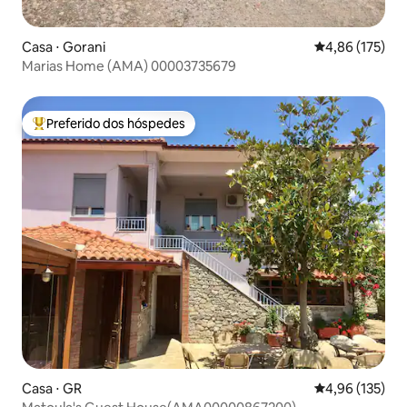
Casa ⋅ Gorani
4,86 de uma av
4,86 (175)
Marias Home (AMA) 00003735679
Preferido dos hóspedes
Entre os melhores preferidos dos hóspedes
Casa ⋅ GR
4,96 de uma av
4,96 (135)