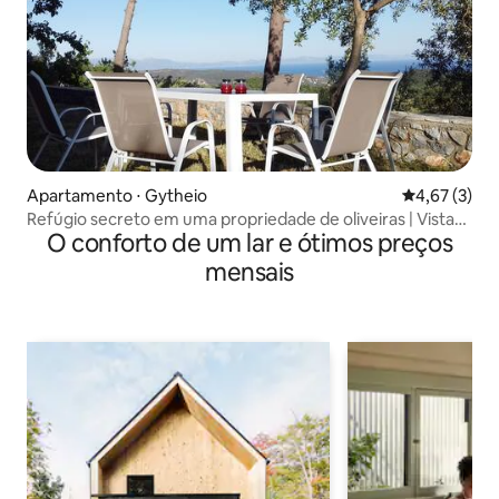
Apartamento ⋅ Gytheio
4,67 de uma 
4,67 (3)
Refúgio secreto em uma propriedade de oliveiras | Vistas
O conforto de um lar e ótimos preços
deslumbrantes
mensais