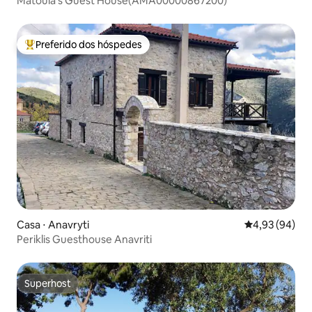
Matoula's Guest House(ΑΜΑ00000867200)
Preferido dos hóspedes
Entre os melhores preferidos dos hóspedes
Casa ⋅ Anavryti
4,93 de uma a
4,93 (94)
Periklis Guesthouse Anavriti
Superhost
Superhost