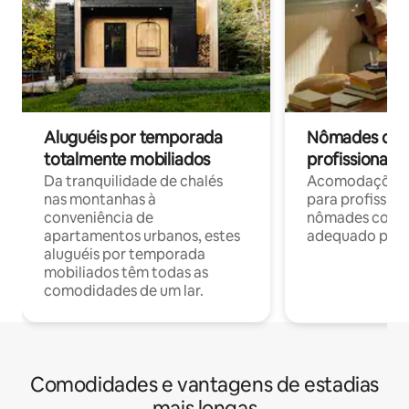
Aluguéis por temporada
Nômades digit
totalmente mobiliados
profissionais 
Da tranquilidade de chalés
Acomodações c
nas montanhas à
para profission
conveniência de
nômades com W
apartamentos urbanos, estes
adequado para 
aluguéis por temporada
mobiliados têm todas as
comodidades de um lar.
Comodidades e vantagens de estadias
mais longas