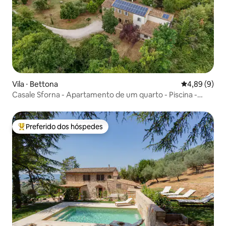
Vila ⋅ Bettona
4,89 de uma 
4,89 (9)
Casale Sforna - Apartamento de um quarto - Piscina -
ItalyWeGo
Preferido dos hóspedes
Entre os melhores preferidos dos hóspedes