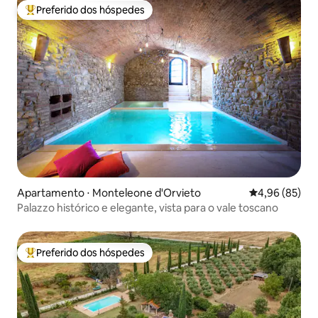
Preferido dos hóspedes
Entre os melhores preferidos dos hóspedes
Apartamento ⋅ Monteleone d'Orvieto
4,96 de uma a
4,96 (85)
Palazzo histórico e elegante, vista para o vale toscano
Preferido dos hóspedes
Entre os melhores preferidos dos hóspedes