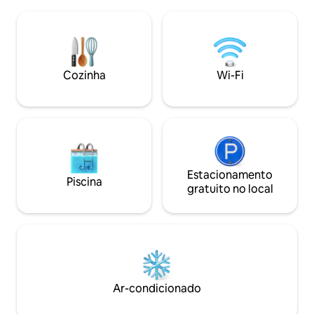
estacionamento no
acomodar confortavelmente até 8
serviços de ônibus
hóspedes. 3 quartos de casal com
supermercado a 1
banheiro privativo, TV, cofre.
restaurante pizzari
50 metros, farmáci
comprar bilhetes 
Cozinha
Wi-Fi
casa.
Estacionamento
Piscina
gratuito no local
Ar-condicionado