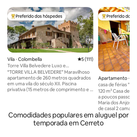
Preferido dos hóspedes
Preferido dos 
Entre os melhores preferidos dos hóspedes
Entre os melhore
Vila ⋅ Colombella
5 de uma avaliação média de 
5 (111)
Torre Villa Belvedere Luxo e
relaxamento com piscina
“TORRE VILLA BELVEDERE” Maravilhoso
apartamento de 260 metros quadrados
Apartamento ⋅ San
em uma vila do século XII. Piscina
degli Angeli
casa de férias "da 
privativa (15 metros de comprimento e 5
120 m² Casa de féri
metros de largura), mesa de bilhar, alvo
a poucos passos da
de dardos, amplo jardim, varanda de 80
Maria dos Anjos 3
metros quadrados, churrasqueira,
de casal 2 camas d
academia e área de relaxamento dentro
Comodidades populares em aluguel por
um terraço maravi
da torre. Estacionamento privativo
Assis e um grande
temporada em Cerreto
conveniente dentro da propriedade.
pode comer e rela
Estrategicamente localizada, a 12 km de
Wi-Fi, smart TV, a
Perugia, a 4 km da rodovia, pode