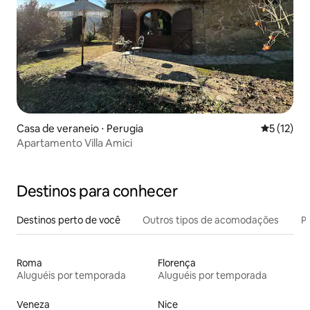
Casa de veraneio ⋅ Perugia
5 de uma a
5 (12)
Apartamento Villa Amici
Destinos para conhecer
Destinos perto de você
Outros tipos de acomodações
Pr
Roma
Florença
Aluguéis por temporada
Aluguéis por temporada
Veneza
Nice