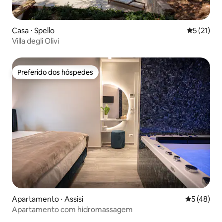
Casa ⋅ Spello
5 de uma a
5 (21)
Villa degli Olivi
Preferido dos hóspedes
Preferido dos hóspedes
Apartamento ⋅ Assisi
5 de uma a
5 (48)
Apartamento com hidromassagem