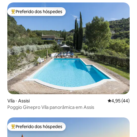
Preferido dos hóspedes
Entre os melhores preferidos dos hóspedes
Vila ⋅ Assisi
4,95 de uma a
4,95 (44)
Poggio Ginepro Vila panorâmica em Assis
Preferido dos hóspedes
Entre os melhores preferidos dos hóspedes