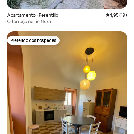
Apartamento ⋅ Ferentillo
4,95 de uma a
4,95 (19)
O terraço no rio Nera
Preferido dos hóspedes
Preferido dos hóspedes