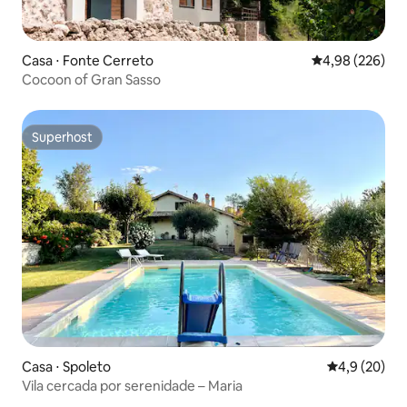
Casa ⋅ Fonte Cerreto
4,98 de uma ava
4,98 (226)
Cocoon of Gran Sasso
Superhost
Superhost
Casa ⋅ Spoleto
4,9 de uma a
4,9 (20)
Vila cercada por serenidade – Maria