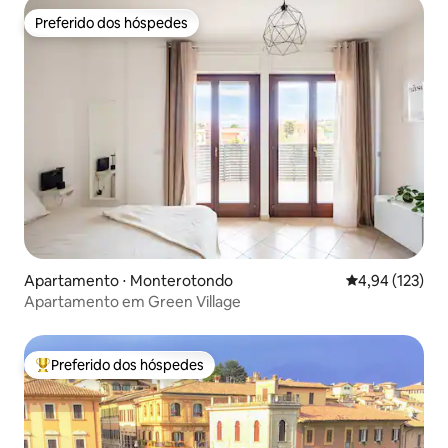
Preferido dos hóspedes
Preferido dos hóspedes
Apartamento ⋅ Monterotondo
4,94 de uma av
4,94 (123)
Apartamento em Green Village
Preferido dos hóspedes
Entre os melhores preferidos dos hóspedes