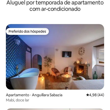
Aluguel por temporada de apartamento
com ar-condicionado
Preferido dos hóspedes
Preferido dos hóspedes
Apartamento ⋅ Anguillara Sabazia
4,98 de uma a
4,98 (44)
Mabi, doce lar