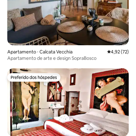
Apartamento ⋅ Calcata Vecchia
4,92 de uma a
4,92 (72)
Apartamento de arte e design SopraBosco
Preferido dos hóspedes
Preferido dos hóspedes