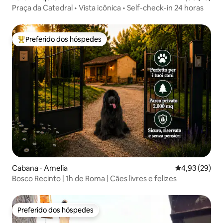
Praça da Catedral • Vista icônica • Self-check-in 24 horas
Preferido dos hóspedes
Entre os melhores preferidos dos hóspedes
Cabana ⋅ Amelia
4,93 de uma a
4,93 (29)
Bosco Recinto | 1h de Roma | Cães livres e felizes
Preferido dos hóspedes
Preferido dos hóspedes