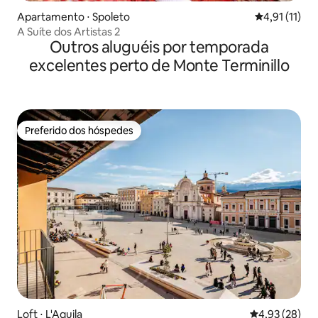
Apartamento ⋅ Spoleto
4,91 de uma a
4,91 (11)
A Suíte dos Artistas 2
Outros aluguéis por temporada
excelentes perto de Monte Terminillo
Preferido dos hóspedes
Preferido dos hóspedes
Loft ⋅ L'Aquila
4,93 de uma a
4,93 (28)