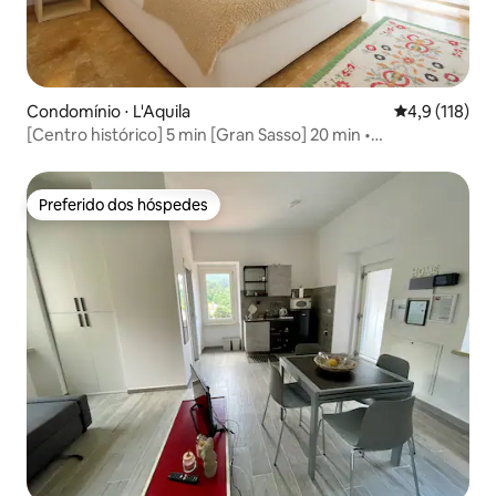
Condomínio ⋅ L'Aquila
4,9 de uma av
4,9 (118)
[Centro histórico] 5 min [Gran Sasso] 20 min •
WiFiSmartTV
Preferido dos hóspedes
Preferido dos hóspedes