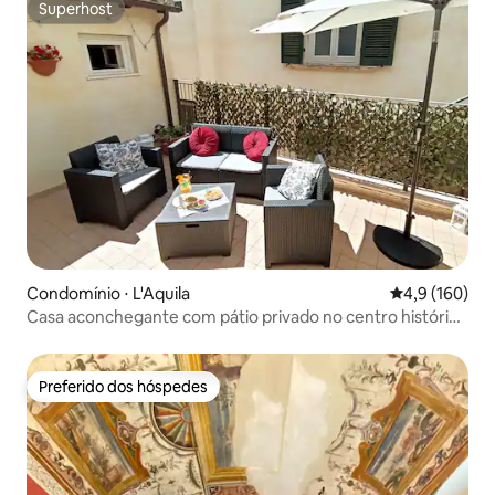
Superhost
Superhost
Condomínio ⋅ L'Aquila
4,9 de uma av
4,9 (160)
Casa aconchegante com pátio privado no centro histórico
AQ
Preferido dos hóspedes
Preferido dos hóspedes