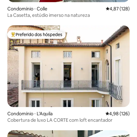
Condomínio ⋅ Colle
4,87 de uma av
4,87 (128)
La Casetta, estúdio imerso na natureza
Preferido dos hóspedes
Entre os melhores preferidos dos hóspedes
Condomínio ⋅ L'Aquila
4,98 de uma av
4,98 (126)
Cobertura de luxo LA CORTE com loft encantador