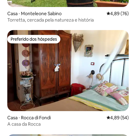
Casa ⋅ Monteleone Sabino
4,89 de uma a
4,89 (76)
Torretta, cercada pela natureza e história
Preferido dos hóspedes
Preferido dos hóspedes
Casa ⋅ Rocca di Fondi
4,89 de uma a
4,89 (54)
A casa da Rocca