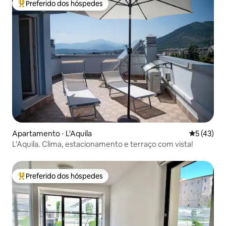
Preferido dos hóspedes
Entre os melhores preferidos dos hóspedes
Apartamento ⋅ L'Aquila
5 de uma a
5 (43)
L'Aquila. Clima, estacionamento e terraço com vista!
Preferido dos hóspedes
Entre os melhores preferidos dos hóspedes