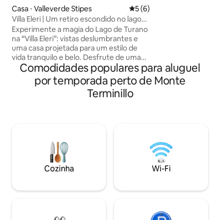
jacuzzib, smartTV
Casa ⋅ Valleverde Stipes
5 de uma avaliação média d
5 (6)
cozinha bem equip
Villa Eleri | Um retiro escondido no lago
pérgula para refeiç
perto de Roma
Experimente a magia do Lago de Turano
churrasqueira Web
na “Villa Eleri”: vistas deslumbrantes e
olival, lareira; 20 min. para
uma casa projetada para um estilo de
Orvieto,Todi,Ameli
vida tranquilo e belo. Desfrute de uma
da estação de tre
Comodidades populares para aluguel
lareira aconchegante, elegância rústica,
5 minutos de carro
uma cozinha totalmente equipada e um
Grounds/zelador d
por temporada perto de Monte
jardim perfeito para aperitivos ao pôr do
Terminillo
sol. Perfeita para casais, famílias, amigos
ou trabalhadores remotos que buscam
conforto, autenticidade e paisagens
inesquecíveis — a uma curta distância de
carro de Roma. Estacionamento
gratuito, self check-in e passeios de
barco privativos com um capitão local
disponíveis mediante solicitação ao
Cozinha
Wi-Fi
anfitrião (serviço extra).