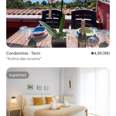
Condomínio ⋅ Terni
4,95 de uma a
4,95 (99)
"Acima das nuvens"
Superhost
Superhost