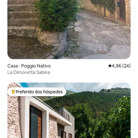
Casa ⋅ Poggio Nativo
4,96 de uma a
4,96 (24)
La Dimoretta Sabina
Preferido dos hóspedes
Entre os melhores preferidos dos hóspedes