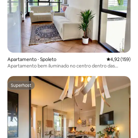
Apartamento ⋅ Spoleto
4,92 de uma av
4,92 (159)
Apartamento bem iluminado no centro dentro das
muralhas
Superhost
Superhost