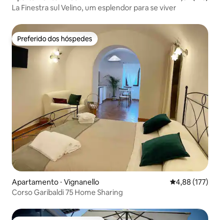
La Finestra sul Velino, um esplendor para se viver
Preferido dos hóspedes
Preferido dos hóspedes
Apartamento ⋅ Vignanello
4,88 de uma av
4,88 (177)
Corso Garibaldi 75 Home Sharing