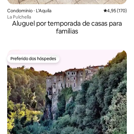
Condomínio ⋅ L'Aquila
4,95 de uma av
4,95 (170)
La Pulchella
Aluguel por temporada de casas para
famílias
Preferido dos hóspedes
Preferido dos hóspedes