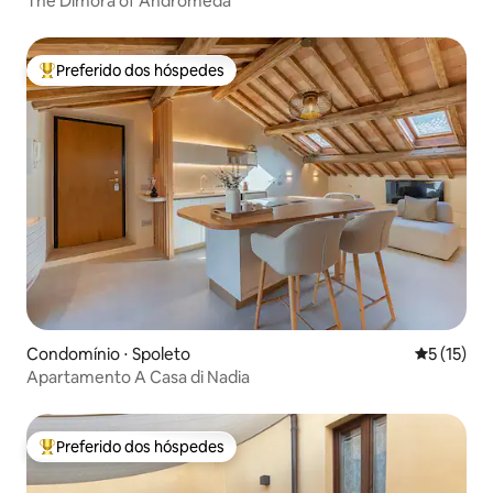
The Dimora of Andromeda
Preferido dos hóspedes
Entre os melhores preferidos dos hóspedes
Condomínio ⋅ Spoleto
5 de uma a
5 (15)
Apartamento A Casa di Nadia
Preferido dos hóspedes
Entre os melhores preferidos dos hóspedes