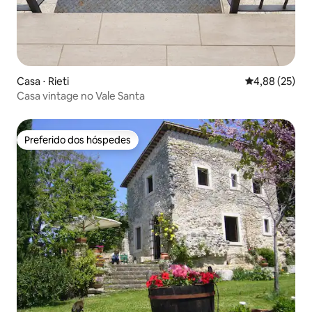
Casa ⋅ Rieti
4,88 de uma a
4,88 (25)
Casa vintage no Vale Santa
Preferido dos hóspedes
Preferido dos hóspedes