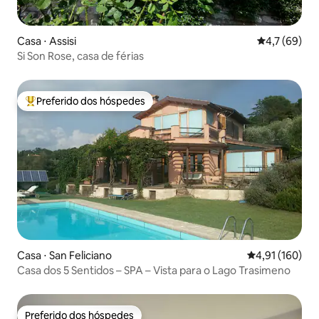
Casa ⋅ Assisi
4,7 de uma a
4,7 (69)
Si Son Rose, casa de férias
Preferido dos hóspedes
Entre os melhores preferidos dos hóspedes
Casa ⋅ San Feliciano
4,91 de uma av
4,91 (160)
Casa dos 5 Sentidos – SPA – Vista para o Lago Trasimeno
Preferido dos hóspedes