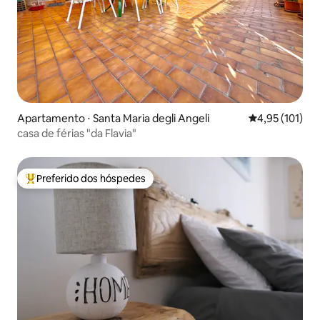
Apartamento ⋅ Santa Maria degli Angeli
4,95 de uma av
4,95 (101)
casa de férias "da Flavia"
Preferido dos hóspedes
Entre os melhores preferidos dos hóspedes