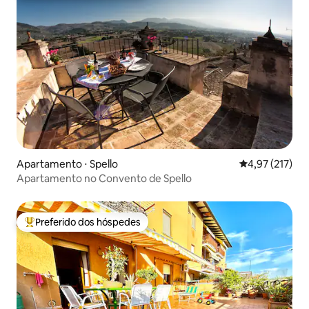
Apartamento ⋅ Spello
4,97 de uma av
4,97 (217)
Apartamento no Convento de Spello
Preferido dos hóspedes
Entre os melhores preferidos dos hóspedes