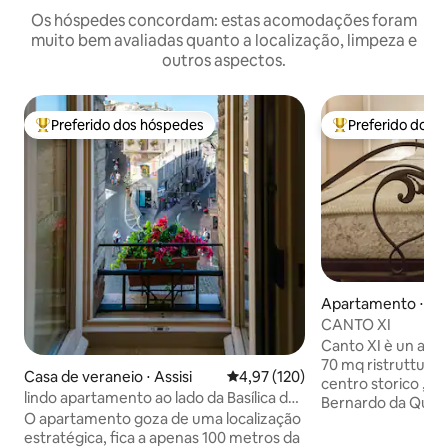
Os hóspedes concordam: estas acomodações foram
muito bem avaliadas quanto a localização, limpeza e
outros aspectos.
Preferido dos hóspedes
Preferido dos 
Entre os melhores preferidos dos hóspedes
Entre os melhore
Apartamento ⋅ Ass
CANTO XI
Canto XI è un app
70 mq ristrutturato nuo
Casa de veraneio ⋅ Assisi
4,97 de uma avaliação média de 
4,97 (120)
centro storico , ne
lindo apartamento ao lado da Basílica de
Bernardo da Quinta
São Francisco
O apartamento goza de uma localização
dal Santuario della
estratégica, fica a apenas 100 metros da
Piazza del Vescovado. Dist