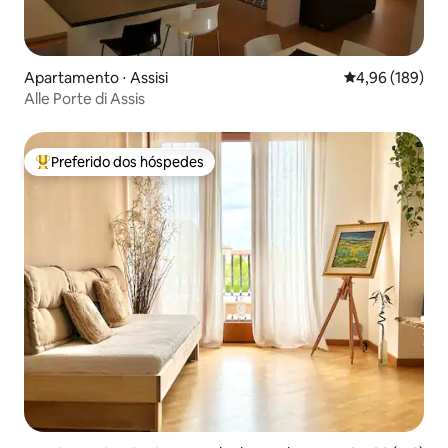
Apartamento ⋅ Assisi
4,96 de uma av
4,96 (189)
Alle Porte di Assis
Preferido dos hóspedes
Entre os melhores preferidos dos hóspedes