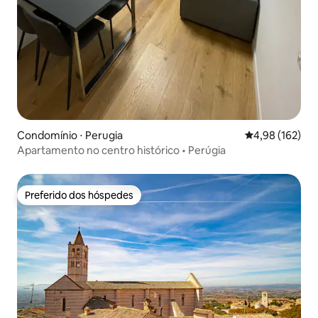
Condomínio ⋅ Perugia
4,98 de uma av
4,98 (162)
Apartamento no centro histórico • Perúgia
Preferido dos hóspedes
Preferido dos hóspedes