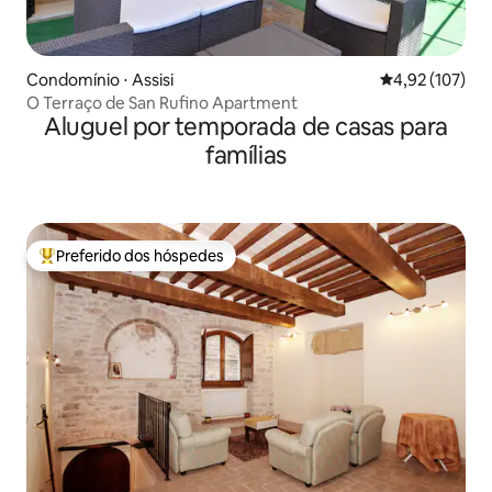
Condomínio ⋅ Assisi
4,92 de uma av
4,92 (107)
O Terraço de San Rufino Apartment
Aluguel por temporada de casas para
famílias
Preferido dos hóspedes
Entre os melhores preferidos dos hóspedes