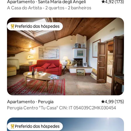
Apartamento ⋅ Santa Maria degli Angeli
4,92 de uma av
4,92 (173)
A Casa do Artista - 2 quartos - 2 banheiros
Preferido dos hóspedes
Entre os melhores preferidos dos hóspedes
Apartamento ⋅ Perugia
4,99 de uma av
4,99 (175)
Perugia Centro "Tu Casa" CIN: IT 054039C2MK030454
Preferido dos hóspedes
Entre os melhores preferidos dos hóspedes