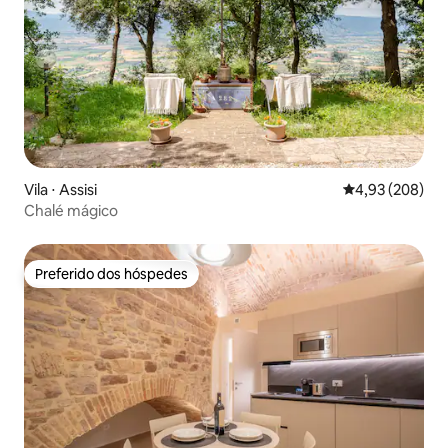
Vila ⋅ Assisi
4,93 de uma ava
4,93 (208)
Chalé mágico
Preferido dos hóspedes
Preferido dos hóspedes