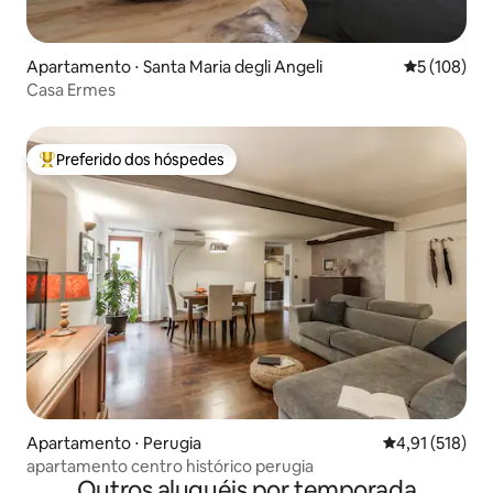
Apartamento ⋅ Santa Maria degli Angeli
5 de uma av
5 (108)
Casa Ermes
Preferido dos hóspedes
Entre os melhores preferidos dos hóspedes
Apartamento ⋅ Perugia
4,91 de uma av
4,91 (518)
apartamento centro histórico perugia
Outros aluguéis por temporada