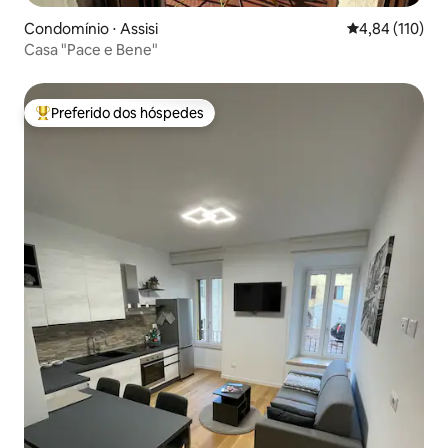
Condomínio ⋅ Assisi
4,84 de uma av
4,84 (110)
Casa "Pace e Bene"
Preferido dos hóspedes
Entre os melhores preferidos dos hóspedes