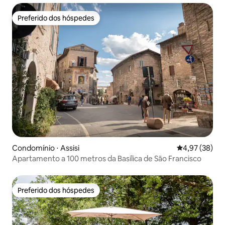
Preferido dos hóspedes
Preferido dos hóspedes
Condomínio ⋅ Assisi
4,97 de uma a
4,97 (38)
Apartamento a 100 metros da Basílica de São Francisco
Preferido dos hóspedes
Preferido dos hóspedes