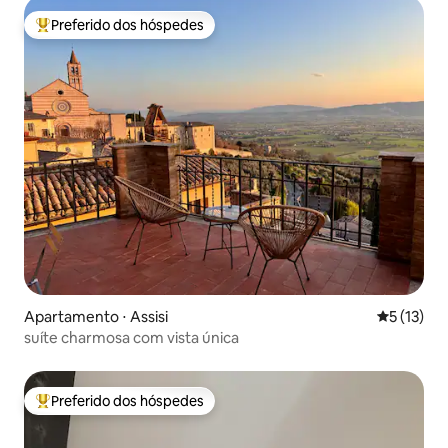
Preferido dos hóspedes
Entre os melhores preferidos dos hóspedes
Apartamento ⋅ Assisi
5 de uma a
5 (13)
suíte charmosa com vista única
Preferido dos hóspedes
Entre os melhores preferidos dos hóspedes