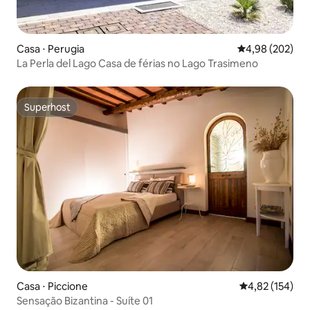
Casa ⋅ Perugia
4,98 de uma ava
4,98 (202)
La Perla del Lago Casa de férias no Lago Trasimeno
Superhost
Superhost
Casa ⋅ Piccione
4,82 de uma av
4,82 (154)
Sensação Bizantina - Suíte 01