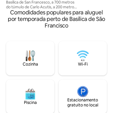
Basílica de San Francesco, a 700 metros
Basilica di Santa C
do túmulo de Carlo Acutis, a 200 metros
del Comune, 450 m
Comodidades populares para aluguel
do estacionamento seguro 'Saba
San Rufino e 750 m 
Giovanni Paolo II' e a uma curta
Francesco. Vi atte
por temporada perto de Basílica de São
caminhada do ponto de ônibus e táxi. As
benvenuto (colazio
Francisco
janelas espaçosas tornam o ambiente
l'arrivo). Parchegg
extremamente luminoso e acolhedor,
pochi passi dall'all
proporcionando aos hóspedes vistas
panorâmicas encantadoras e vislumbres
pitorescos do centro histórico da cidade.
Mobiliário moderno misturado com
elementos históricos formam uma
acomodação única.
Cozinha
Wi-Fi
Estacionamento
Piscina
gratuito no local