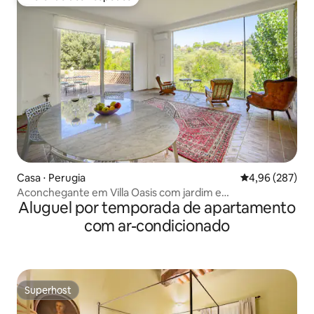
Preferido dos hóspedes
Casa ⋅ Perugia
4,96 de uma ava
4,96 (287)
Aconchegante em Villa Oasis com jardim e
Aluguel por temporada de apartamento
estacionamento em Perúgia
com ar-condicionado
Superhost
Superhost