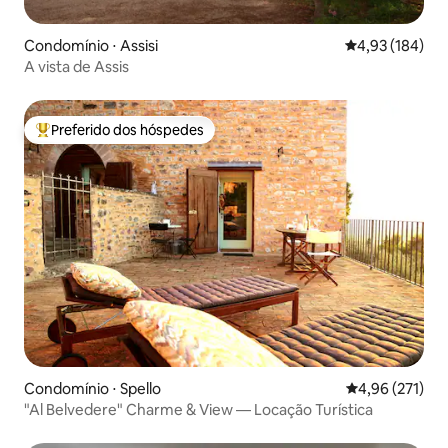
Condomínio ⋅ Assisi
4,93 de uma av
4,93 (184)
A vista de Assis
Preferido dos hóspedes
Entre os melhores preferidos dos hóspedes
Condomínio ⋅ Spello
4,96 de uma av
4,96 (271)
"Al Belvedere" Charme & View — Locação Turística