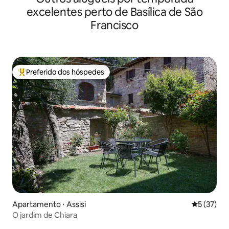
excelentes perto de Basílica de São
Francisco
Preferido dos hóspedes
Entre os melhores preferidos dos hóspedes
Apartamento ⋅ Assisi
5 de uma a
5 (37)
O jardim de Chiara