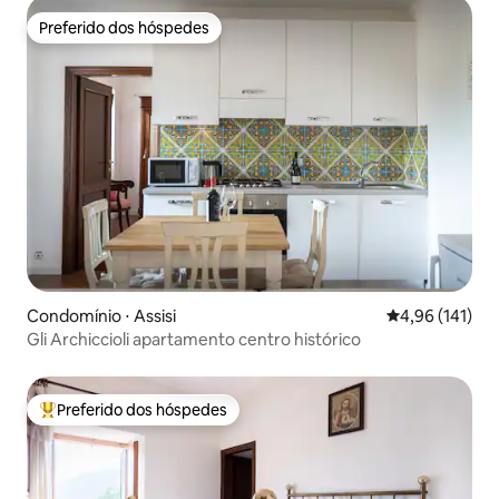
Preferido dos hóspedes
Preferido dos hóspedes
Condomínio ⋅ Assisi
4,96 de uma av
4,96 (141)
Gli Archiccioli apartamento centro histórico
Preferido dos hóspedes
Entre os melhores preferidos dos hóspedes