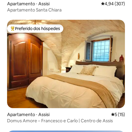
Apartamento ⋅ Assisi
4,94 de uma ava
4,94 (307)
Apartamento Santa Chiara
Preferido dos hóspedes
Entre os melhores preferidos dos hóspedes
Apartamento ⋅ Assisi
5 de uma a
5 (15)
Domus Amore – Francesco e Carlo | Centro de Assis