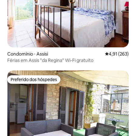
Condomínio ⋅ Assisi
4,91 de uma av
4,91 (263)
Férias em Assis "da Regina" Wi-Fi gratuito
Preferido dos hóspedes
Preferido dos hóspedes