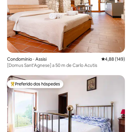
Condomínio ⋅ Assisi
4,88 de uma av
4,88 (149)
[Domus Sant'Agnese] a 50 m de Carlo Acutis
Preferido dos hóspedes
Entre os melhores preferidos dos hóspedes