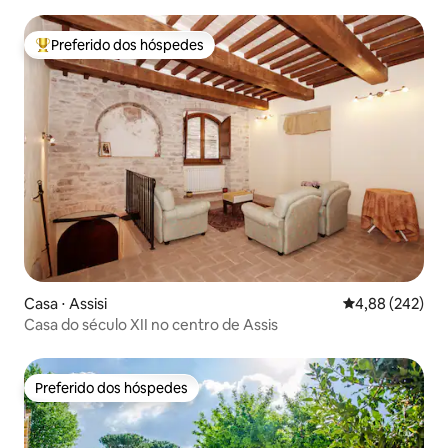
Preferido dos hóspedes
Entre os melhores preferidos dos hóspedes
Casa ⋅ Assisi
4,88 de uma ava
4,88 (242)
Casa do século XII no centro de Assis
Preferido dos hóspedes
Preferido dos hóspedes