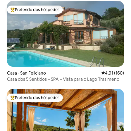
Preferido dos hóspedes
Entre os melhores preferidos dos hóspedes
Casa ⋅ San Feliciano
4,91 de uma av
4,91 (160)
Casa dos 5 Sentidos – SPA – Vista para o Lago Trasimeno
Preferido dos hóspedes
Entre os melhores preferidos dos hóspedes