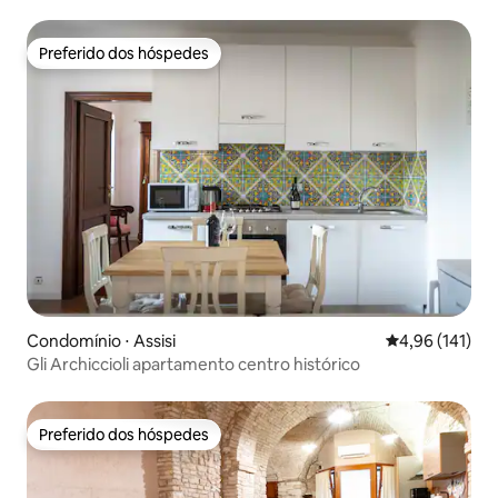
Preferido dos hóspedes
Preferido dos hóspedes
Condomínio ⋅ Assisi
4,96 de uma av
4,96 (141)
Gli Archiccioli apartamento centro histórico
Preferido dos hóspedes
Preferido dos hóspedes