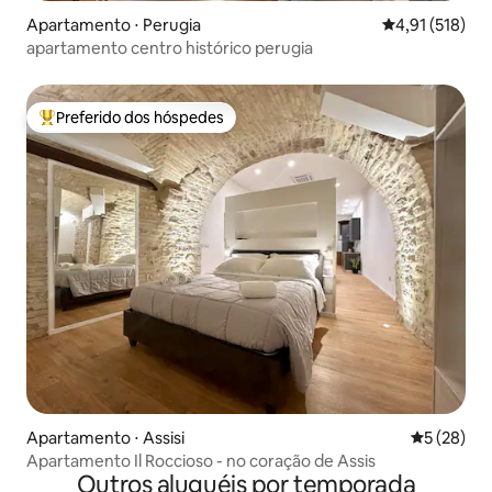
Apartamento ⋅ Perugia
4,91 de uma av
4,91 (518)
apartamento centro histórico perugia
Preferido dos hóspedes
Entre os melhores preferidos dos hóspedes
Apartamento ⋅ Assisi
5 de uma a
5 (28)
Apartamento Il Roccioso - no coração de Assis
Outros aluguéis por temporada