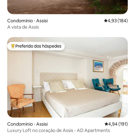
Condomínio ⋅ Assisi
4,93 de uma av
4,93 (184)
A vista de Assis
Preferido dos hóspedes
Entre os melhores preferidos dos hóspedes
Condomínio ⋅ Assisi
4,94 de uma av
4,94 (191)
Luxury Loft no coração de Assis - AD Apartments