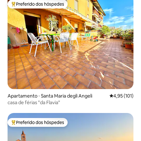
Preferido dos hóspedes
Entre os melhores preferidos dos hóspedes
Apartamento ⋅ Santa Maria degli Angeli
4,95 de uma av
4,95 (101)
casa de férias "da Flavia"
Preferido dos hóspedes
Entre os melhores preferidos dos hóspedes