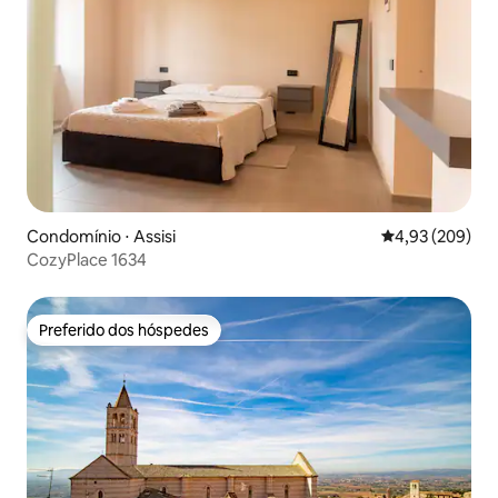
Condomínio ⋅ Assisi
4,93 de uma ava
4,93 (209)
CozyPlace 1634
Preferido dos hóspedes
Preferido dos hóspedes