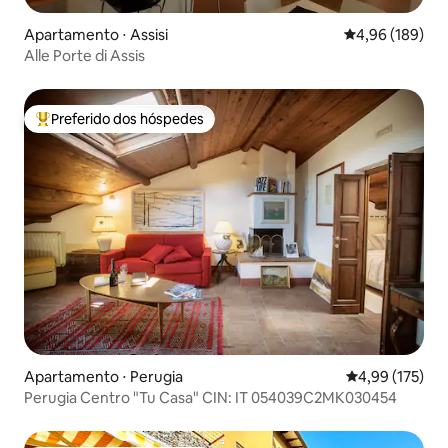
Apartamento ⋅ Assisi
4,96 de uma av
4,96 (189)
Alle Porte di Assis
Preferido dos hóspedes
Entre os melhores preferidos dos hóspedes
Apartamento ⋅ Perugia
4,99 de uma av
4,99 (175)
Perugia Centro "Tu Casa" CIN: IT 054039C2MK030454