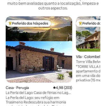
muito bem avaliadas quanto a localização, limpeza e
outros aspectos.
Preferido dos hóspedes
Preferido dos 
Entre os melhores preferidos dos hóspedes
Entre os melhore
Vila ⋅ Colombella
Torre Villa Belvedere Lu
relaxamento com 
“TORRE VILLA BEL
apartamento de 2
em uma vila do sécu
privativa (15 met
metros de largura)
Casa ⋅ Perugia
4,98 de uma avaliação média de 
4,98 (203)
de dardos, amplo 
La Perla del Lago Casa de férias no Lago
metros quadrados,
Trasimeno
La Perla del Lago: seu refúgio em
academia e área 
Trasimeno ​Redescubra sua harmonia
da torre. Estacion