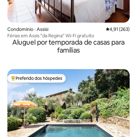
Condomínio ⋅ Assisi
4,91 de uma av
4,91 (263)
Férias em Assis "da Regina" Wi-Fi gratuito
Aluguel por temporada de casas para
famílias
Preferido dos hóspedes
Entre os melhores preferidos dos hóspedes