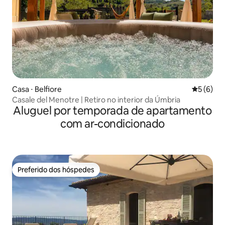
Casa ⋅ Belfiore
5 de uma 
5 (6)
Casale del Menotre | Retiro no interior da Úmbria
Aluguel por temporada de apartamento
com ar-condicionado
Preferido dos hóspedes
Preferido dos hóspedes