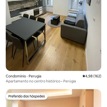
Condomínio ⋅ Perugia
4,98 de uma av
4,98 (162)
Apartamento no centro histórico • Perúgia
Preferido dos hóspedes
Preferido dos hóspedes