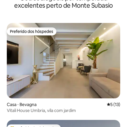
excelentes perto de Monte Subasio
Preferido dos hóspedes
Preferido dos hóspedes
Casa ⋅ Bevagna
5 de uma a
5 (13)
Vitali House Umbria, vila com jardim