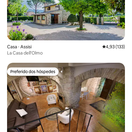
Casa ⋅ Assisi
4,93 de uma av
4,93 (133)
La Casa dell'Olmo
Preferido dos hóspedes
Preferido dos hóspedes