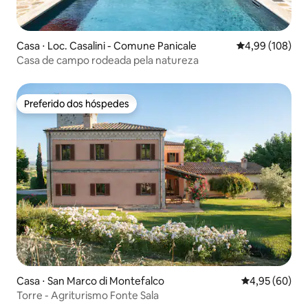
Casa ⋅ Loc. Casalini - Comune Panicale
4,99 de uma av
4,99 (108)
Casa de campo rodeada pela natureza
Preferido dos hóspedes
Preferido dos hóspedes
Casa ⋅ San Marco di Montefalco
4,95 de uma a
4,95 (60)
Torre - Agriturismo Fonte Sala