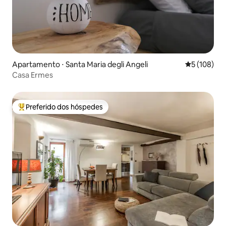
Apartamento ⋅ Santa Maria degli Angeli
5 de uma av
5 (108)
Casa Ermes
Preferido dos hóspedes
Entre os melhores preferidos dos hóspedes