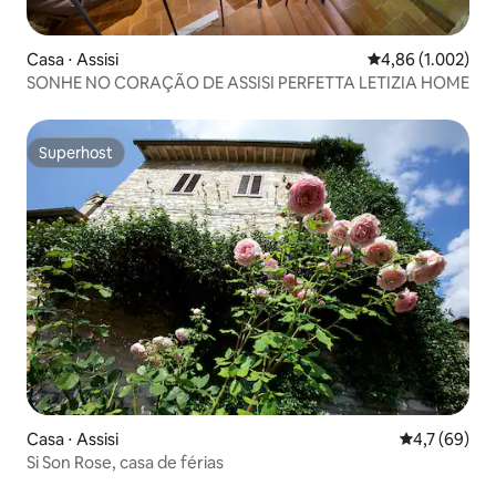
Casa ⋅ Assisi
4,86 de uma aval
4,86 (1.002)
SONHE NO CORAÇÃO DE ASSISI PERFETTA LETIZIA HOME
Superhost
Superhost
Casa ⋅ Assisi
4,7 de uma a
4,7 (69)
Si Son Rose, casa de férias