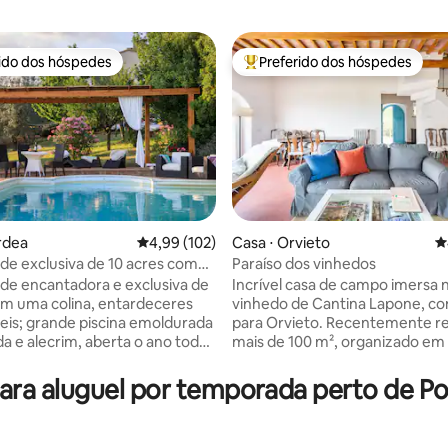
rido dos hóspedes
Preferido dos hóspedes
 melhores preferidos dos hóspedes
Entre os melhores preferidos d
ardea
4,99 de uma avaliação média de 5, 102 avalia
4,99 (102)
Casa ⋅ Orvieto
4
de exclusiva de 10 acres com
Paraíso dos vinhedos
édia de 5, 127 avaliações
lival!
de encantadora e exclusiva de
Incrível casa de campo imersa 
em uma colina, entardeceres
vinhedo de Cantina Lapone, co
is; grande piscina emoldurada
para Orvieto. Recentemente r
da e alecrim, aberta o ano todo.
mais de 100 m², organizado em 
ndicionado, internet Starlink.
andares. O piso térreo é um e
ado e tranquilo 2 andares, 4
único com uma grande sala de 
a aluguel por temporada perto de Pozz
4 banheiros, banheira de
(com lareira) e uma espaçosa c
 smartTV de 55 polegadas,
aberta. Primeiro andar com doi
em equipada, varanda e
e dois banheiros: o quarto prin