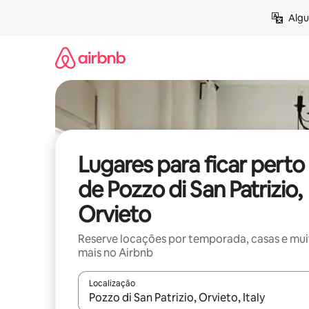
Pular
Algu
para
o
conteúdo
Lugares para ficar perto
de Pozzo di San Patrizio,
Orvieto
Reserve locações por temporada, casas e mu
mais no Airbnb
Localização
Quando os resultados estiverem disponíveis, expl