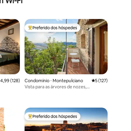
 Wi-Fi
Preferido dos hóspedes
os hóspedes
Entre os melhores preferidos dos hóspedes
,99 de uma avaliação média de 5, 128 avaliações
4,99 (128)
Condomínio ⋅ Montepulciano
5 de uma avaliação 
5 (127)
Vista para as árvores de nozes,
ções
Montepulciano
Preferido dos hóspedes
os hóspedes
Entre os melhores preferidos dos hóspedes