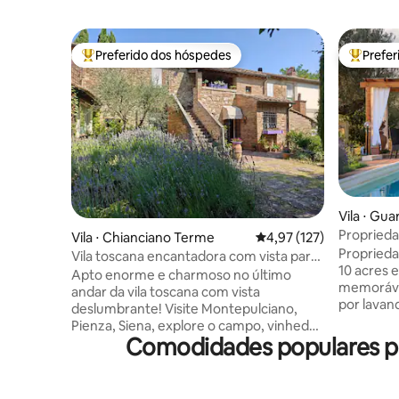
Preferido dos hóspedes
Prefe
Entre os melhores preferidos dos hóspedes
Entre os
Vila ⋅ Gu
Proprieda
Vila ⋅ Chianciano Terme
4,97 de uma avaliação m
4,97 (127)
piscina e o
Proprieda
Vila toscana encantadora com vista para
10 acres 
família e amigos
Apto enorme e charmoso no último
memoráve
andar da vila toscana com vista
por lavan
deslumbrante! Visite Montepulciano,
Novo ar co
Pienza, Siena, explore o campo, vinhedos
Muito priv
Comodidades populares par
e fontes termais, caminhadas ou e-bike,
quartos, 
passeando ou dirigindo! Duas suítes
jacuzzib,
espaçosas com camas de alta qualidade
cozinha b
e banheiro privativo. Sala de estar com