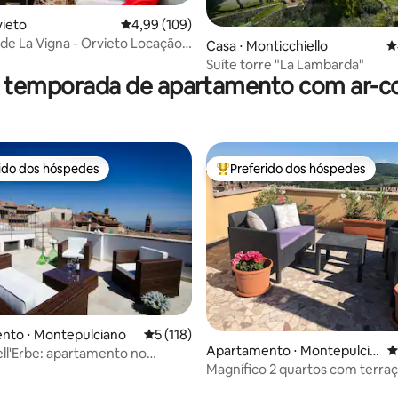
vieto
4,99 de uma avaliação média de 5, 109 avalia
4,99 (109)
édia de 5, 106 avaliações
La Vigna - Orvieto Locação
Casa ⋅ Monticchiello
4
Suíte torre "La Lambarda"
r temporada de apartamento com ar-c
rido dos hóspedes
Preferido dos hóspedes
 melhores preferidos dos hóspedes
Entre os melhores preferidos d
nto ⋅ Montepulciano
5 de uma avaliação média de 5, 118 avalia
5 (118)
Apartamento ⋅ Montepulcia
4
ll'Erbe: apartamento no
no
Magnífico 2 quartos com terraç
édia de 5, 353 avaliações
condicionado