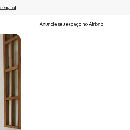
 original
Anuncie seu espaço no Airbnb
 deslizando o dedo na tela.