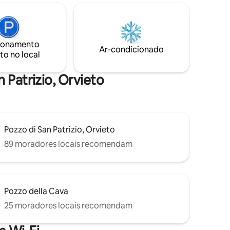
ama de
Orvieto tornará a sua estadia
 segundo
inesquecível! O terraço está totalmente
ofá-cama.
mobiliado e iluminado: o lugar onde
nto.
relaxar e apanhar sol durante o dia ou
 com outra
ionamento
desfrutar de intimidade à noite!
Ar-condicionado
to no local
Estacionamento privado disponível sem
nenhum custo extra.
 Patrizio, Orvieto
Pozzo di San Patrizio, Orvieto
89 moradores locais recomendam
Pozzo della Cava
25 moradores locais recomendam