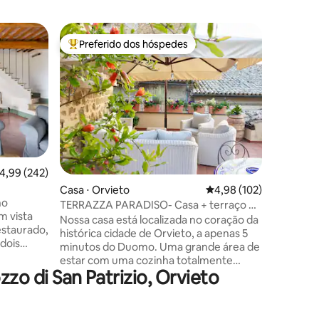
Casa de 
Preferido dos hóspedes
Prefe
os hóspedes
Entre os melhores preferidos dos hóspedes
Entre o
o
Casa de 
paradisía
Heaven's 
Como nos
estará ce
tranquili
cantando
em suas 
raposas, 
porco-es
ções
,99 de uma avaliação média de 5, 242 avaliações
4,99 (242)
entre Rom
Casa ⋅ Orvieto
4,98 de uma avaliação 
4,98 (102)
Val d'Orc
no
Um paraí
TERRAZZA PARADISO- Casa + terraço +
m vista
divinos e
estacionamento
Nossa casa está localizada no coração da
estaurado,
colina, 
histórica cidade de Orvieto, a apenas 5
dois
Montalci
minutos do Duomo. Uma grande área de
spaço
estar com uma cozinha totalmente
estar
o di San Patrizio, Orvieto
equipada está no primeiro andar, no
ozinha
segundo andar há dois quartos, um
s quartos
banheiro e uma pequena varanda. Um
cipal (com
enorme terraço florido nos telhados de