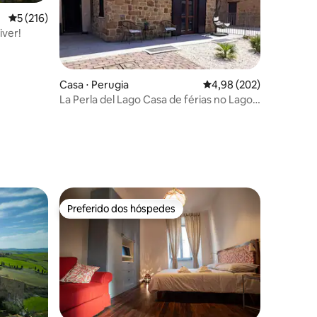
5 de uma avaliação média de 5, 216 avaliações
5 (216)
iver!
Casa ⋅ Perugia
4,98 de uma avaliação m
4,98 (202)
La Perla del Lago Casa de férias no Lago
Trasimeno
ções
Preferido dos hóspedes
os hóspedes
Preferido dos hóspedes