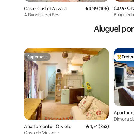
Casa ⋅ Or
Casa ⋅ Castell'Azzara
4,99 de uma avaliação m
4,99 (106)
Propriedade 
A Bandita dei Bovi
Turística
Aluguel po
Superhost
Prefe
Superhost
Entre os
Apartame
Dimora de
terraço
Apartamento ⋅ Orvieto
4,74 de uma avaliação m
4,74 (353)
Covo do Viajante