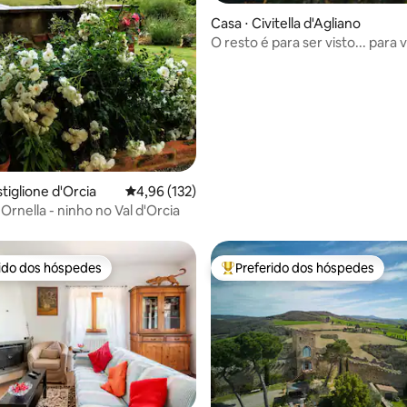
édia de 5, 108 avaliações
Casa ⋅ Civitella d'Agliano
O resto é para ser visto... para v
tiglione d'Orcia
4,96 de uma avaliação média de 5, 132 avalia
4,96 (132)
Ornella - ninho no Val d'Orcia
rido dos hóspedes
Preferido dos hóspedes
 melhores preferidos dos hóspedes
Entre os melhores preferidos d