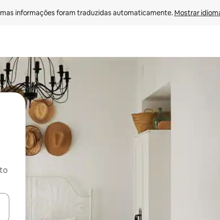
mas informações foram traduzidas automaticamente. 
Mostrar idioma
ito
ore-os usando as seta para cima e para baixo do teclado ou tocando e