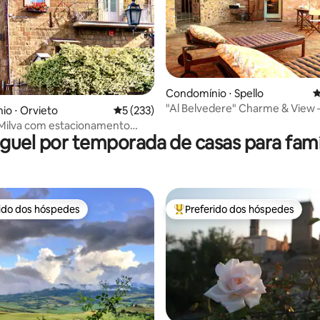
édia de 5, 323 avaliações
Condomínio ⋅ Spello
4
"Al Belvedere" Charme & View —
o ⋅ Orvieto
5 de uma avaliação média de 5, 233 avalia
5 (233)
Locação Turística
 Milva com estacionamento
guel por temporada de casas para famí
rido dos hóspedes
Preferido dos hóspedes
 melhores preferidos dos hóspedes
Entre os melhores preferidos d