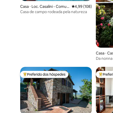
Casa ⋅ Loc. Casalini - Comun
4,99 de uma avaliação m
4,99 (108)
e Panicale
Casa de campo rodeada pela natureza
Casa ⋅ Cas
Da nonna 
Preferido dos hóspedes
Prefe
Entre os melhores preferidos dos hóspedes
Entre os