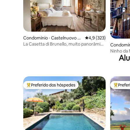
Condomínio ⋅ Castelnuovo de
4,9 de uma avaliação m
4,9 (323)
ll’Abate
La Casetta di Brunello, muito panorâmica
Condomíni
com terraço
Ninho da
Alu
gratuito
Preferido dos hóspedes
Prefe
Entre os melhores preferidos dos hóspedes
Entre os