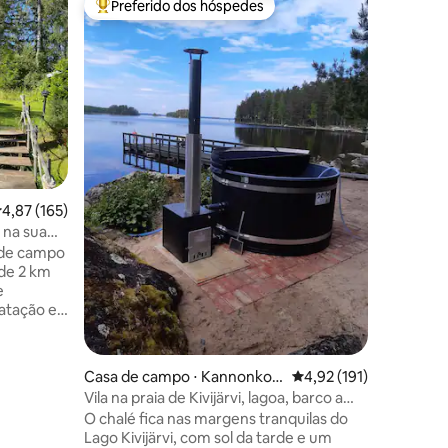
Preferido dos hóspedes
Prefe
Entre os melhores preferidos dos hóspedes
Entre o
Campo de
Cabana el
lago. Gra
sauna ao 
acordo), 
grelha a 
pequeno 
Espaço p
Barco a 
disponíve
,87 de uma avaliação média de 5, 165 avaliações
4,87 (165)
potável e
A sauna 
 na sua
elétricos
 de campo
menor (d
 de 2 km
ções
possível.
e
para hós
natação e
caminho,
tar. Bomba
Casa de campo ⋅ Kannonkos
4,92 de uma avaliação 
4,92 (191)
ki
Vila na praia de Kivijärvi, lagoa, barco a
eiro
motor.
O chalé fica nas margens tranquilas do
ência
Lago Kivijärvi, com sol da tarde e um
anitário