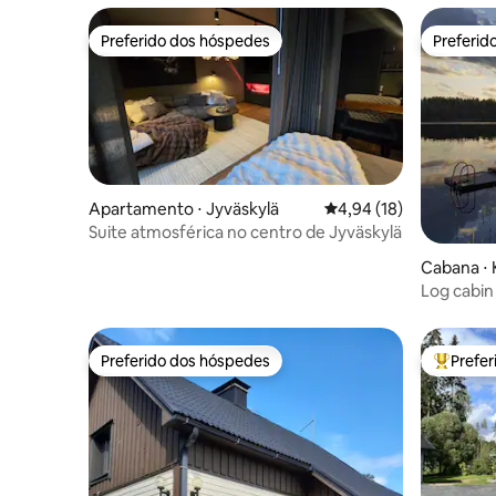
Preferido dos hóspedes
Preferid
Preferido dos hóspedes
Preferid
Apartamento ⋅ Jyväskylä
4,94 de uma avaliação 
4,94 (18)
Suite atmosférica no centro de Jyväskylä
Cabana ⋅
Log cabin
Preferido dos hóspedes
Prefe
Preferido dos hóspedes
Entre os