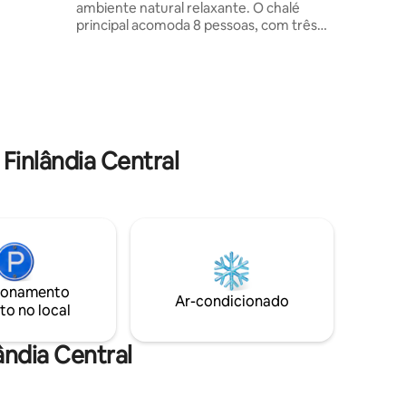
ambiente natural relaxante. O chalé
nica.
principal acomoda 8 pessoas, com três
 gás e um
quartos e um sofá-cama, banheiro,
 A reserva
despensa, cozinha, dois banheiros e bom
 para duas
espaço de armazenamento. O chalé da
sauna acomoda 6 pessoas. As
comodidades incluem lava-louças,
máquina de lavar roupa, secador de
roupas, fogão por indução, Wi-Fi e água
inlândia Central
municipal. Um carregador para veículos
elétricos está disponível. Um barco a
remo com motor de 6 hp está incluído, e
um barco de 150 hp pode ser alugado
com um contrato separado.
ionamento
Ar-condicionado
to no local
ândia Central