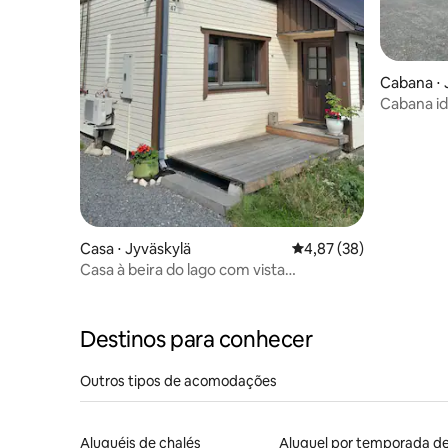
Cabana ⋅ 
Cabana id
Casa ⋅ Jyväskylä
4,87 de uma avaliação 
4,87 (38)
Casa à beira do lago com vista
panorâmica.
Destinos para conhecer
Outros tipos de acomodações
Aluguéis de chalés