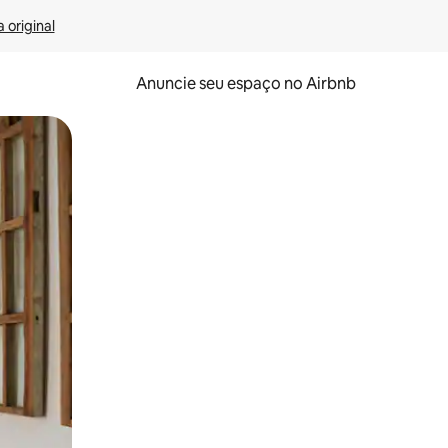
 original
Anuncie seu espaço no Airbnb
 deslizando o dedo na tela.