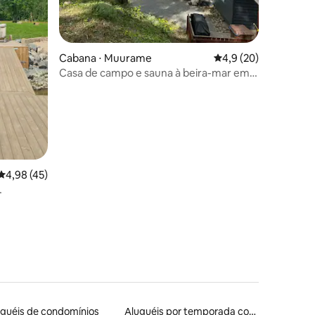
ções
Cabana ⋅ Muurame
4,9 de uma avaliação
4,9 (20)
Casa de campo e sauna à beira-mar em
Päijänne
4,98 de uma avaliação média de 5, 45 avaliações
4,98 (45)
guéis de condomínios
Aluguéis por temporada com acesso ao lago