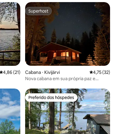
Superhost
Superhost
ções
4,86 de uma avaliação média de 5, 21 avaliações
4,86 (21)
Cabana ⋅ Kivijärvi
4,75 de uma avaliação
4,75 (32)
Nova cabana em sua própria paz e
tranquilidade
Preferido dos hóspedes
os hóspedes
Preferido dos hóspedes