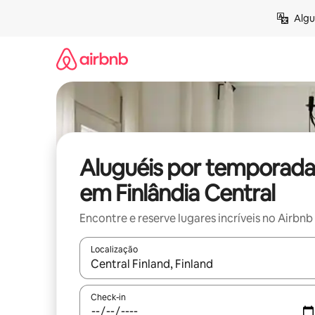
Pular
Algu
para
o
conteúdo
Aluguéis por temporada
em Finlândia Central
Encontre e reserve lugares incríveis no Airbnb
Localização
Quando os resultados estiverem disponíveis, expl
Check-in