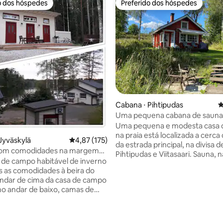
o dos hóspedes
Preferido dos hóspedes
o dos hóspedes
Preferido dos hóspedes
Cabana ⋅ Pihtipudas
4
Uma pequena cabana de sauna
própria praia, "Hyväntahtonen"
Uma pequena e modesta casa
na praia está localizada a cerca
Jyväskylä
4,87 de uma avaliação média de 5, 175 avalia
4,87 (175)
da estrada principal, na divisa d
om comodidades na margem
Pihtipudas e Viitasaari. Sauna, 
esankajärvi.
de campo habitável de inverno
descanso, mesmo ao longo do 
 as comodidades à beira do
ou fique mais tempo! Você pode ficar na
andar de cima da casa de campo
cabana, no loft e na sala de es
no andar de baixo, camas de
de calor e lareira. Sauna a lenha. A água
m sofá na sala de estar para uma
da torneira é potável. Um banh
doméstico tem
externo limpo em uma depend
a de madeira e uma cerca de
com um novo assento de vaso s