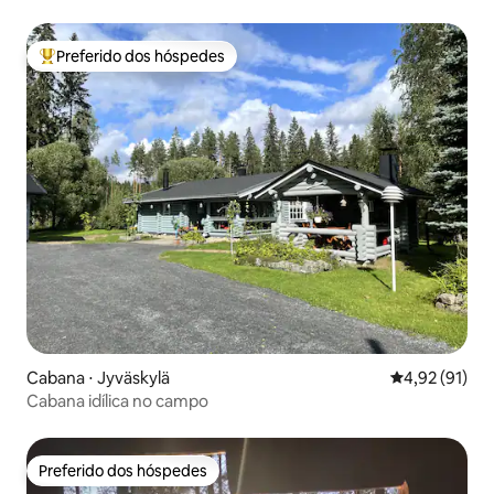
Preferido dos hóspedes
Entre os melhores preferidos dos hóspedes
Cabana ⋅ Jyväskylä
4,92 de uma a
4,92 (91)
Cabana idílica no campo
Preferido dos hóspedes
Preferido dos hóspedes