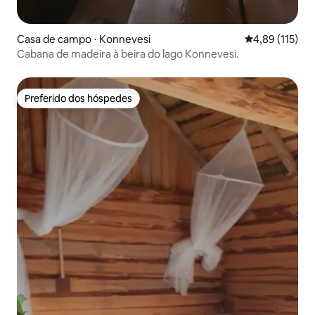
Casa de campo ⋅ Konnevesi
4,89 de uma av
4,89 (115)
Cabana de madeira à beira do lago Konnevesi.
Preferido dos hóspedes
Preferido dos hóspedes