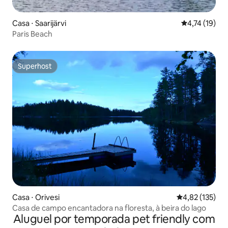
Casa ⋅ Saarijärvi
4,74 de uma a
4,74 (19)
Paris Beach
Superhost
Superhost
Casa ⋅ Orivesi
4,82 de uma av
4,82 (135)
Casa de campo encantadora na floresta, à beira do lago
Aluguel por temporada pet friendly com