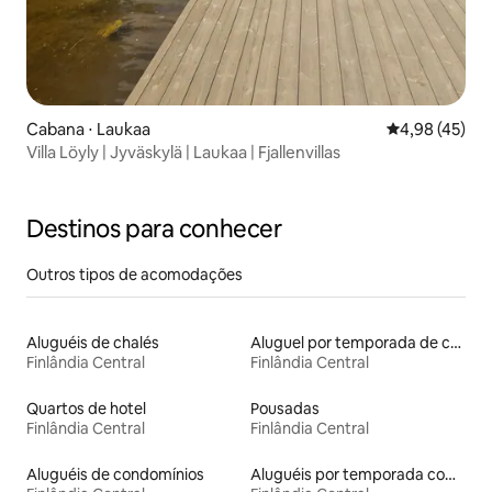
Cabana ⋅ Laukaa
4,98 de uma a
4,98 (45)
Villa Löyly | Jyväskylä | Laukaa | Fjallenvillas
Destinos para conhecer
Outros tipos de acomodações
Aluguéis de chalés
Aluguel por temporada de casas de hóspedes
Finlândia Central
Finlândia Central
Quartos de hotel
Pousadas
Finlândia Central
Finlândia Central
Aluguéis de condomínios
Aluguéis por temporada com acesso ao lago