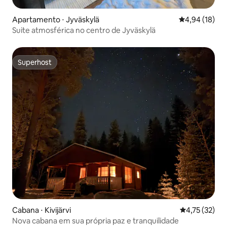
Apartamento ⋅ Jyväskylä
4,94 de uma a
4,94 (18)
Suite atmosférica no centro de Jyväskylä
Superhost
Superhost
Cabana ⋅ Kivijärvi
4,75 de uma a
4,75 (32)
Nova cabana em sua própria paz e tranquilidade