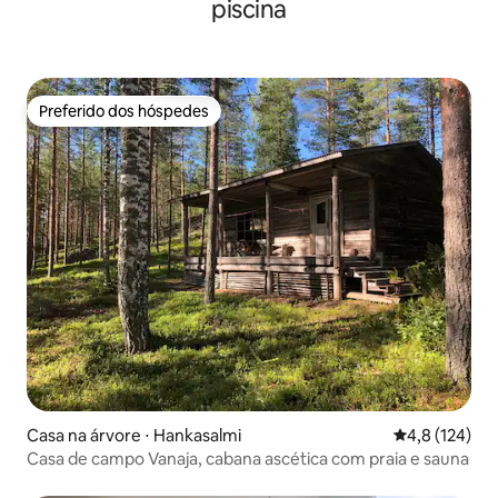
piscina
Preferido dos hóspedes
Preferido dos hóspedes
Casa na árvore ⋅ Hankasalmi
4,8 de uma av
4,8 (124)
Casa de campo Vanaja, cabana ascética com praia e sauna