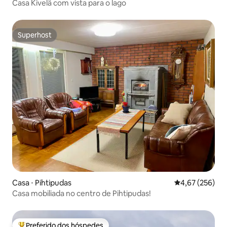
Casa Kivelä com vista para o lago
Superhost
Superhost
Casa ⋅ Pihtipudas
4,67 de uma av
4,67 (256)
Casa mobiliada no centro de Pihtipudas!
Preferido dos hóspedes