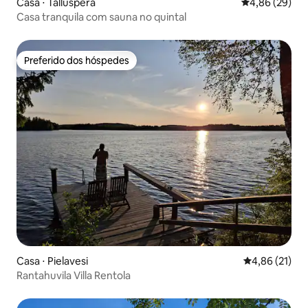
Casa ⋅ Tallusperä
4,86 de uma a
4,86 (29)
Casa tranquila com sauna no quintal
Preferido dos hóspedes
Preferido dos hóspedes
Casa ⋅ Pielavesi
4,86 de uma a
4,86 (21)
Rantahuvila Villa Rentola