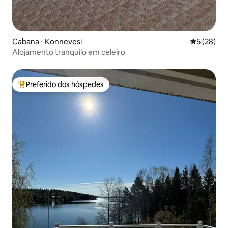
Cabana ⋅ Konnevesi
5 de uma a
5 (28)
Alojamento tranquilo em celeiro
Preferido dos hóspedes
Entre os melhores preferidos dos hóspedes