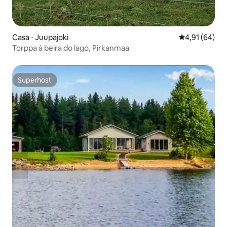
Casa ⋅ Juupajoki
4,91 de uma a
4,91 (64)
Torppa à beira do lago, Pirkanmaa
Superhost
Superhost