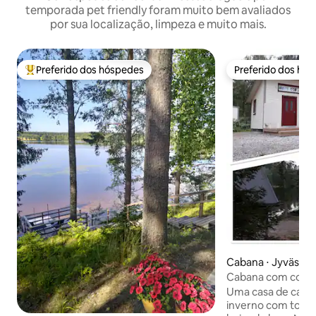
temporada pet friendly foram muito bem avaliados
por sua localização, limpeza e muito mais.
Preferido dos hóspedes
Preferido dos hó
Entre os melhores preferidos dos hóspedes
Preferido dos hó
Cabana ⋅ Jyväskyl
Cabana com como
do lago Vesankajär
Uma casa de camp
inverno com toda