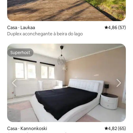
Casa ⋅ Laukaa
4,86 de uma a
4,86 (57)
Duplex aconchegante à beira do lago
Superhost
Superhost
Casa ⋅ Kannonkoski
4,82 de uma a
4,82 (65)