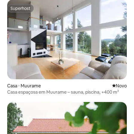
Superhost
Superhost
Casa ⋅ Muurame
Novo lugar
Novo
Casa espaçosa em Muurame – sauna, piscina, +400 m²