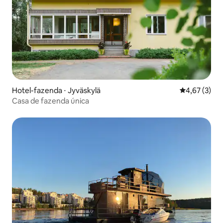
Hotel-fazenda ⋅ Jyväskylä
4,67 de uma 
4,67 (3)
Casa de fazenda única