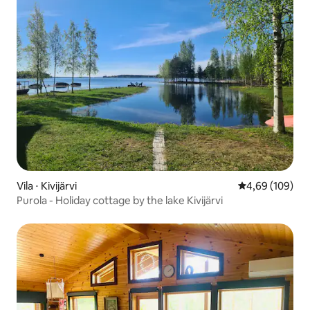
Vila ⋅ Kivijärvi
4,69 de uma av
4,69 (109)
Purola - Holiday cottage by the lake Kivijärvi