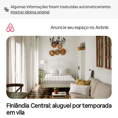
Pular
Algumas informações foram traduzidas automaticamente. 
para
Mostrar idioma original
o
conteúdo
Anuncie seu espaço no Airbnb
Finlândia Central: aluguel por temporada
em vila