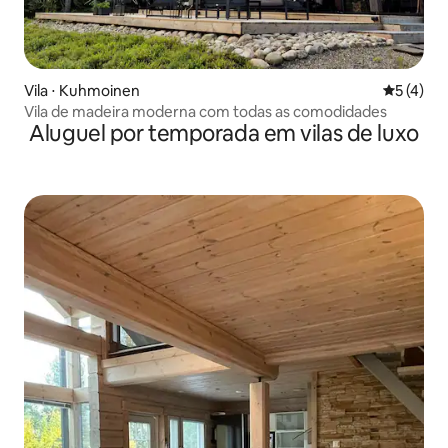
Vila ⋅ Kuhmoinen
5 de uma 
5 (4)
Vila de madeira moderna com todas as comodidades
Aluguel por temporada em vilas de luxo