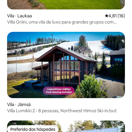
Vila ⋅ Laukaa
4,81 de uma a
4,81 (16)
Villa Griini, uma vila de luxo para grandes grupos com
jacuzzi. Luksushuvila Villa Griini porealtaalla isolle
porukalle.
Vila ⋅ Jämsä
Villa Lumikki 2 - 8 pessoas, Northwest Himos Ski-in/out
Preferido dos hóspedes
Preferido dos hóspedes