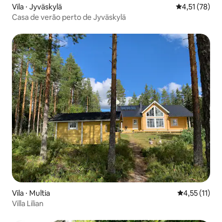
Vila ⋅ Jyväskylä
4,51 de uma a
4,51 (78)
Casa de verão perto de Jyväskylä
Vila ⋅ Multia
4,55 de uma a
4,55 (11)
Villa Lilian