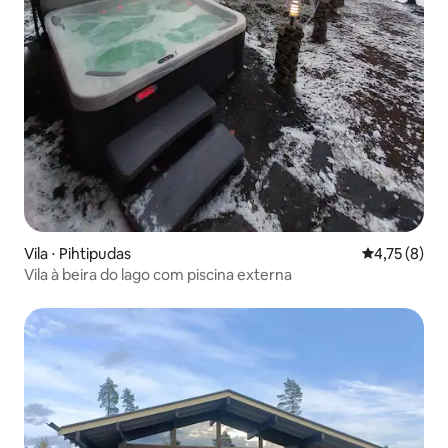
Vila ⋅ Pihtipudas
4,75 de uma 
4,75 (8)
Vila à beira do lago com piscina externa