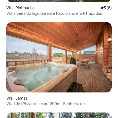
Vila ⋅ Pihtipudas
5 de uma 
5 (8)
Vila à beira do lago durante todo o ano em Pihtipudas
Vila ⋅ Jämsä
Villa Lily | Pistas de esqui 300m | Banheira de
hidromassagem disponível