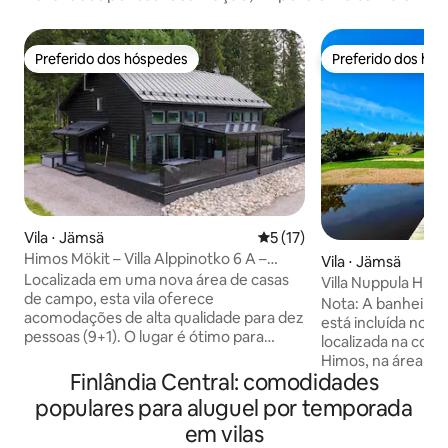
Preferido dos hóspedes
Preferido dos hó
Preferido dos hóspedes
Preferido dos hó
Vila ⋅ Jämsä
5 de uma avaliação média de
5 (17)
Himos Mökit – Villa Alppinotko 6 A –
Vila ⋅ Jämsä
Piscina externa de hidromassagem
Localizada em uma nova área de casas
Villa Nuppula Himos
de campo, esta vila oferece
de areia privada
Nota: A banheira
acomodações de alta qualidade para dez
está incluída no preço! A vi
pessoas (9+1). O lugar é ótimo para
localizada na cos
férias em família, grupos de amigos e um
Himos, na área de
espaço para festas. A vila está localizada
Finlândia Central: comodidades
Nuppulanranta. A v
no meio de Himo, você pode caminhar
praia. Graças à sua
populares para aluguel por temporada
até as pistas, o campo de golfe, a loja, a
você pode ir da t
em vilas
Himos Areena, o distrito de Festari e o
poucos minutos pa