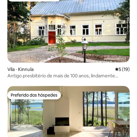
Vila ⋅ Kinnula
5 de uma a
5 (19)
Antigo presbitério de mais de 100 anos, lindamente
renovado
Preferido dos hóspedes
Preferido dos hóspedes