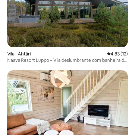
Vila ⋅ Ähtäri
4,83 de uma a
4,83 (12)
Naava Resort Luppo – Vila deslumbrante com banheira de
hidromassagem