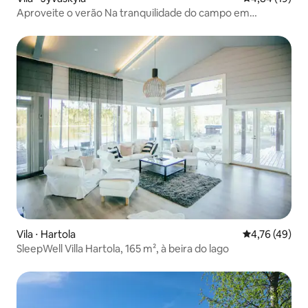
Aproveite o verão Na tranquilidade do campo em
Korpilahdela
Vila ⋅ Hartola
4,76 de uma a
4,76 (49)
SleepWell Villa Hartola, 165 m², à beira do lago