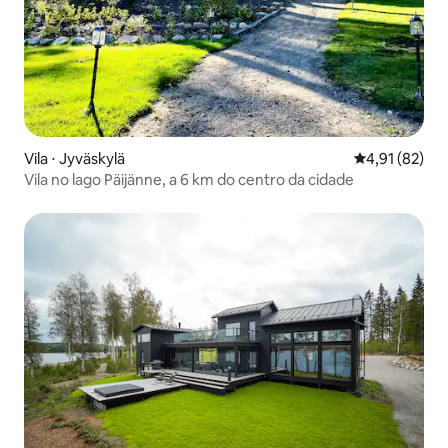
Vila ⋅ Jyväskylä
4,91 de uma a
4,91 (82)
Vila no lago Päijänne, a 6 km do centro da cidade