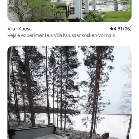
Vila ⋅ Kuusa
4,81 de uma a
4,81 (26)
Veja e experimente a Villa Kuusaankosken Voimala