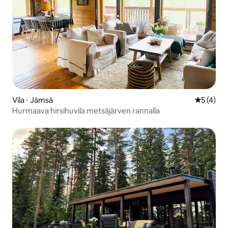
Vila ⋅ Jämsä
5 de uma 
5 (4)
Hurmaava hirsihuvila metsäjärven rannalla