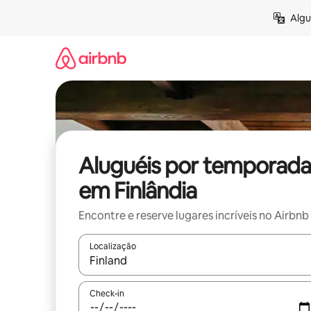
Pular
Algu
para
o
conteúdo
Aluguéis por temporada
em Finlândia
Encontre e reserve lugares incríveis no Airbnb
Localização
Quando os resultados estiverem disponíveis, expl
Check-in