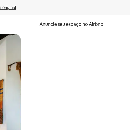
 original
Anuncie seu espaço no Airbnb
 deslizando o dedo na tela.