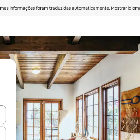
mas informações foram traduzidas automaticamente. 
Mostrar idioma
ore-os usando as seta para cima e para baixo do teclado ou tocando e