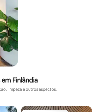
 em Finlândia
o, limpeza e outros aspectos.
Cabana ⋅