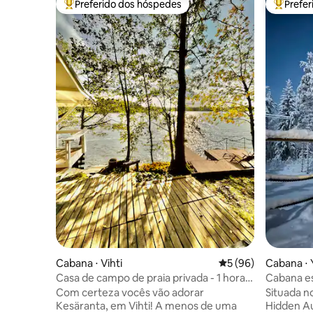
Preferido dos hóspedes
Prefe
Entre os melhores preferidos dos hóspedes
Entre os
Cabana ⋅ Vihti
5 de uma avaliação 
5 (96)
Cabana ⋅ Y
Casa de campo de praia privada - 1 hora
Cabana es
de Helsinque
jacuzzi
Com certeza vocês vão adorar
Situada n
Kesäranta, em Vihti! A menos de uma
Hidden Au