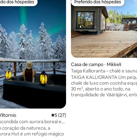
rido dos hóspedes
Preferido dos hóspedes
 melhores preferidos dos hóspedes
Preferido dos hóspedes
Casa de campo ⋅ Mikkeli
Taiga Kallioranta – chalé e saun
TAIGA KALLIORANTA Um peq
chalé de luxo com cozinha equ
30 m², aberto o ano todo, na
tranquilidade de Vääräjärvi, ent
Mäntyharju e Ristiina. Um refúg
tranquilo para casais, para trab
remoto ou para uma pausa cria
média de 5, 96 avaliações
litornio
5 de uma avaliação média de 5, 27 avalia
5 (27)
há carros barulhentos ou vizinh
condida com aurora boreal e
em vez disso, você está cercad
o coração da natureza, a
pinheiros, um lago e uma costa
rora Hut é um refúgio mágico
O chalé dispõe de cozinha equi