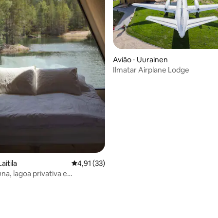
Avião ⋅ Uurainen
Ilmatar Airplane Lodge
média de 5, 60 avaliações
aitila
4,91 de uma avaliação média de 5, 33 avalia
4,91 (33)
na, lagoa privativa e
dade na natureza, Chalé 3