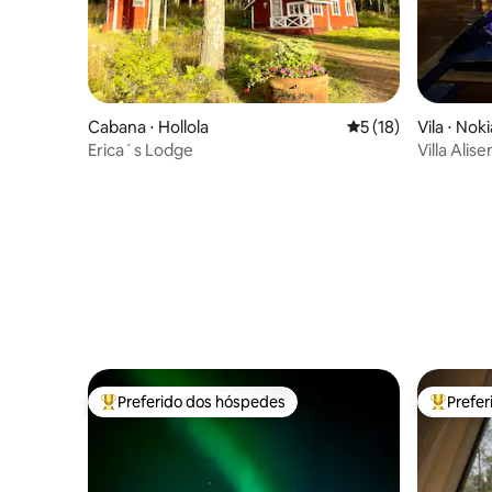
Cabana ⋅ Hollola
5 de uma avaliação 
5 (18)
Vila ⋅ Noki
Erica´s Lodge
Villa Ali
banheira 
o lago
Preferido dos hóspedes
Prefe
Entre os melhores preferidos dos hóspedes
Entre os