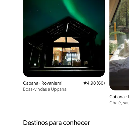
Cabana ⋅ Rovaniemi
4,98 de uma avaliação 
4,98 (60)
Boas-vindas a Uppana
Cabana ⋅ L
Chalé, sau
tranquili
Destinos para conhecer