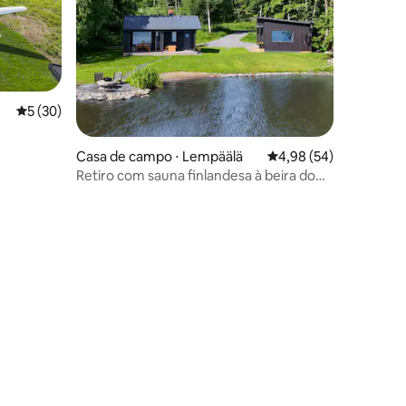
5 de uma avaliação média de 5, 30 avaliações
5 (30)
Casa de campo ⋅ Lempäälä
4,98 de uma avaliação
4,98 (54)
Retiro com sauna finlandesa à beira do
lago
ções