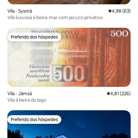
Vila ⋅ Sysmä
4,98 de uma a
4,98 (63)
Vila luxuosa à beira-mar com jacuzzi privativo
Preferido dos hóspedes
Preferido dos hóspedes
Vila ⋅ Jämsä
4,81 de uma av
4,81 (226)
Vila à beira do lago
Preferido dos hóspedes
Preferido dos hóspedes