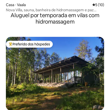
Casa ⋅ Vaala
5 de uma a
5 (10)
Nova Villa, sauna, banheira de hidromassagem e paz
Aluguel por temporada em vilas com
natural.
hidromassagem
Preferido dos hóspedes
Entre os melhores preferidos dos hóspedes