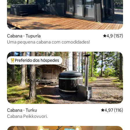
Cabana ⋅ Tupurla
4,9 de uma av
4,9 (157)
Uma pequena cabana com comodidades!
Preferido dos hóspedes
Entre os melhores preferidos dos hóspedes
Cabana ⋅ Turku
4,97 de uma av
4,97 (116)
Cabana Peikkovuori.