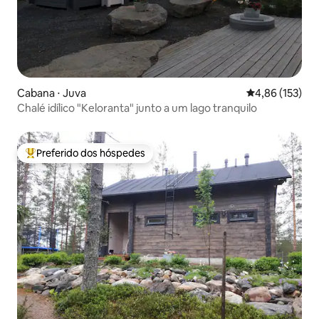
Cabana ⋅ Juva
4,86 de uma av
4,86 (153)
Chalé idílico "Keloranta" junto a um lago tranquilo
Preferido dos hóspedes
Entre os melhores preferidos dos hóspedes