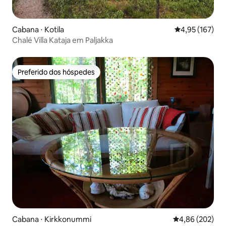
Cabana ⋅ Kotila
4,95 de uma av
4,95 (167)
Chalé Villa Kataja em Paljakka
Preferido dos hóspedes
Preferido dos hóspedes
Cabana ⋅ Kirkkonummi
4,86 de uma ava
4,86 (202)