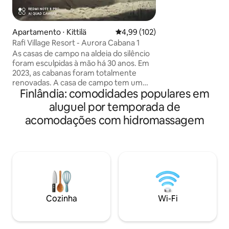
terraço da praia 
churrasqueira a gá
conexão com a sau
Apartamento ⋅ Kittilä
4,99 de uma avaliação média de 
4,99 (102)
banho de barril e 
Rafi Village Resort - Aurora Cabana 1
maravilhosamente 
As casas de campo na aldeia do silêncio
praia é rasa e ta
foram esculpidas à mão há 30 anos. Em
crianças. O terren
2023, as cabanas foram totalmente
protegido das árv
renovadas. A casa de campo tem um
animais de estima
Finlândia: comodidades populares em
vaso sanitário privado, cafeteira,
chaleira, micro-ondas e geladeira. No
aluguel por temporada de
terraço da casa de campo, você
acomodações com hidromassagem
encontrará uma banheira de
hidromassagem a lenha. A banheira de
hidromassagem pode ser encomendada
separadamente. Há uma casa principal
na área onde você encontrará um
restaurante de direitos onde o café da
manhã é servido, bem como a
preparação do jantar para pedir. Há
Cozinha
Wi-Fi
também banheiros e chuveiros
separados para mulheres e homens na
casa principal.