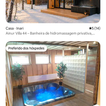
Casa ⋅ Inari
5 de uma a
5 (14)
Ainur Villa 44 – Banheira de hidromassagem privativa,
sauna e aurora boreal
Preferido dos hóspedes
Preferido dos hóspedes