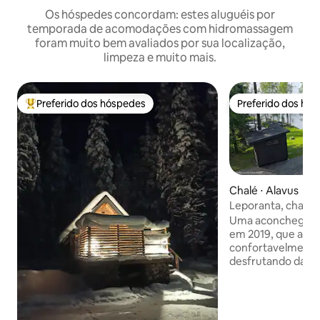
Os hóspedes concordam: estes aluguéis por
temporada de acomodações com hidromassagem
foram muito bem avaliados por sua localização,
limpeza e muito mais.
Preferido dos hóspedes
Preferido dos hó
Entre os melhores preferidos dos hóspedes
Preferido dos hó
Chalé ⋅ Alavus
Leporanta, chalé 
do Lago Kuorasjär
Uma aconchegante
em 2019, que ac
confortavelmente
desfrutando da be
Um quarto tem um
cm), o outro tem 2
cm) e um beliche.
chuveiro e banhei