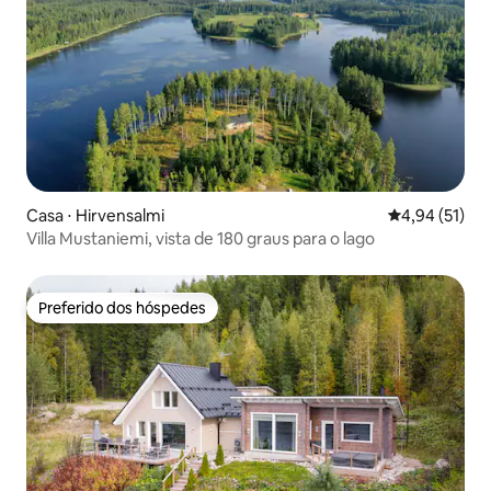
Casa ⋅ Hirvensalmi
4,94 de uma a
4,94 (51)
Villa Mustaniemi, vista de 180 graus para o lago
Preferido dos hóspedes
Preferido dos hóspedes