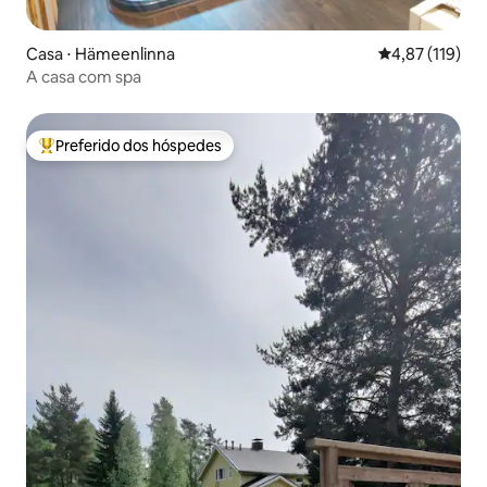
Casa ⋅ Hämeenlinna
4,87 de uma av
4,87 (119)
A casa com spa
Preferido dos hóspedes
Entre os melhores preferidos dos hóspedes