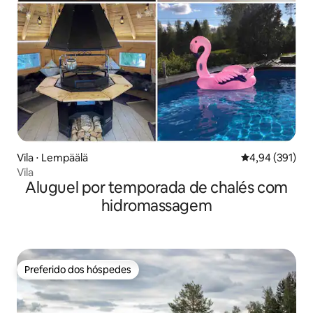
Vila ⋅ Lempäälä
4,94 de uma av
4,94 (391)
Vila
Aluguel por temporada de chalés com
hidromassagem
Preferido dos hóspedes
Preferido dos hóspedes