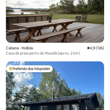
Cabana ⋅ Hollola
4,9 de uma av
4,9 (126)
Casa de praia perto de Messilä (aprox. 2 km)
Preferido dos hóspedes
Entre os melhores preferidos dos hóspedes