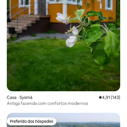
Casa ⋅ Sysmä
4,91 de uma av
4,91 (143)
Antiga fazenda com confortos modernos
Preferido dos hóspedes
Preferido dos hóspedes